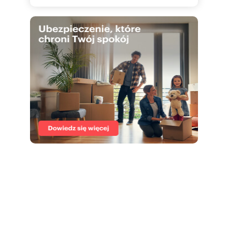
just a short walk from the beach and pier. Jurata
is one of the most prestigious seaside resorts on
the Hel Peninsula, offering peace, nature, and
excellent infrastructure. Nearby amenities
include restaurants, cafés, and scenic cycling
paths.
ADDITIONAL INFORMATION:
* Boutique development - only 15 apartments in
the building
* Ideal as a second home by the sea or a high-
potential investment property
You're warmly invited to a private viewing!
Numer oferty: 349137
Osoba odpowiedzialna zawodowo: Karol
Fabisiak