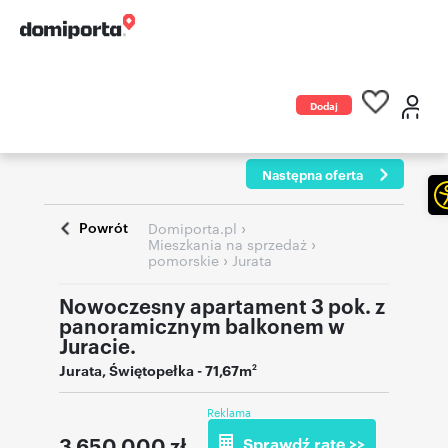
Dodaj
ogłoszenie
Następna oferta
Powrót
›
Domiporta.pl
›
Mieszkania na sprzedaż
›
pomorskie
Jurata
Nowoczesny apartament 3 pok. z
panoramicznym balkonem w
Juracie.
Jurata
,
Świętopełka
- 71,67m
2
Reklama
3 650 000
zł
Sprawdź ratę >>