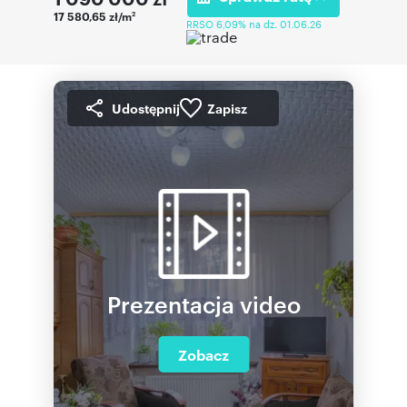
17 580,65 zł/m
2
RRSO 6,09% na dz. 01.06.26
Udostępnij
Zapisz
Prezentacja video
Zobacz