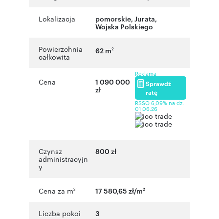
Lokalizacja
pomorskie
,
Jurata
,
Wojska Polskiego
Powierzchnia
62 m
2
całkowita
Reklama
Cena
1 090 000
Sprawdź
zł
ratę
RSSO 6,09% na dz.
01.06.26
Czynsz
800 zł
administracyjn
y
Cena za m
17 580,65 zł/m
2
2
Liczba pokoi
3