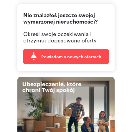
58 673
Pokaż telefon
Nie znalazłeś jeszcze swojej
504 19
Pokaż telefon
wymarzonej nieruchomości?
Określ swoje oczekiwania i
722 04
Pokaż telefon
otrzymuj dopasowane oferty
Powiadom o nowych ofertach