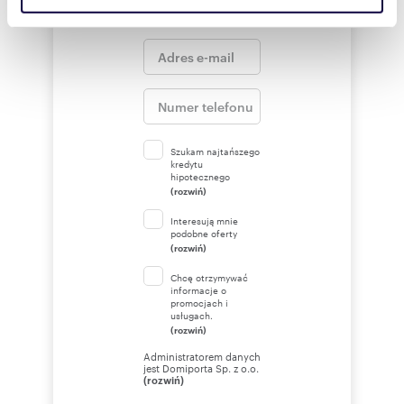
społecznościowym, reklamowym i analitycznym.
Partnerzy mogą połączyć te informacje z innymi danymi
otrzymanymi od Ciebie lub uzyskanymi podczas
korzystania z ich usług.
Szukam najtańszego
kredytu
hipotecznego
(rozwiń)
Interesują mnie
podobne oferty
(rozwiń)
Chcę otrzymywać
informacje o
promocjach i
usługach.
(rozwiń)
Administratorem danych
jest Domiporta Sp. z o.o.
(rozwiń)