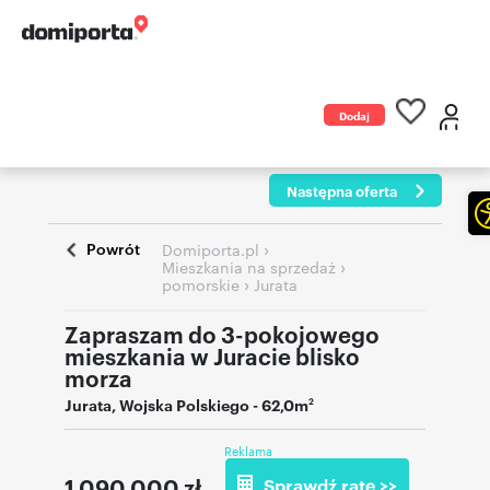
Dodaj
ogłoszenie
Następna oferta
Powrót
›
Domiporta.pl
›
Mieszkania na sprzedaż
›
pomorskie
Jurata
Zapraszam do 3-pokojowego
mieszkania w Juracie blisko
morza
Jurata
,
Wojska Polskiego
- 62,0m
2
Reklama
1 090 000
zł
Sprawdź ratę >>