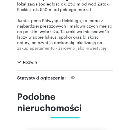
lokalizacja (odległość ok. 250 m od wód Zatoki
Puckiej, ok. 550 m od pełnego morza)
Jurata, perła Półwyspu Helskiego, to jedno z
najbardziej prestiżowych i malowniczych miejsc
na polskim wybrzeżu. Ta urokliwa miejscowość
łączy w sobie luksus, spokój oraz bliskość
natury, co czyni ją doskonałą lokalizacją na
zakup apartamentu - zarówno jako inwestycję,
jak i prywatne miejsce wypoczynku.
Rozwiń
Atrakcyjny 3-pokojowy lokal mieszkalny do
remontu.
Powierzchnia lokalu 62 m²
Statystyki ogłoszenia:
wysoki parter w kamienicy z 1957 roku
składa się z:
pokoju dziennego o pow. 15,7 m², oddzielnej
Podobne
kuchni z oknem o pow. 9,2 m², dwóch sypialni o
pow. 15,8 m² oraz 11,8 m², łazienki o pow. ok.
nieruchomości
3 m² (wyposażonej w wannę) oraz przedpokoju
o pow. 6,5 m². Do lokalu przynależy piwnica o
pow. 9,85 m².