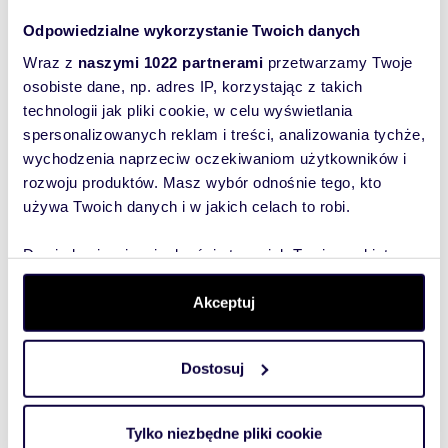
Wyślij
kameralność i możliwość wytchnienia od
miejskiego zgiełku.
Odpowiedzialne wykorzystanie Twoich danych
wiadomość
Wraz z
naszymi 1022 partnerami
przetwarzamy Twoje
Cena: 1 090 000 zł Kupujący nie ponosi
osobiste dane, np. adres IP, korzystając z takich
kosztów prowizji !
To najlepszy
technologii jak pliki cookie, w celu wyświetlania
sposób, aby
Kontakt i więcej informacji:
spersonalizowanych reklam i treści, analizowania tychże,
właściciel
pokaż telefon
504
wychodzenia naprzeciw oczekiwaniom użytkowników i
oferty
rozwoju produktów. Masz wybór odnośnie tego, kto
szybko się z
awal.com.pl
używa Twoich danych i w jakich celach to robi.
Tobą
skontaktował!
Dowiedz się więcej odnośnie tego, jak Twoje osobiste
Numer oferty: 345954
dane są przetwarzane oraz ustaw własne preferencje w
sekcji szczegółów
. W Deklaracji plików cookie możesz
Akceptuj
zmienić lub wycofać swoją zgodę w dowolnej chwili.
Dostosuj
Wykorzystujemy pliki cookie do spersonalizowania treści
i reklam, aby oferować funkcje społecznościowe i
analizować ruch w naszej witrynie. Informacje o tym, jak
Tylko niezbędne pliki cookie
korzystasz z naszej witryny, udostępniamy partnerom