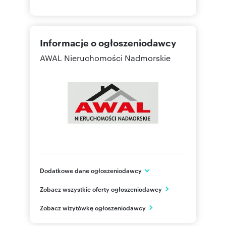
Informacje o ogłoszeniodawcy
AWAL Nieruchomości Nadmorskie
Dodatkowe dane ogłoszeniodawcy
ul. Generała Józefa Hallera 15/2
Zobacz wszystkie oferty ogłoszeniodawcy
Puck
pomorskie
PL
Zobacz wizytówkę ogłoszeniodawcy