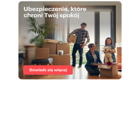
* Boutique development - only 15 apartments in
the building
* Ideal as a second home by the sea or as an
investment property
* Listed prices are net (+23% VAT)
* Units available in developer standard
You are warmly invited to schedule a viewing!
Numer oferty: 663474
Osoba odpowiedzialna zawodowo: Karol
Fabisiak