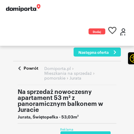
Dodaj
ogłoszenie
Następna oferta
Powrót
›
Domiporta.pl
›
Mieszkania na sprzedaż
›
pomorskie
Jurata
Na sprzedaż nowoczesny
apartament 53 m² z
panoramicznym balkonem w
Juracie
Jurata
,
Świętopełka
- 53,03m
2
Reklama