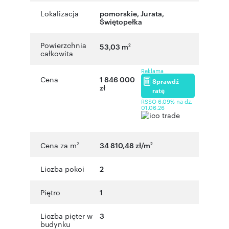
Lokalizacja
pomorskie
,
Jurata
,
Świętopełka
Powierzchnia
53,03 m
2
całkowita
Reklama
Cena
1 846 000
Sprawdź
zł
ratę
RSSO 6,09% na dz.
01.06.26
Cena za m
34 810,48 zł/m
2
2
Liczba pokoi
2
Piętro
1
Liczba pięter w
3
budynku