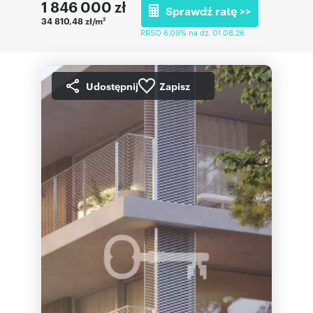
1 846 000
zł
Sprawdź ratę >>
34 810,48 zł/m
2
RRSO 6,09% na dz. 01.06.26
Udostępnij
Zapisz