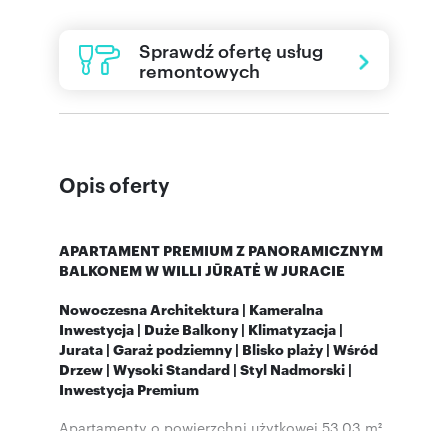
Sprawdź ofertę usług
remontowych
Opis oferty
APARTAMENT PREMIUM Z PANORAMICZNYM
BALKONEM W WILLI JŪRATĖ W JURACIE
Nowoczesna Architektura | Kameralna
Inwestycja | Duże Balkony | Klimatyzacja |
Jurata | Garaż podziemny | Blisko plaży | Wśród
Drzew | Wysoki Standard | Styl Nadmorski |
Inwestycja Premium
Apartamenty o powierzchni użytkowej 53,03 m²
w nowoczesnej, czterokondygnacyjnej Willi