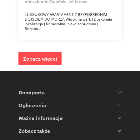
mieszkanie Gdańsk, Jelitkowo
LUKSUSOWY APARTAMENT Z BEZPOŚREDNIM
DOJŚCIEM DO MORZA Widok na park I Doskonała
lokalizacja | Kameralna, niska zabudowa |
Bezpoś...
Zobacz więcej
Domiporta
Ogłoszenia
Ważne informacje
Zobacz także