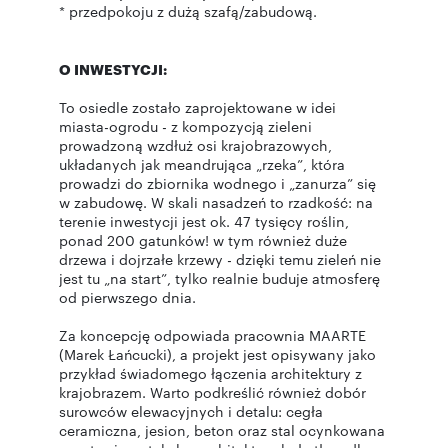
* przedpokoju z dużą szafą/zabudową.
O INWESTYCJI:
To osiedle zostało zaprojektowane w idei
miasta-ogrodu - z kompozycją zieleni
prowadzoną wzdłuż osi krajobrazowych,
układanych jak meandrująca „rzeka”, która
prowadzi do zbiornika wodnego i „zanurza” się
w zabudowę. W skali nasadzeń to rzadkość: na
terenie inwestycji jest ok. 47 tysięcy roślin,
ponad 200 gatunków! w tym również duże
drzewa i dojrzałe krzewy - dzięki temu zieleń nie
jest tu „na start”, tylko realnie buduje atmosferę
od pierwszego dnia.
Za koncepcję odpowiada pracownia MAARTE
(Marek Łańcucki), a projekt jest opisywany jako
przykład świadomego łączenia architektury z
krajobrazem. Warto podkreślić również dobór
surowców elewacyjnych i detalu: cegła
ceramiczna, jesion, beton oraz stal ocynkowana