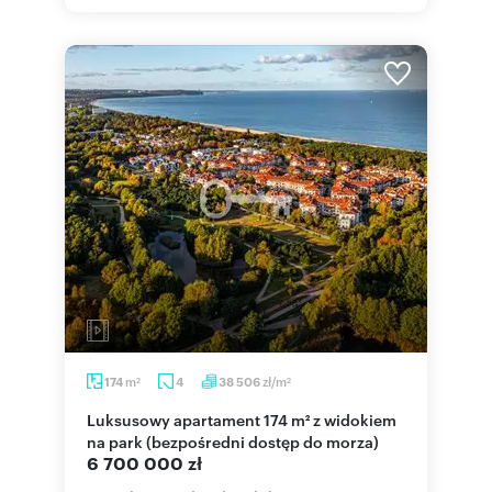
m
zł/m
174
4
38 506
2
2
Luksusowy apartament 174 m² z widokiem
na park (bezpośredni dostęp do morza)
6 700 000 zł