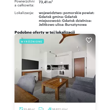
Powierzchni
73,41 m
2
a całkowita:
Lokalizacja:
województwo:
pomorskie
powiat:
Gdańsk
gmina:
Gdańsk
miejscowość:
Gdańsk
dzielnica:
Jelitkowo
ulica:
Bursztynowa
Podobne oferty w tej lokalizacji
WYRÓŻNIONE
m
zł/m
33,46
1
38 822
2
2