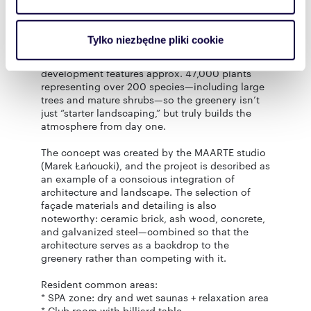
garden-city concept, with greenery composed
i reklam, aby oferować funkcje społecznościowe i
along landscape axes, arranged like a
analizować ruch w naszej witrynie. Informacje o tym, jak
meandering “river” leading to a water feature
Tylko niezbędne pliki cookie
and “immersing” itself among the buildings. In
korzystasz z naszej witryny, udostępniamy partnerom
terms of planting scale, this is a rarity: the
społecznościowym, reklamowym i analitycznym.
development features approx. 47,000 plants
Partnerzy mogą połączyć te informacje z innymi danymi
representing over 200 species—including large
otrzymanymi od Ciebie lub uzyskanymi podczas
trees and mature shrubs—so the greenery isn’t
just “starter landscaping,” but truly builds the
korzystania z ich usług.
atmosphere from day one.
The concept was created by the MAARTE studio
(Marek Łańcucki), and the project is described as
an example of a conscious integration of
architecture and landscape. The selection of
façade materials and detailing is also
noteworthy: ceramic brick, ash wood, concrete,
and galvanized steel—combined so that the
architecture serves as a backdrop to the
greenery rather than competing with it.
Resident common areas:
* SPA zone: dry and wet saunas + relaxation area
* Club room with billiard table