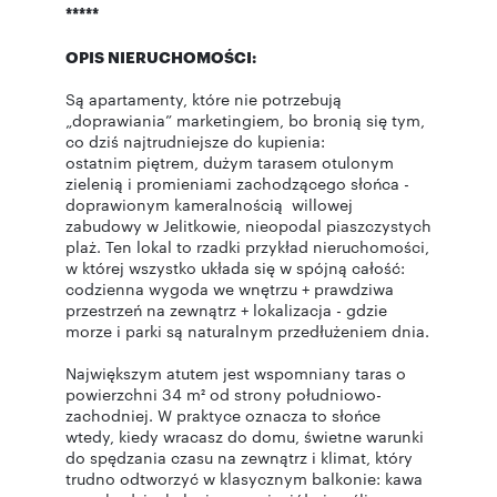
*****
OPIS NIERUCHOMOŚCI:
Są apartamenty, które nie potrzebują
„doprawiania” marketingiem, bo bronią się tym,
co dziś najtrudniejsze do kupienia:
ostatnim piętrem, dużym tarasem otulonym
zielenią i promieniami zachodzącego słońca -
doprawionym kameralnością willowej
zabudowy w Jelitkowie, nieopodal piaszczystych
plaż. Ten lokal to rzadki przykład nieruchomości,
w której wszystko układa się w spójną całość:
codzienna wygoda we wnętrzu + prawdziwa
przestrzeń na zewnątrz + lokalizacja - gdzie
morze i parki są naturalnym przedłużeniem dnia.
Największym atutem jest wspomniany taras o
powierzchni 34 m² od strony południowo-
zachodniej. W praktyce oznacza to słońce
wtedy, kiedy wracasz do domu, świetne warunki
do spędzania czasu na zewnątrz i klimat, który
trudno odtworzyć w klasycznym balkonie: kawa