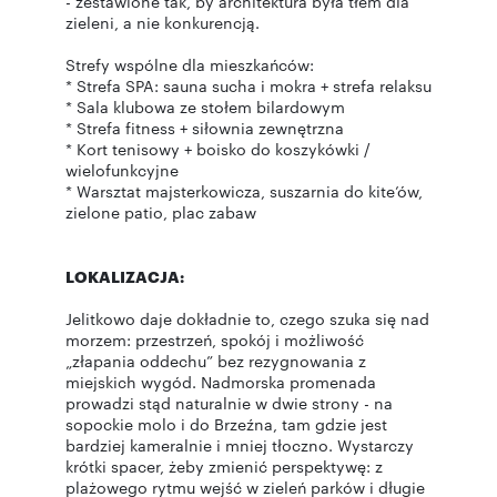
- zestawione tak, by architektura była tłem dla
zieleni, a nie konkurencją.
Strefy wspólne dla mieszkańców:
* Strefa SPA: sauna sucha i mokra + strefa relaksu
* Sala klubowa ze stołem bilardowym
* Strefa fitness + siłownia zewnętrzna
* Kort tenisowy + boisko do koszykówki /
wielofunkcyjne
* Warsztat majsterkowicza, suszarnia do kite’ów,
zielone patio, plac zabaw
LOKALIZACJA:
Jelitkowo daje dokładnie to, czego szuka się nad
morzem: przestrzeń, spokój i możliwość
„złapania oddechu” bez rezygnowania z
miejskich wygód. Nadmorska promenada
prowadzi stąd naturalnie w dwie strony - na
sopockie molo i do Brzeźna, tam gdzie jest
bardziej kameralnie i mniej tłoczno. Wystarczy
krótki spacer, żeby zmienić perspektywę: z
plażowego rytmu wejść w zieleń parków i długie