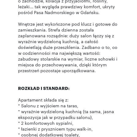
o zachodzie, kolacja z przyjaciółmi, rośliny,
leżaki... tak wygląda prawdziwy komfort, ukryty
pośród Pasa Nadmorskiego w Gdańsku.
Wnętrze jest wykończone pod klucz i gotowe do
zamieszkania. Strefa dzienna została
zaplanowana rozsądnie: duży salon łączy się z
wyraźnie wydzieloną kuchnią, a całość
doświetlają duże przeszklenia. Zadbano o to, co
w codzienności ma największą wartość:
zabudowy stolarskie na wymiar, liczne schowki i
miejsca do przechowywania, dzięki którym
przestrzeń pozostaje uporządkowana.
ROZKŁAD I STANDARD:
Apartament składa się z:
* Salonu z wyjściem na taras,
* wyraźnie wydzieloną kuchnią (ta sama, jasna
ekspozycja jak w przypadku salonu),
* 2 komfortowych sypialni,
* łazienki z prysznicem typu walk-in,
* osobnej dodatkowej toalety,