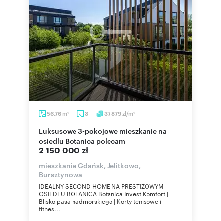
m
zł/m
56,76
3
37 879
2
2
Luksusowe 3-pokojowe mieszkanie na
osiedlu Botanica polecam
2 150 000 zł
mieszkanie Gdańsk, Jelitkowo,
Bursztynowa
IDEALNY SECOND HOME NA PRESTIŻOWYM
OSIEDLU BOTANICA Botanica Invest Komfort |
Blisko pasa nadmorskiego | Korty tenisowe i
fitnes...