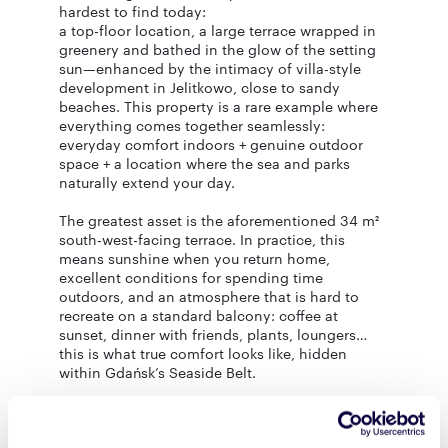
hardest to find today:
a top-floor location, a large terrace wrapped in
greenery and bathed in the glow of the setting
sun—enhanced by the intimacy of villa-style
development in Jelitkowo, close to sandy
beaches. This property is a rare example where
everything comes together seamlessly:
everyday comfort indoors + genuine outdoor
space + a location where the sea and parks
naturally extend your day.
The greatest asset is the aforementioned 34 m²
south-west-facing terrace. In practice, this
means sunshine when you return home,
excellent conditions for spending time
outdoors, and an atmosphere that is hard to
recreate on a standard balcony: coffee at
sunset, dinner with friends, plants, loungers…
this is what true comfort looks like, hidden
within Gdańsk’s Seaside Belt.
The interior is finished turnkey and ready to
move in. The living area has been thoughtfully