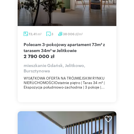
m
zł/m
73,41
3
38 006
2
2
Polecam 3-pokojowy apartament 73m² z
tarasem 34m² w Jelitkowie
2 790 000 zł
mieszkanie Gdańsk, Jelitkowo,
Bursztynowa
WYJĄTKOWA OFERTA NA TRÓJMIEJSKIM RYNKU
NIERUCHOMOŚCIOstatnie piętro | Taras 34 m² |
Ekspozycja południowo-zachodnia | 3 pokoje |...