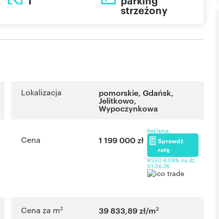
1
parking
strzeżony
Lokalizacja
pomorskie
,
Gdańsk
,
Jelitkowo
,
Wypoczynkowa
Reklama
Cena
1 199 000 zł
Sprawdź
ratę
RSSO 6,09% na dz.
01.06.26
2
2
Cena za m
39 833,89 zł/m