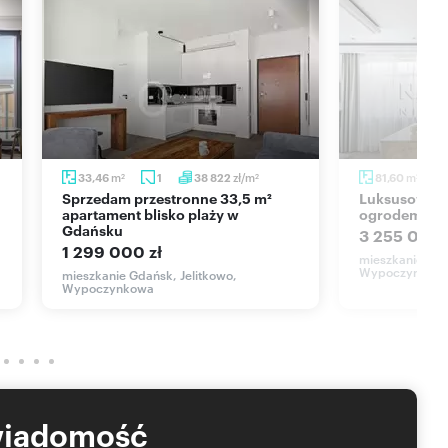
y. Inwestycja Neptun Park przy ul. Wypoczynkowej położona
wo monitorowane i chronione osiedle podnosi prestiż
iego pasma leśnego (plus Park im. Ronalda Reagana)
est oferta dla Ciebie!
m
zł/m
m
33,46
1
38 822
81,60
2
2
2
Sprzedam przestronne 33,5 m²
Luksusowy apartament 82 m2 z
apartament blisko plaży w
ogrodem zimo
Gdańsku
3 255 000 
1 299 000 zł
mieszkanie Gda
 oferty handlowej w rozumieniu Kodeksu Cywilnego, a dane w
Wypoczynkow
mieszkanie Gdańsk, Jelitkowo,
Wypoczynkowa
ansakcji oraz profesjonalną obsługę, aż do przekazania
ze kredytu.
wiadomość