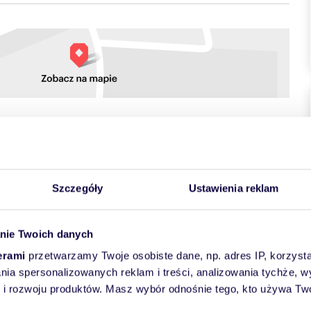
towych
Szczegóły
Ustawienia reklam
nie Twoich danych
erami
przetwarzamy Twoje osobiste dane, np. adres IP, korzystaj
lania spersonalizowanych reklam i treści, analizowania tychże,
 rozwoju produktów. Masz wybór odnośnie tego, kto używa Twoi
tronna kawalerka z balkonem idealna pod bazę wypadową lub