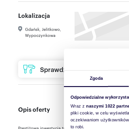
Lokalizacja
Gdańsk
,
Jelitkowo
,
Wypoczynkowa
Sprawdź ofertę usług remon
Zgoda
Odpowiedzialne wykorzysta
Wraz z
naszymi 1022 partn
Opis oferty
pliki cookie, w celu wyświet
oczekiwaniom użytkowników i
to robi.
Prestiżowa inwestycja tuż przy zejściu na plaże. Przes