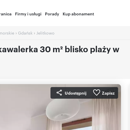
ranica
Firmy i usługi
Porady
Kup abonament
›
›
morskie
Gdańsk
Jelitkowo
awalerka 30 m² blisko plaży w
Udostępnij
Zapisz