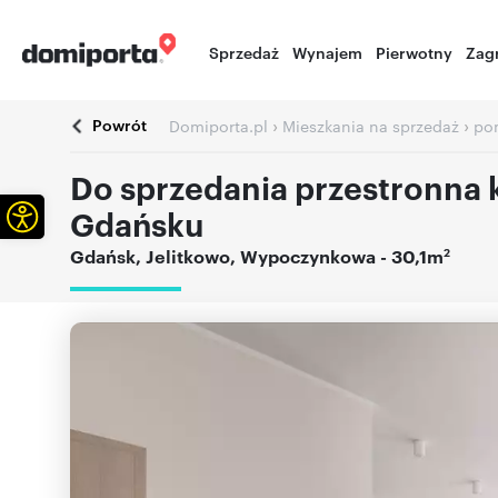
Sprzedaż
Wynajem
Pierwotny
Zag
Powrót
›
›
Domiporta.pl
Mieszkania na sprzedaż
po
Do sprzedania przestronna k
Otwórz pasek narzędzi
Gdańsku
2
Gdańsk
,
Jelitkowo
,
Wypoczynkowa
- 30,1m