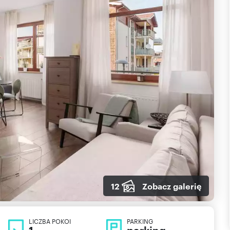
12
Zobacz galerię
LICZBA POKOI
PARKING