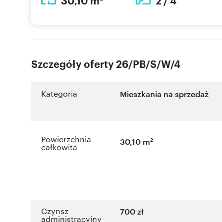
30,10 m
2 / 4
Szczegóły oferty 26/PB/S/W/4
Kategoria
Mieszkania na sprzedaż
Powierzchnia
2
30,10 m
całkowita
Czynsz
700 zł
administracyjny