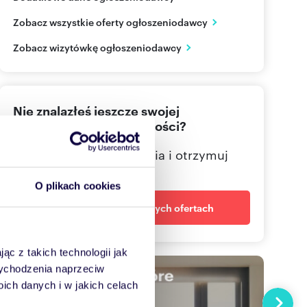
ul. Mostowa 35 lok. uż 2
Zobacz wszystkie oferty ogłoszeniodawcy
Poznań
wielkopolskie
PL
Zobacz wizytówkę ogłoszeniodawcy
61 852
Pokaż telefon
Nie znalazłeś jeszcze swojej
58 355
Pokaż telefon
wymarzonej nieruchomości?
500 28
Pokaż telefon
Określ swoje oczekiwania i otrzymuj
dopasowane oferty
O plikach cookies
Powiadom o nowych ofertach
ąc z takich technologii jak
 wychodzenia naprzeciw
ch danych i w jakich celach
Następn