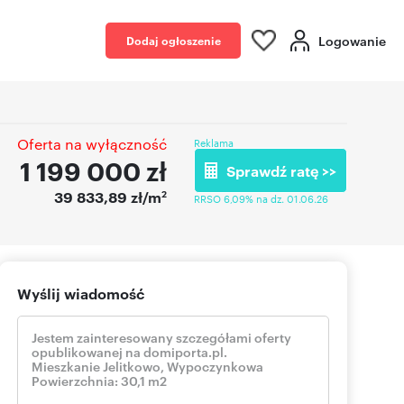
Logowanie
Dodaj ogłoszenie
Oferta na wyłączność
Reklama
1 199 000
zł
Sprawdź ratę >>
2
39 833,89 zł/m
RRSO 6,09% na dz. 01.06.26
Wyślij wiadomość