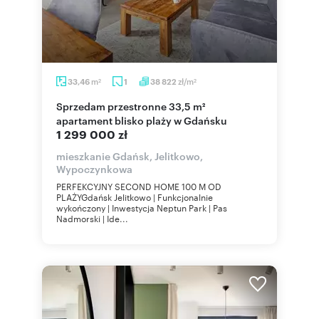
m
zł/m
33,46
1
38 822
2
2
Sprzedam przestronne 33,5 m²
apartament blisko plaży w Gdańsku
1 299 000 zł
mieszkanie Gdańsk, Jelitkowo,
Wypoczynkowa
PERFEKCYJNY SECOND HOME 100 M OD
PLAŻYGdańsk Jelitkowo | Funkcjonalnie
wykończony | Inwestycja Neptun Park | Pas
Nadmorski | Ide...