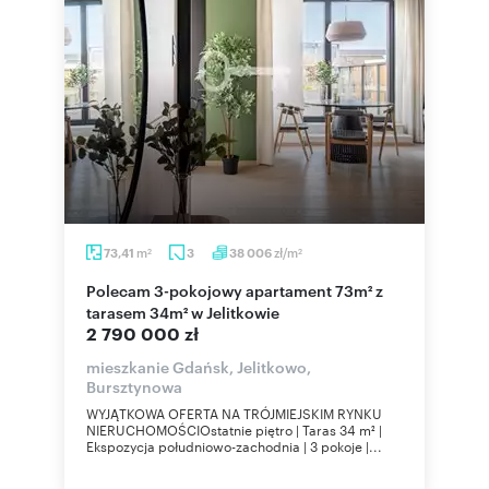
m
zł/m
73,41
3
38 006
2
2
Polecam 3-pokojowy apartament 73m² z
tarasem 34m² w Jelitkowie
2 790 000 zł
mieszkanie Gdańsk, Jelitkowo,
Bursztynowa
WYJĄTKOWA OFERTA NA TRÓJMIEJSKIM RYNKU
NIERUCHOMOŚCIOstatnie piętro | Taras 34 m² |
Ekspozycja południowo-zachodnia | 3 pokoje |...