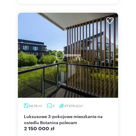
m
zł/m
56,76
3
37 879
2
2
Luksusowe 3-pokojowe mieszkanie na
osiedlu Botanica polecam
2 150 000 zł