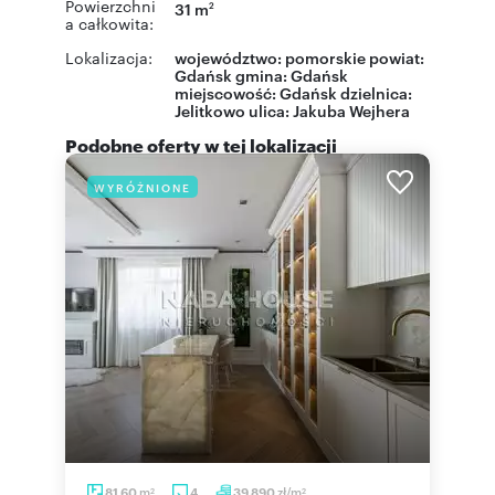
Powierzchni
31 m
2
a całkowita:
Lokalizacja:
województwo:
pomorskie
powiat:
Gdańsk
gmina:
Gdańsk
miejscowość:
Gdańsk
dzielnica:
Jelitkowo
ulica:
Jakuba Wejhera
Podobne oferty w tej lokalizacji
WYRÓŻNIONE
m
zł/m
81,60
4
39 890
2
2