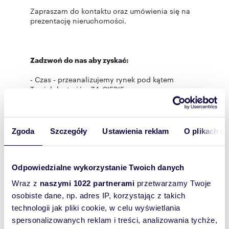
Zapraszam do kontaktu oraz umówienia się na
prezentację nieruchomości.
Zadzwoń do nas aby zyskać:
- Czas - przeanalizujemy rynek pod kątem
Twoich kryteriów ZA CIEBIE.
- Pieniądze - znamy ceny transakcyjne
podobnych nieruchomości.
Zgoda
Szczegóły
Ustawienia reklam
O plikach c
- Spokój - nasz doradca kredytowy pomoże
Tobie wybrać i uzyskać kredyt w jednym z 15
banków ZA DARMO.
Odpowiedzialne wykorzystanie Twoich danych
- Pewność - nasi specjaliści przeprowadzą Cię
Wraz z
naszymi 1022 partnerami
przetwarzamy Twoje
przez cały proces zakupu lub sprzedaży
nieruchomości.
osobiste dane, np. adres IP, korzystając z takich
technologii jak pliki cookie, w celu wyświetlania
- Dyskrecję - mamy dostęp i doświadczenie w
spersonalizowanych reklam i treści, analizowania tychże,
sprzedaży ofert „spod lady".