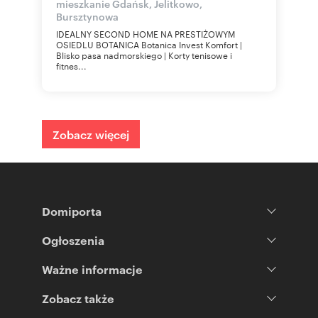
mieszkanie Gdańsk, Jelitkowo,
Bursztynowa
IDEALNY SECOND HOME NA PRESTIŻOWYM
OSIEDLU BOTANICA Botanica Invest Komfort |
Blisko pasa nadmorskiego | Korty tenisowe i
fitnes...
Zobacz więcej
Domiporta
Ogłoszenia
Ważne informacje
Zobacz także