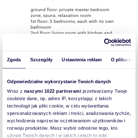
ground floor: private master bedroom
zone, sauna, relaxation room
1st floor: 3 bedrooms, each with its own
bathroom
2nd floor: living room with kitchen and
dining area — the heart of the home,
enhanced by an impressively high ceiling
mezzanine with access to a large, sunny
terrace (approx. 40 m²)
Zgoda
Szczegóły
Ustawienia reklam
O plikach c
LIGHT, VIEW, BREATH
Large glazing makes a strong impression —
natural light fills the space throughout the day,
Odpowiedzialne wykorzystanie Twoich danych
and the interior evolves with the seasons.
Wraz z
naszymi 1022 partnerami
przetwarzamy Twoje
From the upper terrace, there is a sea view that
is difficult to describe — it simply has to be
osobiste dane, np. adres IP, korzystając z takich
experienced.
technologii jak pliki cookie, w celu wyświetlania
There is also the option to create a winter
spersonalizowanych reklam i treści, analizowania tychże,
garden here — a year-round space with a view
that never gets old.
wychodzenia naprzeciw oczekiwaniom użytkowników i
rozwoju produktów. Masz wybór odnośnie tego, kto
WHY THIS IS AN INVESTMENT, NOT JUST A
używa Twoich danych i w jakich celach to robi.