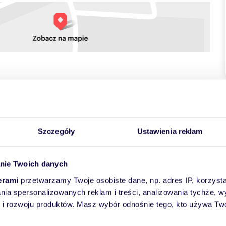
towych
Szczegóły
Ustawienia reklam
nie Twoich danych
erami
przetwarzamy Twoje osobiste dane, np. adres IP, korzystaj
lania spersonalizowanych reklam i treści, analizowania tychże,
 rozwoju produktów. Masz wybór odnośnie tego, kto używa Twoi
części warszawskiej Starej Pragi Północ.
ne w atrakcyjnej części warszawskiej Starej Pragi, 15 minut
ą i monitoringiem. Dzięki temu, że budynek jest otoczony