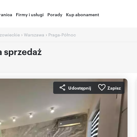
ranica
Firmy i usługi
Porady
Kup abonament
›
›
zowieckie
Warszawa
Praga-Północ
 sprzedaż
Udostępnij
Zapisz