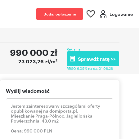
Logowanie
Dodaj ogłoszenie
990 000
zł
Reklama
Sprawdź ratę >>
2
23 023,26 zł/m
RRSO 6,09% na dz. 01.06.26
Wyślij wiadomość