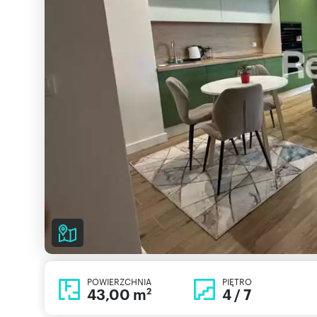
POWIERZCHNIA
PIĘTRO
43,00 m
4 / 7
2