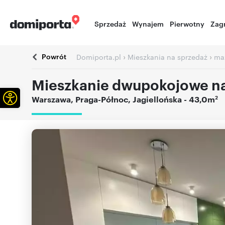
Sprzedaż
Wynajem
Pierwotny
Zag
Powrót
›
›
Domiporta.pl
Mieszkania na sprzedaż
ma
Mieszkanie dwupokojowe na
Otwórz pasek narzędzi
2
Warszawa
,
Praga-Północ
,
Jagiellońska
- 43,0m