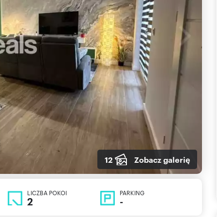
12
Zobacz galerię
LICZBA POKOI
PARKING
2
-