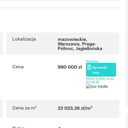
Lokalizacja
mazowieckie
,
Warszawa
,
Praga-
Północ
,
Jagiellońska
Reklama
Cena
990 000 zł
Sprawdź
ratę
RSSO 6,09% na dz.
01.06.26
2
2
Cena za m
23 023,26 zł/m