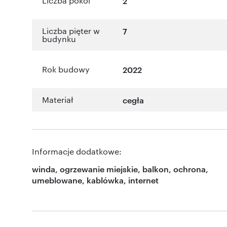
Liczba pokoi
2
Liczba pięter w
7
budynku
Rok budowy
2022
Materiał
cegła
Informacje dodatkowe:
winda, ogrzewanie miejskie, balkon, ochrona,
umeblowane, kablówka, internet