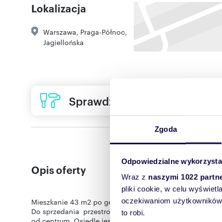
Lokalizacja
Warszawa
,
Praga-Północ
,
Jagiellońska
Sprawdź ofertę usług remon
Zgoda
Odpowiedzialne wykorzysta
Opis oferty
Wraz z
naszymi 1022 partn
pliki cookie, w celu wyświet
oczekiwaniom użytkowników i
Mieszkanie 43 m2 po generalnym remoncie w atrakcyjnej 
Do sprzedania przestronne, 2-pokojowe mieszkanie położo
to robi.
od centrum. Osiedle jest zamknięte z całodobową ochron