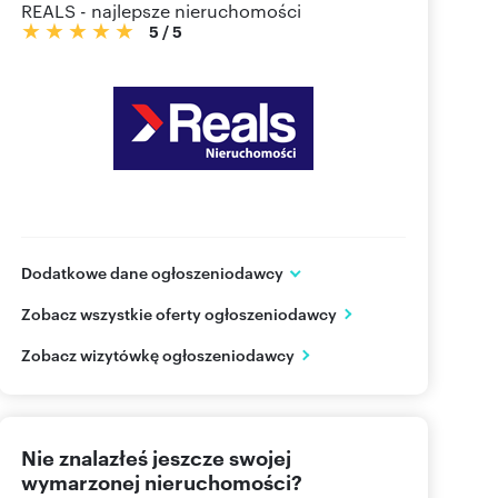
REALS - najlepsze nieruchomości
5
/
5
Dodatkowe dane ogłoszeniodawcy
Marszałkowska 85 lok 91
Zobacz wszystkie oferty ogłoszeniodawcy
Warszawa
mazowieckie
PL
Zobacz wizytówkę ogłoszeniodawcy
535 00
Pokaż telefon
Nie znalazłeś jeszcze swojej
wymarzonej nieruchomości?