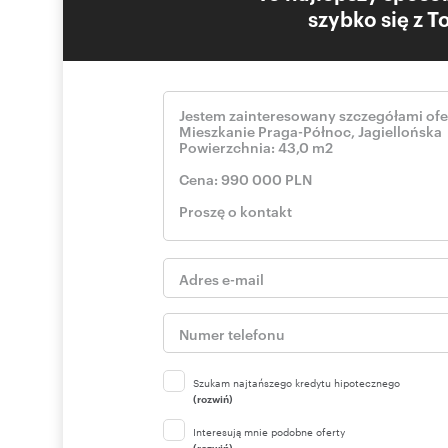
szybko się z 
Szukam najtańszego kredytu hipotecznego
(rozwiń)
Interesują mnie podobne oferty
(rozwiń)