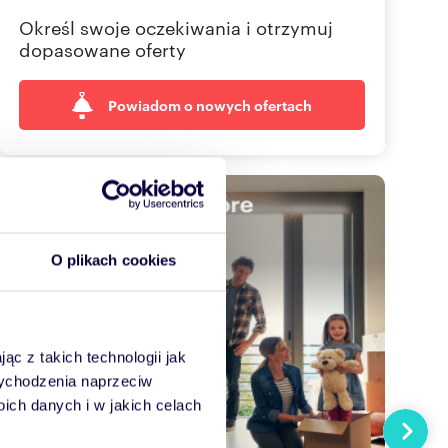
Określ swoje oczekiwania i otrzymuj
dopasowane oferty
Powiadom o nowych ofertach
O plikach cookies
ąc z takich technologii jak
 wychodzenia naprzeciw
ch danych i w jakich celach
Następn