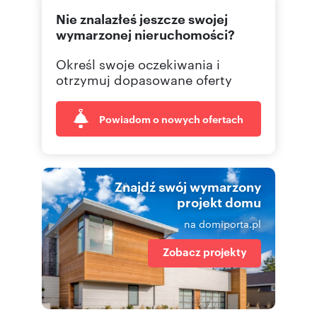
Nie znalazłeś jeszcze swojej
502 10
Pokaż telefon
wymarzonej nieruchomości?
Określ swoje oczekiwania i
otrzymuj dopasowane oferty
Powiadom o nowych ofertach
Znajdź swój wymarzony
projekt domu
na domiporta.pl
Zobacz projekty