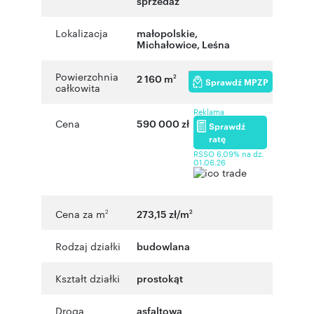
sprzedaż
Lokalizacja
małopolskie
,
Michałowice
,
Leśna
Powierzchnia
2 160 m
2
Sprawdź MPZP
całkowita
Reklama
Cena
590 000 zł
Sprawdź
ratę
RSSO 6,09% na dz.
01.06.26
Cena za m
273,15 zł/m
2
2
Rodzaj działki
budowlana
Kształt działki
prostokąt
Droga
asfaltowa