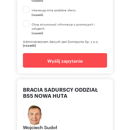
(rozwiń)
Interesują mnie podobne oferty
::LINK DO STRONY |
(rozwiń)
sadurscy.pl/offer/BS5-GS-304823
Chcę otrzymywać informacje o promocjach i
usługach.
(rozwiń)
Zobacz Wirtualny Spacer:
https://panoramy.galactica.pl/virgo/465584
Administratorem danych jest Domiporta Sp. z o.o.
(rozwiń)
::KONTAKT DO AGENTA |
Wyślij zapytanie
pokaż telefon
+48 5
skontaktuj się
wojtek
::DANE BIURA |
BRACIA SADURSCY ODDZIAŁ
Oddział BS5, Nowa Huta |
Bracia Sadurscy Dariusz Sadurski |
BS5 NOWA HUTA
Os. Kazimierzowskie 36 |
pokaż telefon
12 2
|
Wojciech
Sudoł