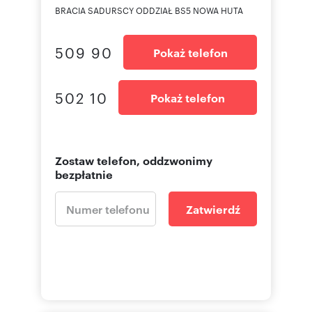
Oferta wysłana z systemu Galactica Virgo
BRACIA SADURSCY ODDZIAŁ BS5 NOWA HUTA
509 90
Pokaż telefon
Numer oferty: BS5-GS-304823-31
502 10
Pokaż telefon
Zostaw telefon, oddzwonimy
bezpłatnie
Zatwierdź