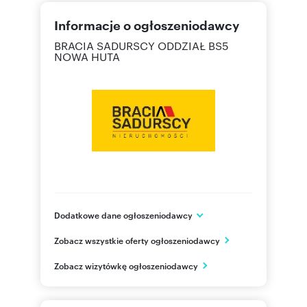
Informacje o ogłoszeniodawcy
BRACIA SADURSCY ODDZIAŁ BS5
NOWA HUTA
Dodatkowe dane ogłoszeniodawcy
Os. Kazimierzowskie 36
Zobacz wszystkie oferty ogłoszeniodawcy
Kraków
małopolskie
PL
Zobacz wizytówkę ogłoszeniodawcy
12 265
Pokaż telefon