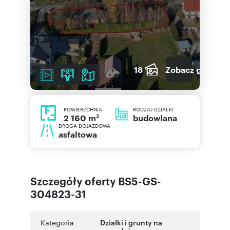
18
Zobacz galerię
POWIERZCHNIA
RODZAJ DZIAŁKI
2
budowlana
2 160 m
DROGA DOJAZDOWA
asfaltowa
Szczegóły oferty BS5-GS-
304823-31
Kategoria
Działki i grunty na