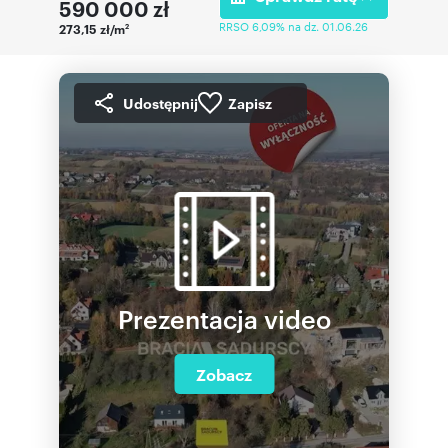
590 000
zł
RRSO 6,09% na dz. 01.06.26
273,15 zł/m
2
Udostępnij
Zapisz
Prezentacja video
Zobacz