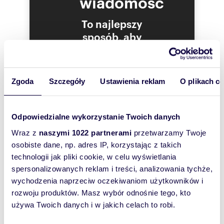
wiadomość
Działka jest płaska i posiada posiada parametry
fizyczne, które w po zakończeniu inwestycji
To najlepszy
budowlanej na cele mieszkalne umożliwią
sposób, aby
podział nieruchomości na mniejsze działki w
celu optymalnego wykorzystanie powierzchni
właściciel
nieruchomości.
oferty
szybko się z
Dostęp do mediów: gaz, prąd i woda w drodze
Zgoda
Szczegóły
Ustawienia reklam
O plikach c
gminnej w odległości ok 1 0 m od
Tobą
nieruchomości.
skontaktował!
W miejscowości znajduje się dobra infrastruktura
Odpowiedzialne wykorzystanie Twoich danych
handlowo-usługowa, odległość nieruchomości
do najbliższego sklepu spożywczego wynosi 1,5
Wraz z
naszymi 1022 partnerami
przetwarzamy Twoje
km, do szkoły podstawowej w Michałowicach -
osobiste dane, np. adres IP, korzystając z takich
2,1 km. W odległości 550 m znajduje się
technologii jak pliki cookie, w celu wyświetlania
przystanek komunikacji miejskiej Michałowice
spersonalizowanych reklam i treści, analizowania tychże,
Lecznica (linie 277, M1 ), Michałowice Górna
(linie 257, 277, M1 ) oddalony o 1,3 km.
wychodzenia naprzeciw oczekiwaniom użytkowników i
rozwoju produktów. Masz wybór odnośnie tego, kto
Lokalizacja nieruchomości posiada bardzo
używa Twoich danych i w jakich celach to robi.
korzystne skomunikowanie, wjazd na ul.
Krakowską ( DK7) znajduje się w odległości 1,3