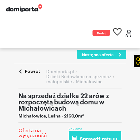
Dodaj
ogłoszenie
Następna oferta
Powrót
›
Domiporta.pl
›
Działki Budowlane na sprzedaż
›
małopolskie
Michałowice
Na sprzedaż działka 22 arów z
rozpoczętą budową domu w
Michałowicach
Michałowice
,
Leśna
- 2160,0m
2
Reklama
Oferta na
wyłączność
Sprawdź ratę >>