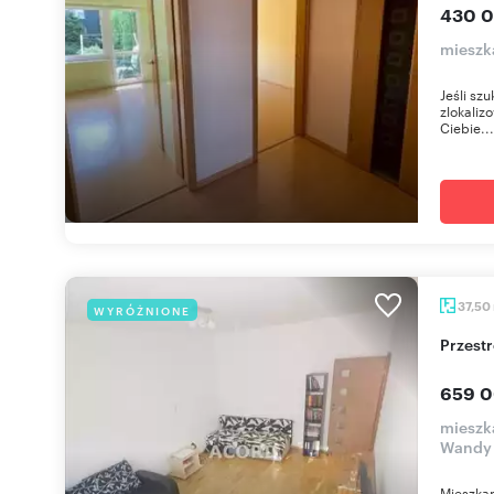
430 0
mieszk
Jeśli sz
zlokaliz
Ciebie...
37,50
WYRÓŻNIONE
Przes
659 0
mieszk
Wandy
Mieszkan