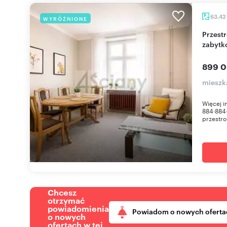
63,42
WYRÓŻNIONE
Przestronne 2-pokojowe mieszkanie w
zabytk
899 0
mieszk
Więcej 
884∙884
przestro
Chcesz
otrzymać
powiadomienia
Powiadom o nowych oferta
o nowych
ofertach w tej