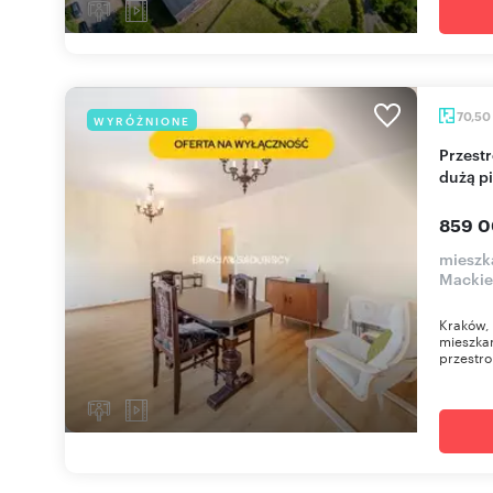
70,50
WYRÓŻNIONE
Przestronne 4-pokojowe mieszkanie z loggią i
dużą p
859 0
mieszka
Mackie
Kraków, 
mieszkan
przestro