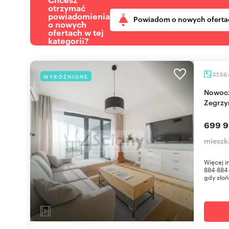
otrzymać
powiadomienia
Powiadom o nowych oferta
o nowych
ofertach w tej
kategorii?
37,56
WYRÓŻNIONE
Nowoczesny apartament z tarasem nad Zalewem
Zegrzy
699 9
mieszk
Więcej 
884∙884∙
gdy słoń