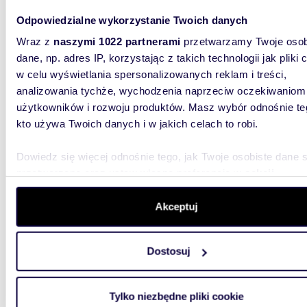
Odpowiedzialne wykorzystanie Twoich danych
Wraz z
naszymi 1022 partnerami
przetwarzamy Twoje osob
dane, np. adres IP, korzystając z takich technologii jak pliki 
m
44
WYRÓŻNIONE
2
w celu wyświetlania spersonalizowanych reklam i treści,
Na sprzedaż 44 m² mieszkanie z basenem i
analizowania tychże, wychodzenia naprzeciw oczekiwaniom
prywat
użytkowników i rozwoju produktów. Masz wybór odnośnie te
kto używa Twoich danych i w jakich celach to robi.
390 0
mieszk
Dowiedz się więcej odnośnie tego, jak Twoje osobiste dane 
przetwarzane oraz ustaw własne preferencje w
sekcji
Na sprz
szczegółów
. W Deklaracji plików cookie możesz zmienić lu
kameral
Narwią, 
wycofać swoją zgodę w dowolnej chwili.
Akceptuj
Wykorzystujemy pliki cookie do spersonalizowania treści i r
Dostosuj
aby oferować funkcje społecznościowe i analizować ruch w 
witrynie. Informacje o tym, jak korzystasz z naszej witryny,
udostępniamy partnerom społecznościowym, reklamowym i
Tylko niezbędne pliki cookie
analitycznym. Partnerzy mogą połączyć te informacje z inn