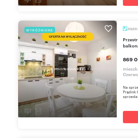
69,69
WYRÓŻNIONE
Przestronne 3-pokojowe mieszkanie 70 m² z
balkon
869 0
mieszk
Czerwo
Na sprze
Prądnik 
sprzedaż