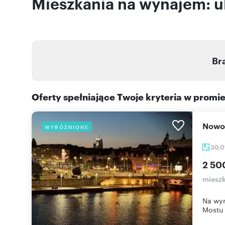
Mieszkania na wynajem: u
Br
Oferty spełniające Twoje kryteria w promi
Now
WYRÓŻNIONE
30,0
2 50
mieszk
Na wyn
Mostu 