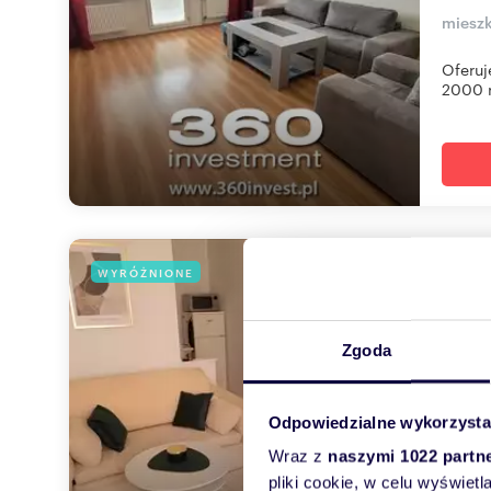
mieszk
Oferuj
2000 r
Now
WYRÓŻNIONE
39
2 40
Zgoda
mieszk
Odpowiedzialne wykorzysta
Szczec
powier
Wraz z
naszymi 1022 partn
pliki cookie, w celu wyświet