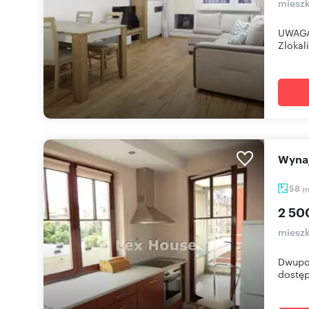
mieszk
UWAGA 
Zlokal
Wyn
58
2 50
mieszk
Dwupok
dostęp