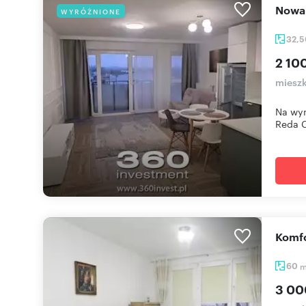
Nowa
WYRÓŻNIONE
32,
2 100
mieszk
Na wyn
Reda C
Komf
60
3 00