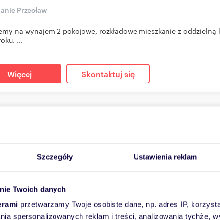
anie Przecław
emy na wynajem 2 pokojowe, rozkładowe mieszkanie z oddzielną ku
oku. ...
Więcej
Skontaktuj się
oczesne 2-pokojowe mieszkanie z balkonem w Szczecinie
m
2
62
zł/m
2
2
0 zł
Szczegóły
Ustawienia reklam
+ czynsz: 320 zł
/mc
anie Szczecin, Gumieńce, Generala Maczka
nie Twoich danych
in Gumieńce, za CH Ster-do wynajęcia 2 pokojowe mieszkanie. W
zchni 39m, w...
erami
przetwarzamy Twoje osobiste dane, np. adres IP, korzystaj
lania spersonalizowanych reklam i treści, analizowania tychże,