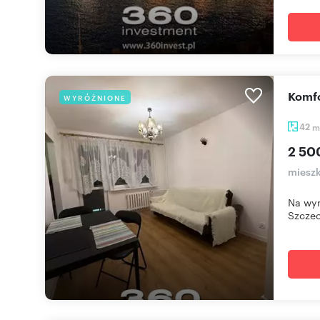
Komf
WYRÓŻNIONE
42
m
2 50
mieszk
Na wyn
Szczeci