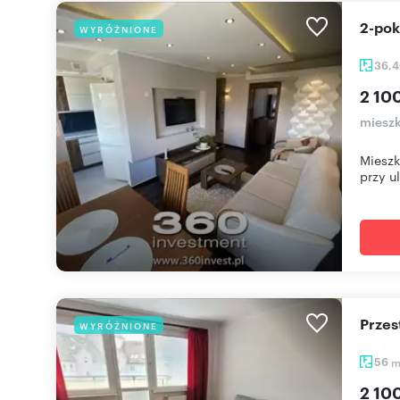
2-po
WYRÓŻNIONE
36,
2 100
mieszk
Mieszk
przy ul
Prze
WYRÓŻNIONE
56
2 100