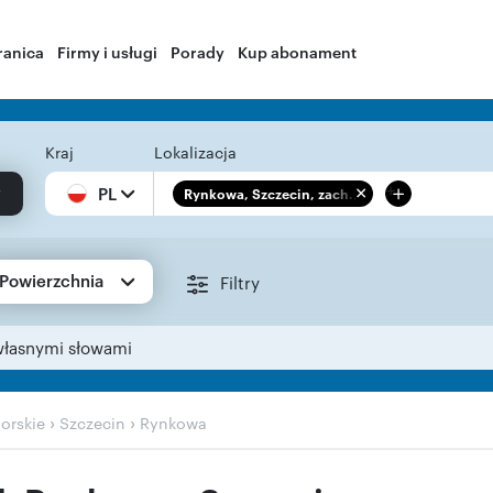
ranica
Firmy i usługi
Porady
Kup abonament
Kraj
Lokalizacja
+
PL
Rynkowa, Szczecin, zach...
Powierzchnia
Filtry
własnymi słowami
›
›
orskie
Szczecin
Rynkowa