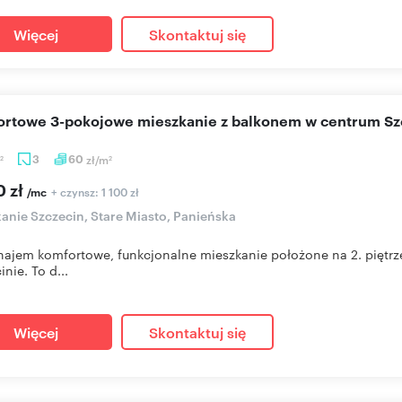
Więcej
Skontaktuj się
ortowe 3-pokojowe mieszkanie z balkonem w centrum Sz
3
60
zł/m
2
2
0 zł
+ czynsz: 1 100 zł
/mc
anie Szczecin, Stare Miasto, Panieńska
ajem komfortowe, funkcjonalne mieszkanie położone na 2. piętrze 
nie. To d...
Więcej
Skontaktuj się