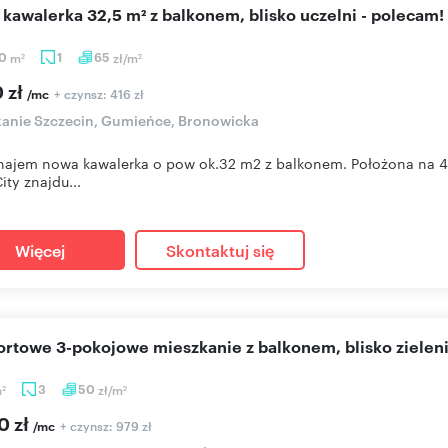
 kawalerka 32,5 m² z balkonem, blisko uczelni - polecam!
50
m
1
65
zł/m
2
2
 zł
+ czynsz: 416 zł
/mc
anie Szczecin, Gumieńce, Bronowicka
ajem nowa kawalerka o pow ok.32 m2 z balkonem. Położona na 4
ity znajdu...
Więcej
Skontaktuj się
ortowe 3-pokojowe mieszkanie z balkonem, blisko zielen
m
3
50
zł/m
2
2
0 zł
+ czynsz: 979 zł
/mc