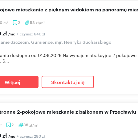
kojowe mieszkanie z pięknym widokiem na panoramę mia
40
m
2
58
zł/m
2
2
 zł
+ czynsz: 640 zł
/mc
anie Szczecin, Gumieńce, mjr. Henryka Sucharskiego
anie dostępne od 01.08.2026 Na wynajem atrakcyjne 2 pokojowe 
. S...
Więcej
Skontaktuj się
stronne 2-pokojowe mieszkanie z balkonem w Przecławiu
m
2
38
zł/m
2
2
 zł
+ czynsz: 280 zł
/mc