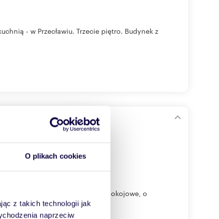
chnią - w Przecławiu. Trzecie piętro. Budynek z
 polecam!
O plikach cookies
 pełni umeblowane mieszkanie 2 pokojowe, o
ąc z takich technologii jak
 wychodzenia naprzeciw