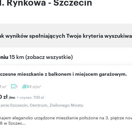
l. Rynkowa - Szczecin
ak wyników spełniających Twoje kryteria wyszukiwa
eniu
15 km
(
zobacz wszystkie
)
oczesne mieszkanie z balkonem i miejscem garażowym.
1
m
1
83
zł/m
2
2
0 zł
+ czynsz: 700 zł
/mc
anie Szczecin, Centrum, Zielonego Mostu
ajem elegancko urządzone mieszkanie położone na 3. piętrze n
8 w Szczec...