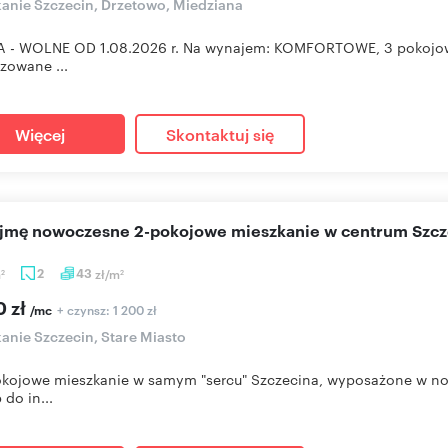
anie Szczecin, Drzetowo, Miedziana
- WOLNE OD 1.08.2026 r. Na wynajem: KOMFORTOWE, 3 pokojowe 
izowane ...
Więcej
Skontaktuj się
ajmę nowoczesne 2-pokojowe mieszkanie w centrum Szcz
m
2
43
zł/m
2
2
0 zł
+ czynsz: 1 200 zł
/mc
anie Szczecin, Stare Miasto
ojowe mieszkanie w samym "sercu" Szczecina, wyposażone w nowe
 do in...