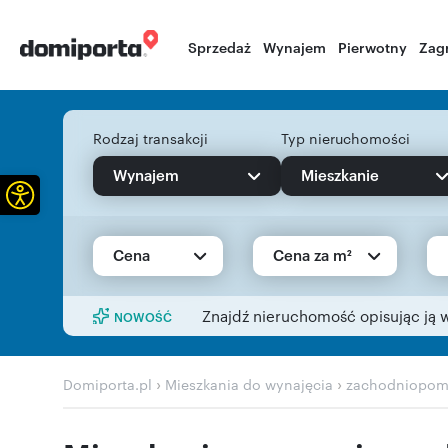
Sprzedaż
Wynajem
Pierwotny
Zag
Rodzaj transakcji
Typ nieruchomości
Wynajem
Mieszkanie
Otwórz pasek narzędzi
Cena
Cena za m²
Znajdź nieruchomość opisując ją 
NOWOŚĆ
›
›
Domiporta.pl
Mieszkania do wynajęcia
zachodniopom