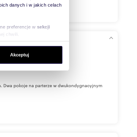
ch danych i w jakich celach
sne preferencje w
sekcji
j chwili.
ołecznościowe i analizować
Akceptuj
artnerom społecznościowym,
anymi od Ciebie lub
wa. Dwa pokoje na parterze w dwukondygnacyjnym