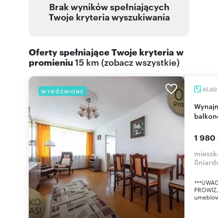
Brak wyników spełniających
Twoje kryteria wyszukiwania
Oferty spełniające Twoje kryteria w
promieniu
15 km
(
zobacz wszystkie
)
45,60
WYRÓŻNIONE
Wynajmę przestronne 2-pokojowe mieszkanie z
balkon
1 980 
mieszk
Śniard
***UWAG
PROWIZJ
umeblowa