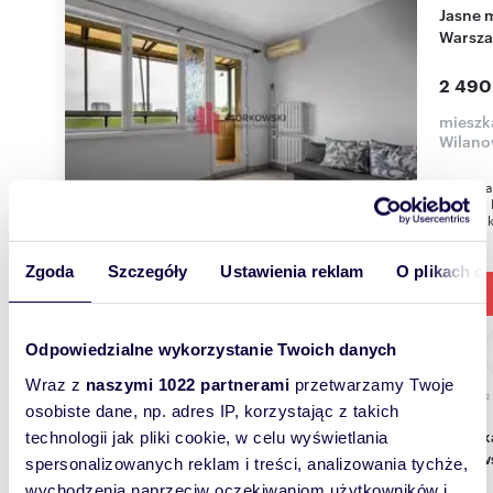
Jasne mieszkanie 20,85 m² z loggią - Śródmieście
Warsz
2 490
mieszk
Wilano
Do wynaj
świetna 
Czerniak
Zgoda
Szczegóły
Ustawienia reklam
O plikach c
Odpowiedzialne wykorzystanie Twoich danych
Wraz z
naszymi 1022 partnerami
przetwarzamy Twoje
m
56
WYRÓŻNIONE
2
osobiste dane, np. adres IP, korzystając z takich
Mieszkanie 56 m² na Mokotowie (blisko Łazienek
technologii jak pliki cookie, w celu wyświetlania
Królew
spersonalizowanych reklam i treści, analizowania tychże,
wychodzenia naprzeciw oczekiwaniom użytkowników i