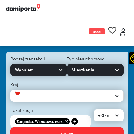
Dodaj
ogłoszenie
Rodzaj transakcji
Typ nieruchomości
Wynajem
Mieszkanie
Kraj
Lokalizacja
+ 0km
+
Zarębska, Warszawa, maz...
Pokaż