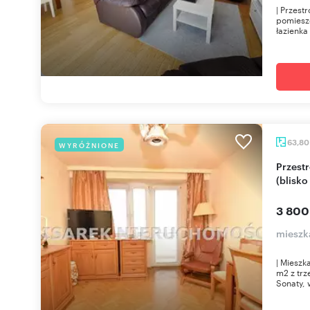
| Przest
pomieszc
łazienka 
63,8
WYRÓŻNIONE
Przestronne 3-pokojowe mieszkanie z balkonem
(blisko
3 800
mieszk
| Mieszk
m2 z trz
Sonaty, w