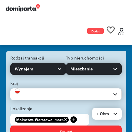
Dodaj
ogłoszenie
Rodzaj transakcji
Typ nieruchomości
Wynajem
Mieszkanie
Kraj
Lokalizacja
+ 0km
+
Mokotów, Warszawa, mazo...
Pokaż