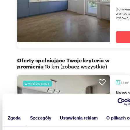
Do wyna
wolnosto
Irysowej
Oferty spełniające Twoje kryteria w
promieniu
15 km
(
zobacz wszystkie
)
m
88
WYRÓŻNIONE
2
Na wynajem komfortowe 88 m² apartament w
Babka 
5 800
Zgoda
Szczegóły
Ustawienia reklam
O plikach c
mieszk
Pawła I