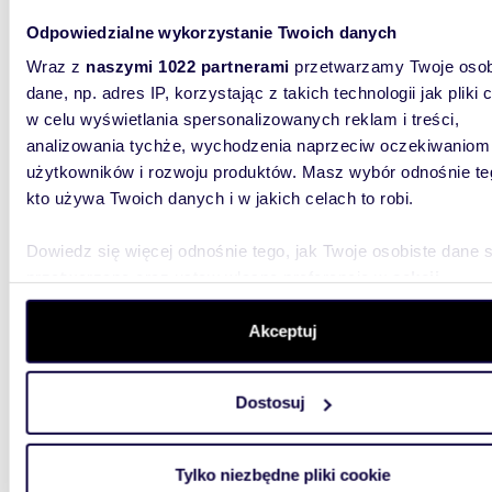
English 
Odpowiedzialne wykorzystanie Twoich danych
apartam
klimatyz
Wraz z
naszymi 1022 partnerami
przetwarzamy Twoje osob
dane, np. adres IP, korzystając z takich technologii jak pliki 
w celu wyświetlania spersonalizowanych reklam i treści,
analizowania tychże, wychodzenia naprzeciw oczekiwaniom
użytkowników i rozwoju produktów. Masz wybór odnośnie te
kto używa Twoich danych i w jakich celach to robi.
m
41
WYRÓŻNIONE
2
Dowiedz się więcej odnośnie tego, jak Twoje osobiste dane 
przetwarzane oraz ustaw własne preferencje w
sekcji
Nowoczesne 41 m² w Warszawie (blisko parków i
komuni
szczegółów
. W Deklaracji plików cookie możesz zmienić lu
wycofać swoją zgodę w dowolnej chwili.
Akceptuj
3 500
Wykorzystujemy pliki cookie do spersonalizowania treści i r
mieszk
Dostosuj
aby oferować funkcje społecznościowe i analizować ruch w 
For Eng
witrynie. Informacje o tym, jak korzystasz z naszej witryny,
komforto
udostępniamy partnerom społecznościowym, reklamowym i
Bluszcza
Tylko niezbędne pliki cookie
analitycznym. Partnerzy mogą połączyć te informacje z inn