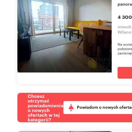
panora
4 300
mieszk
Wilano
Na wyna
położone
zamknięt
Chcesz
otrzymać
powiadomienia
Powiadom o nowych oferta
o nowych
ofertach w tej
kategorii?