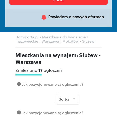
Powiadom o nowych ofertach
›
›
Domiporta.pl
Mieszkania do wynajęcia
›
›
›
mazowieckie
Warszawa
Mokotów
Służew
Mieszkania na wynajem: Służew -
Warszawa
17
Znaleziono
ogłoszeń
Jak pozycjonowane są ogłoszenia?
Sortuj
Jak pozycjonowane są ogłoszenia?