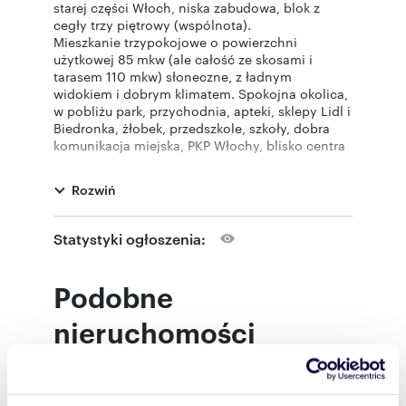
starej części Włoch, niska zabudowa, blok z
cegły trzy piętrowy (wspólnota).
Mieszkanie trzypokojowe o powierzchni
użytkowej 85 mkw (ale całość ze skosami i
tarasem 110 mkw) słoneczne, z ładnym
widokiem i dobrym klimatem. Spokojna okolica,
w pobliżu park, przychodnia, apteki, sklepy Lidl i
Biedronka, żłobek, przedszkole, szkoły, dobra
komunikacja miejska, PKP Włochy, blisko centra
handlowe Blue City, Reduta, E.Leclerc,
Castorama, Makro. Lokalizacja z dobrą
Rozwiń
komunikacją miejską jak również samochodową.
Salon otwarty na kuchnię (nowa zmywarka),
Statystyki ogłoszenia:
duża sypialnia (ok. 15 mkw) z małą garderobą
(nowe łóżko, nowy materac), gabinet (ok. 9-
10mkw), pokój kąpielowy ok 10 m. (wanna i
Podobne
prysznic, podgrzewana podłoga) , oddzielne WC
w małym pomieszczeniu gospodarczym (nowa
nieruchomości
pralka) do wynajęcia od zaraz.
Mieszkanie w nowoczesnym stylu, z dużym
jadalnym stołem (rozkładanym), z klimatyzacją
zamontowaną 1,5 roku temu, kominkiem, do
dyspozycji w pokoju kąpielowym jest jacuzzi, w