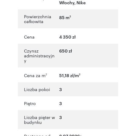
Włochy
,
Nike
Powierzchnia
85 m
2
całkowita
Cena
4 350 zł
Czynsz
650 zł
administracyjn
y
Cena za m
51,18 zł/m
2
2
Liczba pokoi
3
Piętro
3
Liczba pięter w
3
budynku
Dostępne od
8.07.2026r.