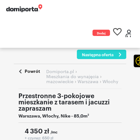
Dodaj
ogłoszenie
Następna oferta
Powrót
›
Domiporta.pl
›
Mieszkania do wynajęcia
›
›
mazowieckie
Warszawa
Włochy
Przestronne 3-pokojowe
mieszkanie z tarasem i jacuzzi
zapraszam
Warszawa
,
Włochy
,
Nike
- 85,0m
2
4 350
zł
/mc
+ czynsz: 650 zł