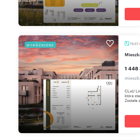
78,67
WYRÓŻNIONE
miesz
1 448 
mieszk
CLoU Li
która st
Została 