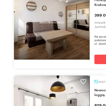
Krakow
399 0
mieszk
Jasińs
Na sprze
położona
ul. Jasiń
56,67
Nowoczesne 3-pokojowe mieszkanie z dużą
loggią.
829 0