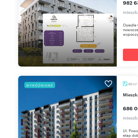
982 63
mieszka
Osiedle 
nowoczes
wypoczy
m
49
WYRÓŻNIONE
2
miesz
686 0
mieszka
Ul. Pows
etap dob