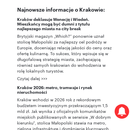
Najnowsze informacje o Krakowie:
Kraków deklasuje Wenecję i Wiedeń.
Mieszkańcy mogą być dumni z tytułu
najlepszego miasta na city break
Brytyjski magazyn „Which?” ponownie uznał
stolicę Małopolski za najlepszy cel podróży w
Europie, doceniając relację jakości do ceny oraz
ofertę kulinarną. To sukces, który wpisuje się w
długofalową strategię miasta, zachęcającą
również samych krakowian do wchodzenia w
rolę lokalnych turystów.
Czytaj dalej >>>
Kraków 2026: metro, tramwaje i rynek
nieruchomości
Kraków wchodzi w 2026 rok z rekordowym
budżetem inwestycyjnym przekraczającym 1,5
mld zł. Jak wynika z oficjalnych komunikatów
miejskich publikowanych w serwisie „W dobrym
kierunku", stolica Małopolski stawia na metro,
zieloną infrastrukturę i domknięcie kluczowych