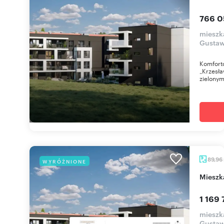
766 0
mieszk
Gustaw
Komfort
„Krzesła
zielonym
89,96
WYRÓŻNIONE
miesz
1 169 
mieszk
Gustaw