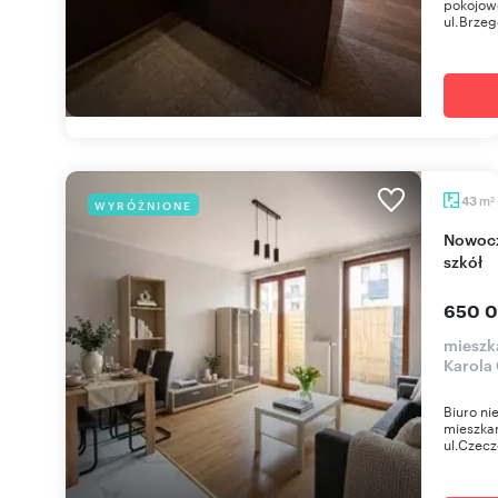
pokojowe
ul.Brzeg
m
43
WYRÓŻNIONE
2
Nowoczesne 2 pok. z ogródkiem - blisko SKM i
szkół
650 0
mieszk
Karola
Biuro n
mieszka
ul.Czecz