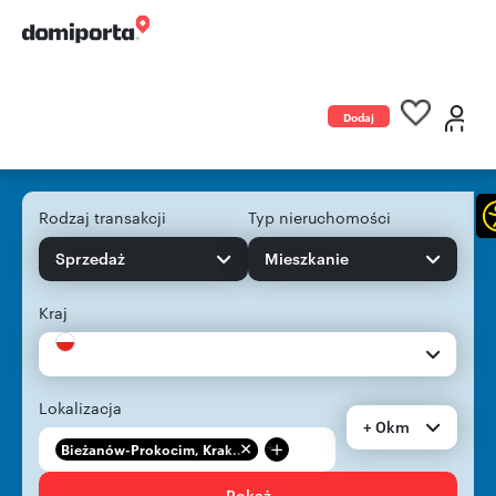
Dodaj
ogłoszenie
Rodzaj transakcji
Typ nieruchomości
Sprzedaż
Mieszkanie
Kraj
Lokalizacja
+ 0km
+
Bieżanów-Prokocim, Krak...
Pokaż