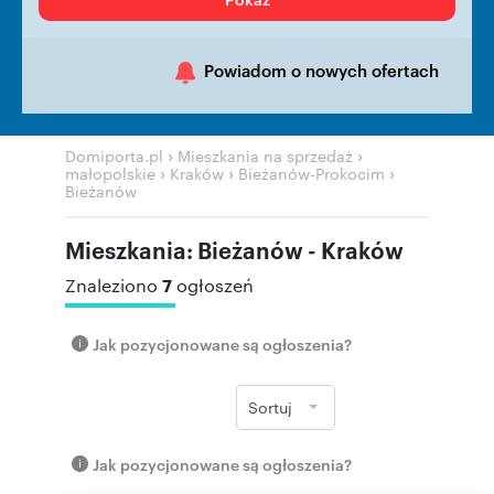
Powiadom o nowych ofertach
›
›
Domiporta.pl
Mieszkania na sprzedaż
›
›
›
małopolskie
Kraków
Bieżanów-Prokocim
Bieżanów
Mieszkania: Bieżanów - Kraków
7
Znaleziono
ogłoszeń
Jak pozycjonowane są ogłoszenia?
Sortuj
Jak pozycjonowane są ogłoszenia?