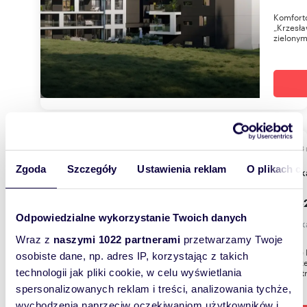
Komfort
„Krzesła
zielonym
45,73
WYRÓŻNIONE
Zgoda
Szczegóły
Ustawienia reklam
O plikach c
miesz
765 5
Odpowiedzialne wykorzystanie Twoich danych
mieszka
Wraz z
naszymi 1022 partnerami
przetwarzamy Twoje
Osiedle 
osobiste dane, np. adres IP, korzystając z takich
nowocze
Geometry
technologii jak pliki cookie, w celu wyświetlania
spersonalizowanych reklam i treści, analizowania tychże,
wychodzenia naprzeciw oczekiwaniom użytkowników i