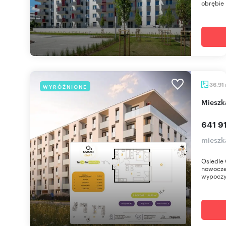
obrębie 
36,91
WYRÓŻNIONE
miesz
641 91
mieszk
Osiedle 
nowoczes
wypoczy