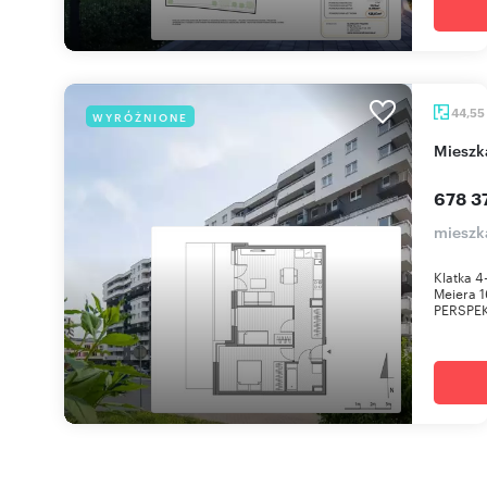
44,55
WYRÓŻNIONE
miesz
678 37
mieszka
Klatka 4
Meiera 1
PERSPEK