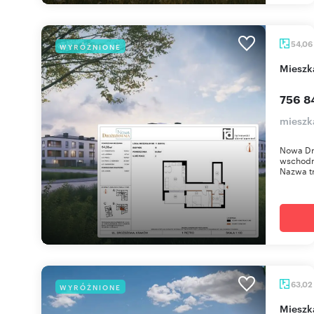
54,06
WYRÓŻNIONE
miesz
756 8
mieszk
Nowa Dr
wschodni
Nazwa tr
63,02
WYRÓŻNIONE
miesz