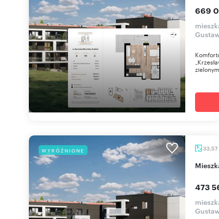
669 0
mieszk
Gustaw
Komfort
„Krzesła
zielonym
33,57
WYRÓŻNIONE
miesz
473 5
mieszk
Gustaw