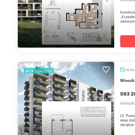
Komfort
„Krzesła
zielonym
36,85
WYRÓŻNIONE
miesz
593 2
mieszk
Ul. Pows
etap dob
obrębie 