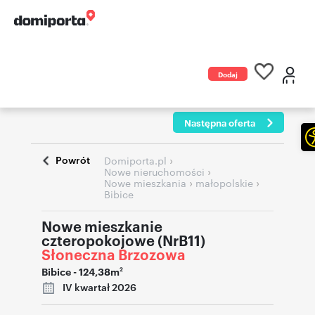
Dodaj
ogłoszenie
Następna oferta
Powrót
›
Domiporta.pl
›
Nowe nieruchomości
›
›
Nowe mieszkania
małopolskie
Bibice
Nowe mieszkanie
czteropokojowe (NrB11)
Słoneczna Brzozowa
Bibice
- 124,38m
2
IV kwartał 2026