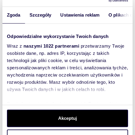
Numer oferty: B11
Zgoda
Szczegóły
Ustawienia reklam
O plikach c
125,07 m
4
1 220 000 zł
2
124,38
Odpowiedzialne wykorzystanie Twoich danych
4
1 320 000 zł
m
2
Wraz z
naszymi 1022 partnerami
przetwarzamy Twoje
osobiste dane, np. adres IP, korzystając z takich
124,38
4
1 320 000 zł
m
2
technologii jak pliki cookie, w celu wyświetlania
spersonalizowanych reklam i treści, analizowania tychże,
124,38
1 450 000
wychodzenia naprzeciw oczekiwaniom użytkowników i
4
m
zł
2
rozwoju produktów. Masz wybór odnośnie tego, kto
używa Twoich danych i w jakich celach to robi.
Dowiedz się więcej odnośnie tego, jak Twoje osobiste
Wyślij
dane są przetwarzane oraz ustaw własne preferencje w
wiadomość
sekcji szczegółów
. W Deklaracji plików cookie możesz
Akceptuj
zmienić lub wycofać swoją zgodę w dowolnej chwili.
To najlepszy