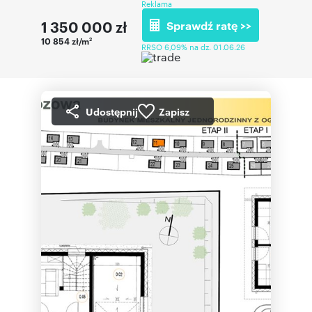
Reklama
1 350 000
zł
Sprawdź ratę >>
10 854 zł/m
2
RRSO 6,09% na dz. 01.06.26
Udostępnij
Zapisz