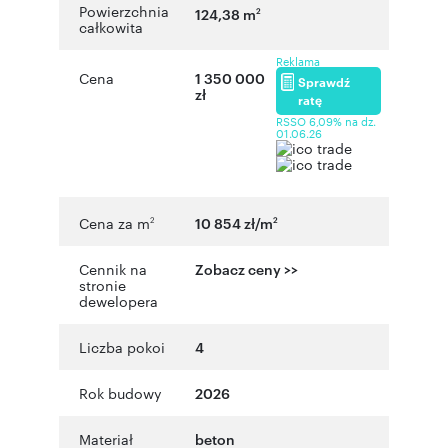
Powierzchnia
124,38 m
2
całkowita
Reklama
Cena
1 350 000
Sprawdź
zł
ratę
RSSO 6,09% na dz.
01.06.26
Cena za m
10 854 zł/m
2
2
Cennik na
Zobacz ceny >>
stronie
dewelopera
Liczba pokoi
4
Rok budowy
2026
Materiał
beton