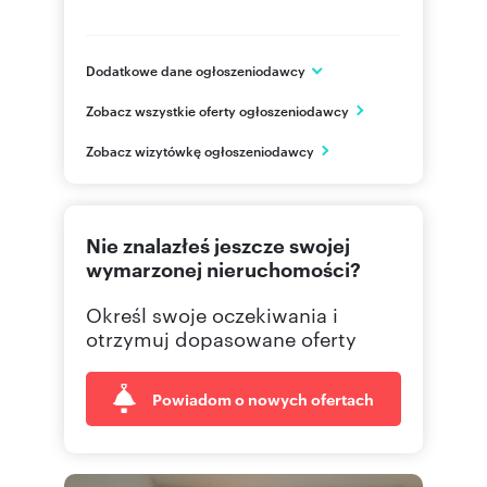
Dodatkowe dane ogłoszeniodawcy
SŁONECZNY PRĄDNIK HOME Sp. z o.o.
Zobacz wszystkie oferty ogłoszeniodawcy
ul. Henryka Pachońskiego 9 / 202
Kraków
Zobacz wizytówkę ogłoszeniodawcy
małopolskie
665 61
Pokaż telefon
Nie znalazłeś jeszcze swojej
wymarzonej nieruchomości?
Określ swoje oczekiwania i
otrzymuj dopasowane oferty
Powiadom o nowych ofertach