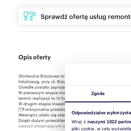
Sprawdź ofertę usług remon
Opis oferty
Słoneczna Brzozowa to kameralne osiedle domów jednoro
lokalizacją, przy ul. Brzozowej, w podkrakowskich Bibica
Osiedle zostało zaprojektowane tak, aby można było cie
W pierwszym etapie inwestycji zostanie zrealizowanych
Zgoda
termin realizacji to IV kw. 2024.
W drugim etapie inwestor planuje wybudować kolejne 1
Funkcjonalna przestrzeń
Odpowiedzialne wykorzysta
Wewnątrz udało się stworzyć prawdziwie funkcjonalną prz
Dzięki dużym przeszkleniom mieszkańcy mają zagwarant
Wraz z
naszymi 1022 partn
cieszyć zmieniającym się krajobrazem przez wszystkie p
pliki cookie, w celu wyświet