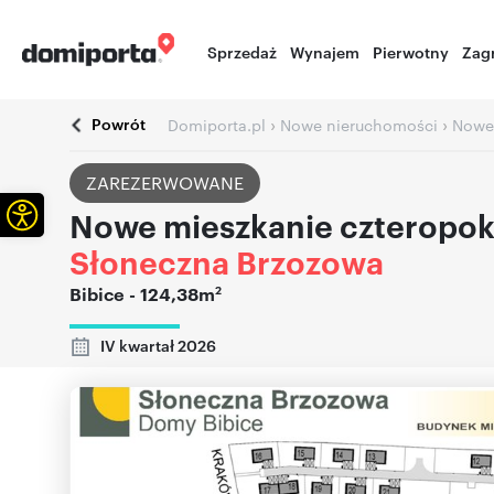
Sprzedaż
Wynajem
Pierwotny
Zag
Powrót
›
›
Domiporta.pl
Nowe nieruchomości
Nowe
ZAREZERWOWANE
Otwórz pasek narzędzi
Nowe mieszkanie czteropok
Słoneczna Brzozowa
2
Bibice
- 124,38m
IV kwartał 2026