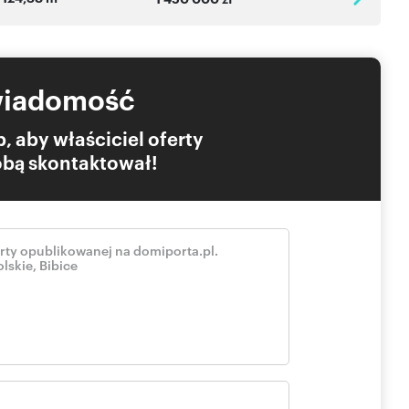
wiadomość
, aby właściciel oferty
Tobą skontaktował!