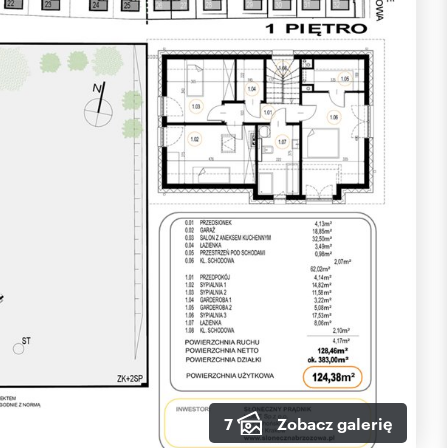
7
Zobacz galerię