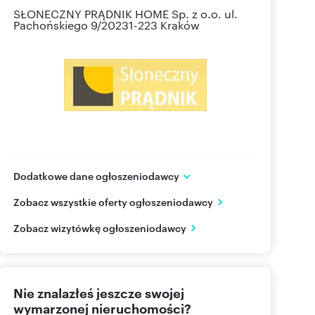
SŁONECZNY PRĄDNIK HOME Sp. z o.o.
ul.
Pachońskiego 9/20231-223 Kraków
Dodatkowe dane ogłoszeniodawcy
SŁONECZNY PRĄDNIK HOME Sp. z o.o.
Zobacz wszystkie oferty ogłoszeniodawcy
ul. Henryka Pachońskiego 9 / 202
Kraków
małopolskie
Zobacz wizytówkę ogłoszeniodawcy
665 61
Pokaż telefon
Nie znalazłeś jeszcze swojej
wymarzonej nieruchomości?