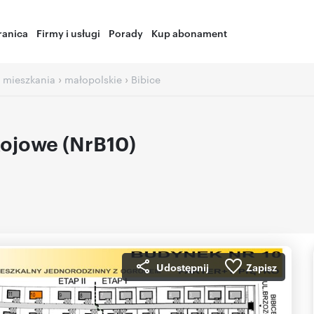
ranica
Firmy i usługi
Porady
Kup abonament
›
›
 mieszkania
małopolskie
Bibice
ojowe (NrB10)
Udostępnij
Zapisz