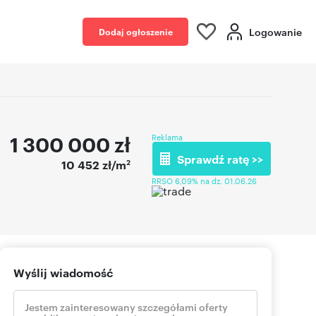
Logowanie
Dodaj ogłoszenie
1 300 000
zł
Reklama
Sprawdź ratę >>
2
10 452 zł/m
RRSO 6,09% na dz. 01.06.26
Wyślij wiadomość