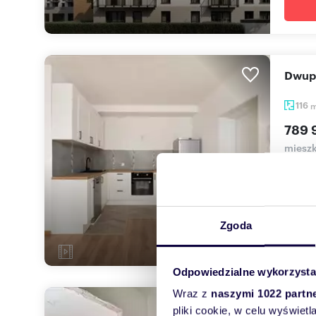
Dwu
116
789 
mieszk
Poloni
ulic Pr
Zgoda
Odpowiedzialne wykorzysta
Wraz z
naszymi 1022 partn
Now
pliki cookie, w celu wyświet