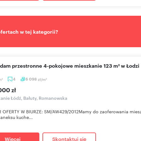
ertach w tej kategorii?
edam przestronne 4-pokojowe mieszkanie 123 m² w Łodzi
m
4
6 098
zł/m
2
2
000 zł
anie Łódź, Bałuty, Romanowska
 OFERTY W BIURZE: SM/AW429/2012Mamy do zaoferowania mieszkan
 aneksu kuche...
Więcej
Skontaktuj się