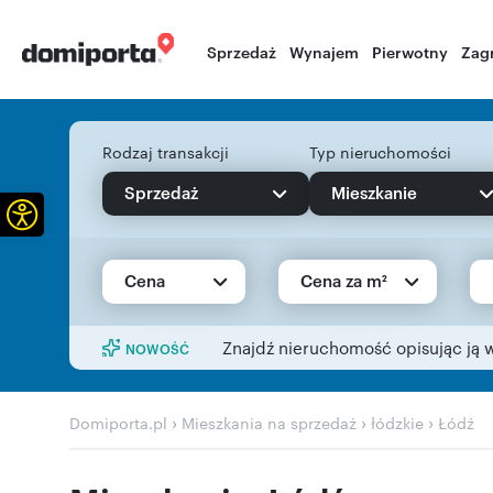
Sprzedaż
Wynajem
Pierwotny
Zag
Rodzaj transakcji
Typ nieruchomości
Sprzedaż
Mieszkanie
Otwórz pasek narzędzi
Cena
Cena za m²
Znajdź nieruchomość opisując ją 
NOWOŚĆ
›
›
›
Domiporta.pl
Mieszkania na sprzedaż
łódzkie
Łódź