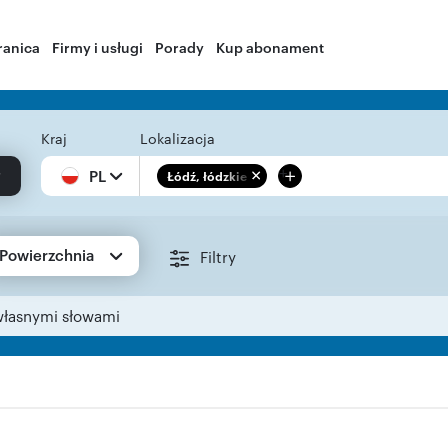
ranica
Firmy i usługi
Porady
Kup abonament
Kraj
Lokalizacja
+
PL
Łódź, łódzkie
Powierzchnia
Filtry
własnymi słowami