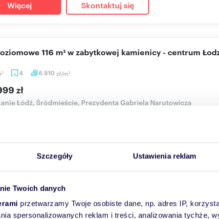
Więcej
Skontaktuj się
poziomowe 116 m² w zabytkowej kamienicy - centrum Łodz
m
4
6 810
zł/m
2
2
999 zł
anie Łódź, Śródmieście, Prezydenta Gabriela Narutowicza
a Residence oferuje dwupoziomowe mieszkanie na sprzedaż!Inwest
ezyd...
Szczegóły
Ustawienia reklam
Więcej
Skontaktuj się
nie Twoich danych
erami
przetwarzamy Twoje osobiste dane, np. adres IP, korzystaj
oczesne 36m2 z balkonem przy Manufakturze
lania spersonalizowanych reklam i treści, analizowania tychże,