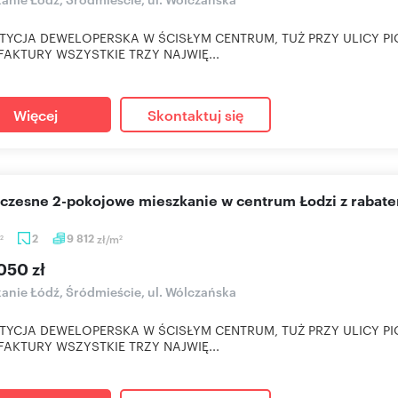
TYCJA DEWELOPERSKA W ŚCISŁYM CENTRUM, TUŻ PRZY ULICY PI
AKTURY WSZYSTKIE TRZY NAJWIĘ...
Więcej
Skontaktuj się
oczesne 2-pokojowe mieszkanie w centrum Łodzi z rabat
2
9 812
zł/m
2
2
050 zł
anie Łódź, Śródmieście, ul. Wólczańska
TYCJA DEWELOPERSKA W ŚCISŁYM CENTRUM, TUŻ PRZY ULICY PI
AKTURY WSZYSTKIE TRZY NAJWIĘ...