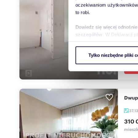
oczekiwaniom użytkowników i
36,0
to robi.
355 
Dowiedz się więcej odnośnie
mieszk
szczegółów
. W Deklaracji 
Wyjątk
w blisk
Wykorzystujemy pliki cookie 
Tylko niezbędne pliki c
ruch w naszej witrynie. Inf
reklamowym i analitycznym. 
uzyskanymi podczas korzysta
Dwup
37,1
310 
mieszk