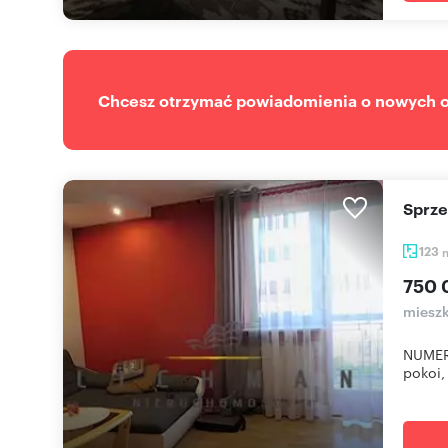
Chcesz otrzymać powiadomienia o nowych of
Sprz
123
750 
mieszk
NUMER
pokoi,