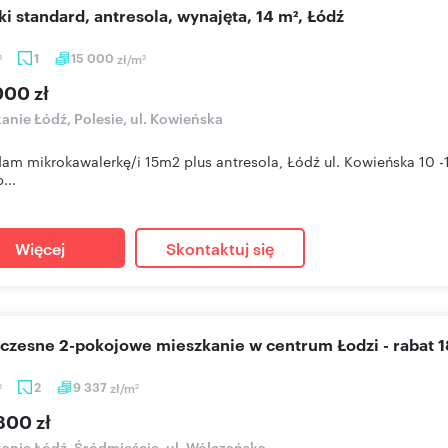
oki standard, antresola, wynajęta, 14 m², Łódź
1
15 000
zł/m
2
2
000 zł
anie Łódź, Polesie, ul. Kowieńska
am mikrokawalerkę/i 15m2 plus antresola, Łódź ul. Kowieńska 10 
...
Więcej
Skontaktuj się
oczesne 2-pokojowe mieszkanie w centrum Łodzi - rabat 
2
9 337
zł/m
2
2
800 zł
anie Łódź, Śródmieście, ul. Wólczańska