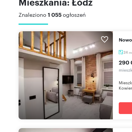
Mieszkania: Łódź
Znaleziono
1 055
ogłoszeń
Nowo
24
m
290 
mieszk
Mieszk
Kowień