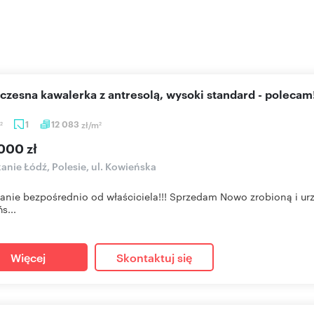
czesna kawalerka z antresolą, wysoki standard - polecam
1
12 083
zł/m
2
2
000 zł
anie Łódź, Polesie, ul. Kowieńska
anie bezpośrednio od właściciela!!! Sprzedam Nowo zrobioną i urz
s...
Więcej
Skontaktuj się