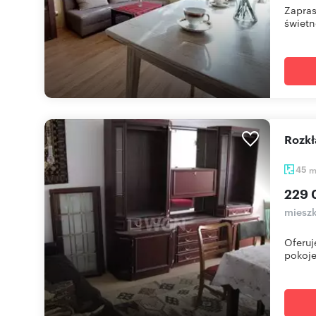
Zapras
świetne
Rozk
45
229 
mieszk
Oferuj
pokoje,