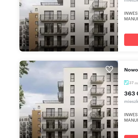
INWES
MANUF
Now
37
m
363 
mieszk
INWES
MANUF