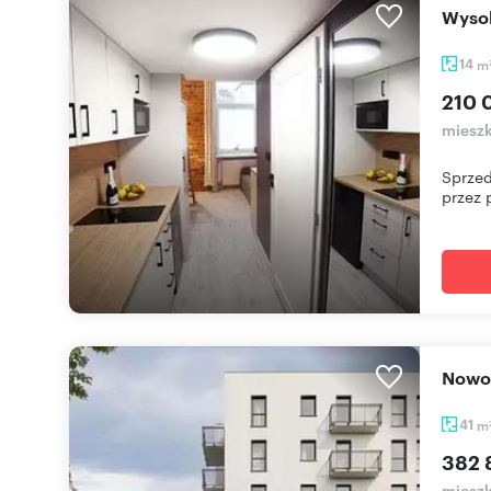
Wys
14
m
210 
mieszk
Sprzed
przez p
Now
41
m
382 
mieszk