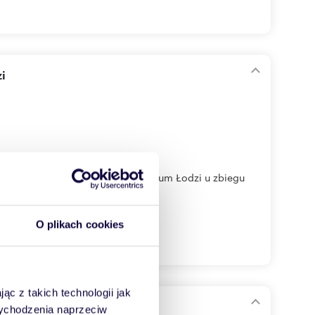
i
ycja znajduje się w samym centrum Łodzi u zbiegu
O plikach cookies
ąc z takich technologii jak
 wychodzenia naprzeciw