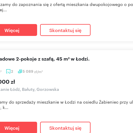
zamy do zapoznania się z ofertą mieszkania dwupokojowego o pow
j...
Więcej
Skontaktuj się
ładowe 2-pokoje z szafą, 45 m² w Łodzi.
m
2
5 089
zł/m
2
2
000 zł
anie Łódź, Bałuty, Gorzowska
emy do sprzedaży mieszkanie w Łodzi na osiedlu Żabieniec przy u
 k...
Więcej
Skontaktuj się