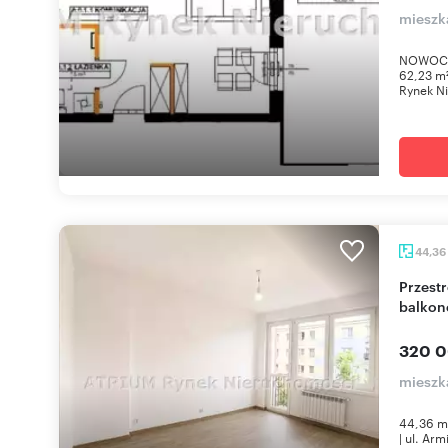
mieszk
NOWOCZ
62,23 m²
Rynek Ni
44,36
Przestronne 2-pokojowe po remoncie z
balkon
320 0
mieszk
44,36 m²
| ul. Ar