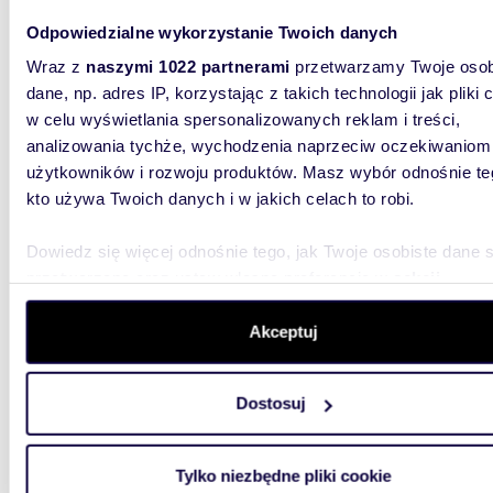
Odpowiedzialne wykorzystanie Twoich danych
68,79
Wraz z
naszymi 1022 partnerami
przetwarzamy Twoje osob
Komfortowe 3-pokojowe mieszkanie 69 m2 -
dane, np. adres IP, korzystając z takich technologii jak pliki 
nowocz
w celu wyświetlania spersonalizowanych reklam i treści,
analizowania tychże, wychodzenia naprzeciw oczekiwaniom
630 0
użytkowników i rozwoju produktów. Masz wybór odnośnie te
mieszka
kto używa Twoich danych i w jakich celach to robi.
Do sprz
nowym b
Dowiedz się więcej odnośnie tego, jak Twoje osobiste dane 
Sprzedaj
przetwarzane oraz ustaw własne preferencje w
sekcji
szczegółów
. W Deklaracji plików cookie możesz zmienić lu
wycofać swoją zgodę w dowolnej chwili.
Akceptuj
Wykorzystujemy pliki cookie do spersonalizowania treści i r
Dostosuj
aby oferować funkcje społecznościowe i analizować ruch w 
witrynie. Informacje o tym, jak korzystasz z naszej witryny,
42,5
udostępniamy partnerom społecznościowym, reklamowym i
Tylko niezbędne pliki cookie
Mieszkanie 42,5 m² z balkonem w Piotrkowie
analitycznym. Partnerzy mogą połączyć te informacje z inn