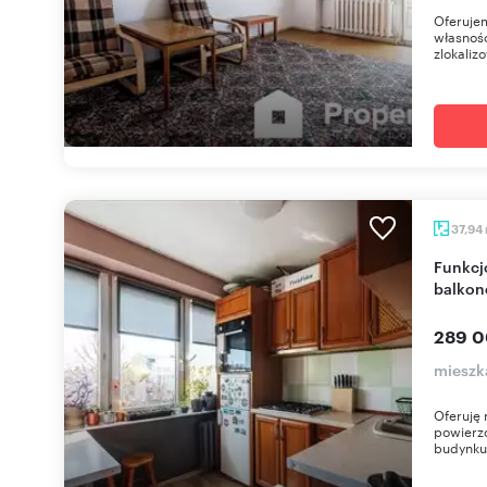
Oferujem
własnośc
zlokaliz
37,94
Funkcjonalne 2-pokojowe mieszkanie z
balkon
289 0
mieszk
Oferuję 
powierzc
budynku.