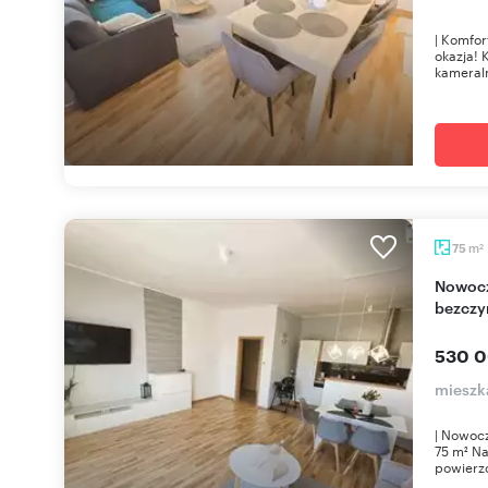
| Komfo
okazja!
kameral
m
75
2
Nowoczesne 75 m² z dużym tarasem,
bezczy
530 0
mieszk
| Nowoc
75 m² Na
powierzc