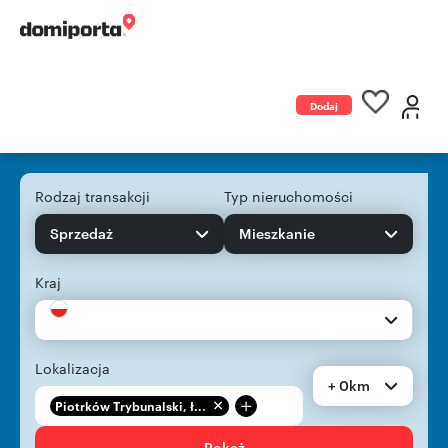
Dodaj
ogłoszenie
Rodzaj transakcji
Typ nieruchomości
Sprzedaż
Mieszkanie
Kraj
Lokalizacja
+ 0km
+
Piotrków Trybunalski, ł...
Pokaż