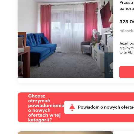
Przestronne 3-pokojowe mieszkanie z
panora
325 0
mieszka
Jeżeli p
pięknymi
to ta AL
Chcesz
otrzymać
powiadomienia
Powiadom o nowych oferta
o nowych
ofertach w tej
kategorii?