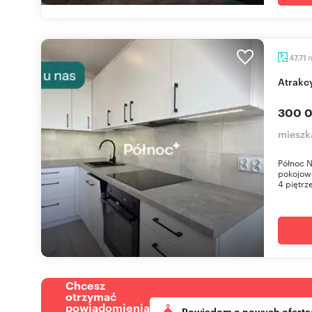
47,71
Atrak
300 0
mieszk
Północ N
pokojowe
4 piętrze
Chcesz
otrzymać
powiadomienia
Powiadom o nowych oferta