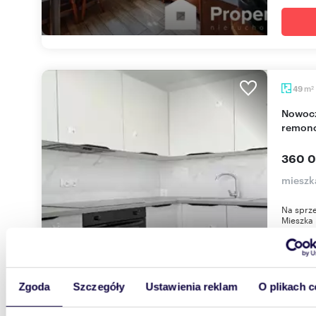
m
49
2
Nowoczesne 3-pokojowe mieszkanie po
remonc
360 0
mieszka
Na sprze
Mieszka 
wyremon
Zgoda
Szczegóły
Ustawienia reklam
O plikach c