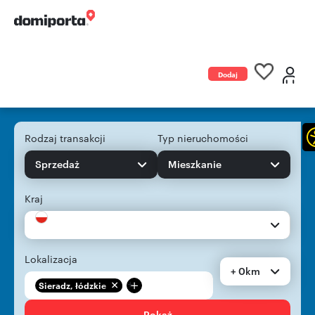
Dodaj
ogłoszenie
Rodzaj transakcji
Typ nieruchomości
Sprzedaż
Mieszkanie
Kraj
Lokalizacja
+ 0km
+
Sieradz, łódzkie
Pokaż