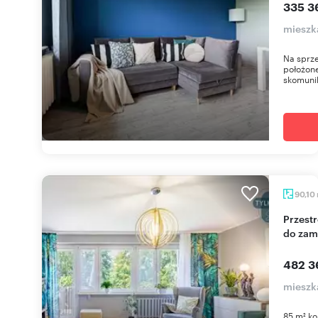
335 3
mieszk
Na sprze
położone
skomuni
90,10
Przestronne 85 m² mieszkanie 4 pokoje, gotowe
do zam
482 3
mieszk
85 m² ko