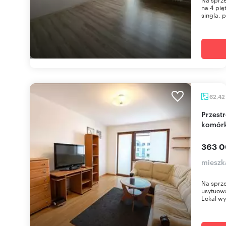
na 4 pię
singla, p
62,42
Przestronne 3-pokojowe mieszkanie z balkonem i
komór
363 0
mieszk
Na sprze
usytuowa
Lokal wyr