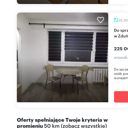
32,3
Do sprzedania funkcjonalne 32,3 m² po remoncie
w Zduń
225 0
mieszk
Do sprz
osób pos
wynajem.
Oferty spełniające Twoje kryteria w
promieniu
50 km
(
zobacz wszystkie
)