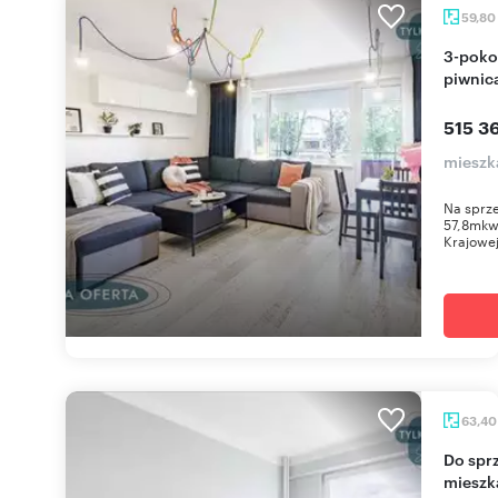
59,80
3-pokojowe mieszkanie po remoncie, balkon,
piwnic
515 36
mieszk
Na sprze
57,8mkw,
Krajowej
63,4
Do sprzedania przestronne 3-pokojowe
mieszk