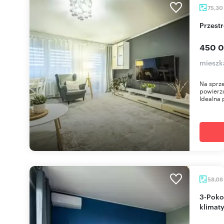
75,30
Przes
450 0
mieszk
Na sprze
powierzc
Idealna 
58,08
3-Pokojowe mieszkanie z balkonem i
klimaty