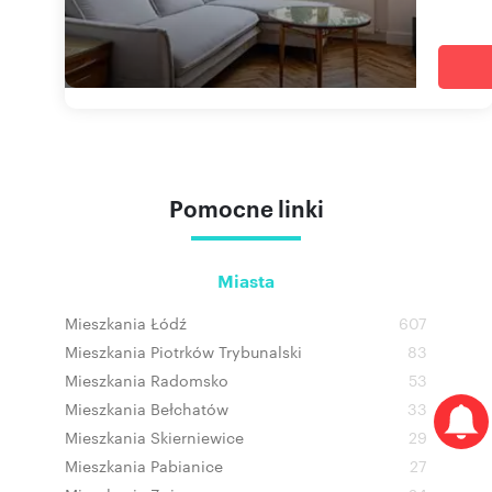
Pomocne linki
Miasta
Mieszkania Łódź
607
Mieszkania Piotrków Trybunalski
83
Mieszkania Radomsko
53
Mieszkania Bełchatów
33
Mieszkania Skierniewice
29
Mieszkania Pabianice
27