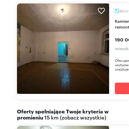
m
60
2
Kamienica w centrum Sieradza 60 m2 do
remont
190 0
mieszk
Oferujem
usytuow
znajduje 
Oferty spełniające Twoje kryteria w
promieniu
15 km
(
zobacz wszystkie
)