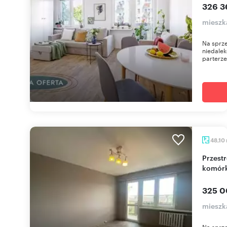
326 3
mieszk
Na sprze
niedalek
parterze,
48,10
Przestronne 2-pokojowe mieszkanie z balkonem i
komórk
325 0
mieszk
Na sprze