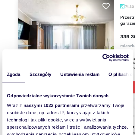
74,30
Przestronne 3-pokojowe mieszkanie z balkonem i
garaż
339 3
mieszk
Na sprze
użytkowe
miejscow
Zgoda
Szczegóły
Ustawienia reklam
O plikach c
Odpowiedzialne wykorzystanie Twoich danych
Wraz z
naszymi 1022 partnerami
przetwarzamy Twoje
osobiste dane, np. adres IP, korzystając z takich
52,59
technologii jak pliki cookie, w celu wyświetlania
Przestronne 2-pokojowe mieszkanie do remontu,
spersonalizowanych reklam i treści, analizowania tychże,
potenc
wychodzenia naprzeciw oczekiwaniom użytkowników i