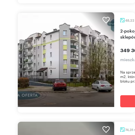
48,22
2-pokojowe mieszkanie z balkonem, blisko
sklepó
349 3
mieszk
Na sprze
m2, któr
bloku prz
74,31