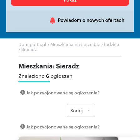
Powiadom o nowych ofertach
›
›
Domiporta.pl
Mieszkania na sprzedaż
łódzkie
›
Sieradz
Mieszkania: Sieradz
6
Znaleziono
ogłoszeń
Jak pozycjonowane są ogłoszenia?
Sortuj
Jak pozycjonowane są ogłoszenia?