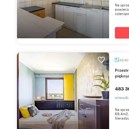
Na sprze
powierzc
czteropi
69,40
Przestronne 3-pokojowe mieszkanie z loggią i
piękny
483 3
mieszka
Na sprze
69,4m2, 
Sieradzu