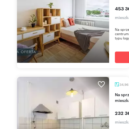
453 3
mieszk
Na sprz
centrum 
typu log
34,96
Na sprzedaż funkcjonalne 2-pokojowe
mieszk
232 3
mieszk