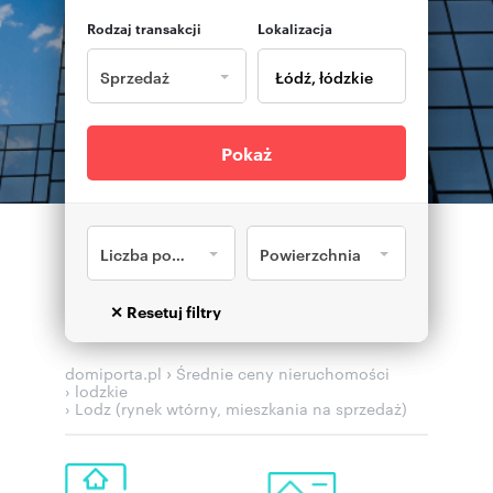
Rodzaj transakcji
Lokalizacja
Sprzedaż
Pokaż
Liczba pokoi
Powierzchnia
›
domiporta.pl
Średnie ceny nieruchomości
› lodzkie
› Lodz (rynek wtórny, mieszkania na sprzedaż)