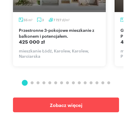
m
zł/m
55
3
7 727
66,
2
2
Przestronne 3-pokojowe mieszkanie z
Gotowe do zamieszkania 3-pokojowe na
balkonem i potencjałem.
Piotr
425 000 zł
499 
mieszkanie Łódź, Karolew, Karolew,
miesz
Narciarska
Piotr
Zobacz więcej