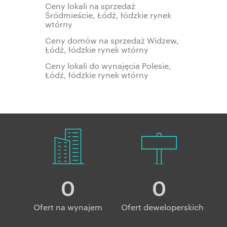
Ceny lokali na sprzedaż
Śródmieście, Łódź, łódzkie rynek
wtórny
Ceny domów na sprzedaż Widzew,
Łódź, łódzkie rynek wtórny
Ceny lokali do wynajęcia Polesie,
Łódź, łódzkie rynek wtórny
0
0
Ofert na wynajem
Ofert deweloperskich