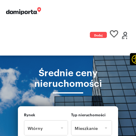
Dodaj
ogłoszenie
Średnie ceny
nieruchomości
Rynek
Typ nieruchomości
Wtórny
Mieszkanie