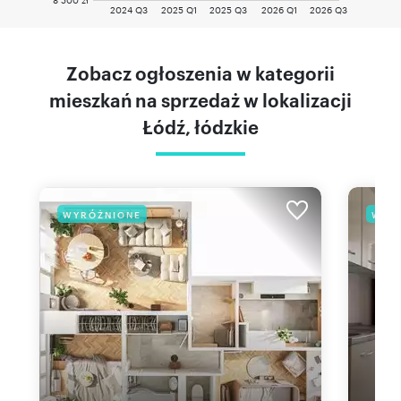
2024 Q3
2025 Q1
2025 Q3
2026 Q1
2026 Q3
Zobacz ogłoszenia w kategorii
mieszkań na sprzedaż w lokalizacji
Łódź, łódzkie
WYRÓŻNIONE
WYR