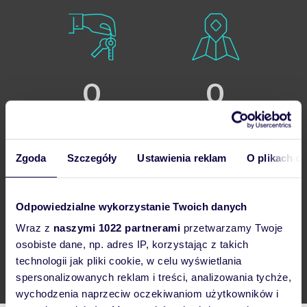
0
0
Ofert na sprzedaż
Ofert na wyłączność
Zgoda
Szczegóły
Ustawienia reklam
O plikach c
Odpowiedzialne wykorzystanie Twoich danych
0
Wraz z
naszymi 1022 partnerami
przetwarzamy Twoje
osobiste dane, np. adres IP, korzystając z takich
technologii jak pliki cookie, w celu wyświetlania
Obniżonych ofert
spersonalizowanych reklam i treści, analizowania tychże,
wychodzenia naprzeciw oczekiwaniom użytkowników i