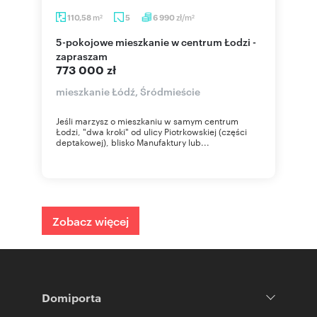
m
zł/m
110,58
5
6 990
2
2
5-pokojowe mieszkanie w centrum Łodzi -
zapraszam
773 000 zł
mieszkanie Łódź, Śródmieście
Jeśli marzysz o mieszkaniu w samym centrum
Łodzi, "dwa kroki" od ulicy Piotrkowskiej (części
deptakowej), blisko Manufaktury lub...
Zobacz więcej
Domiporta