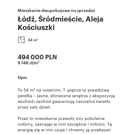
Mieszkanie dwupokojowe na sprzedaż
Łódź, Śródmieście, Aleja
Kościuszki
54 m
2
494 000 PLN
9 148 zł/m
2
Opis
To 54 m² na ostatnim, 7. piętrze to prawdziwa
perełka – jasne, słoneczne wnętrza z ekspozycją
wschód–zachód gwarantują naturalne światło
przez cały dzień.
Przez to mieszkanie przeszły trzy pokolenia
rodziny, zaznając w nim szczęścia i miłości. Tę
energię się w nim czuje i chcemy ją przekazać