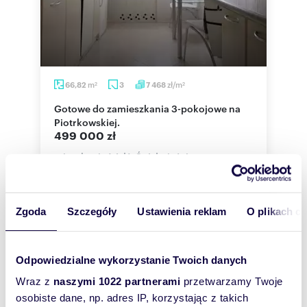
m
zł/m
66,82
3
7 468
2
2
Gotowe do zamieszkania 3-pokojowe na
Piotrkowskiej.
499 000 zł
mieszkanie Łódź, Śródmieście,
Piotrkowska
Mieszkanie o powierzchni 66,82 m², dwustronne,
gotowe do zamieszkania od zaraz. Mieszkanie
mieści się na 1. piętrze w bloku z 19...
Zgoda
Szczegóły
Ustawienia reklam
O plikach c
Odpowiedzialne wykorzystanie Twoich danych
Wraz z
naszymi 1022 partnerami
przetwarzamy Twoje
WYRÓŻNIONE
osobiste dane, np. adres IP, korzystając z takich