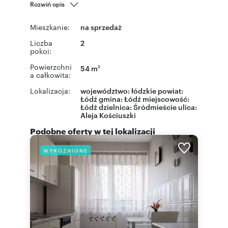
Rozwiń opis
Mieszkanie:
na sprzedaż
Liczba
2
pokoi:
Powierzchni
54 m
2
a całkowita:
Lokalizacja:
województwo:
łódzkie
powiat:
Łódź
gmina:
Łódź
miejscowość:
Łódź
dzielnica:
Śródmieście
ulica:
Aleja Kościuszki
Podobne oferty w tej lokalizacji
WYRÓŻNIONE