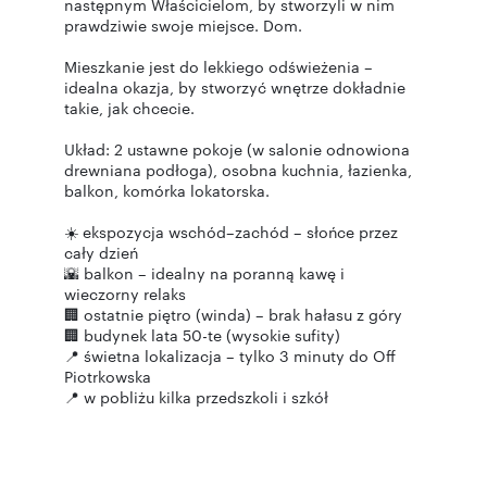
następnym Właścicielom, by stworzyli w nim
prawdziwie swoje miejsce. Dom.
Mieszkanie jest do lekkiego odświeżenia –
idealna okazja, by stworzyć wnętrze dokładnie
takie, jak chcecie.
Układ: 2 ustawne pokoje (w salonie odnowiona
drewniana podłoga), osobna kuchnia, łazienka,
balkon, komórka lokatorska.
☀️ ekspozycja wschód–zachód – słońce przez
cały dzień
🌇 balkon – idealny na poranną kawę i
wieczorny relaks
🏢 ostatnie piętro (winda) – brak hałasu z góry
🏢 budynek lata 50-te (wysokie sufity)
📍 świetna lokalizacja – tylko 3 minuty do Off
Piotrkowska