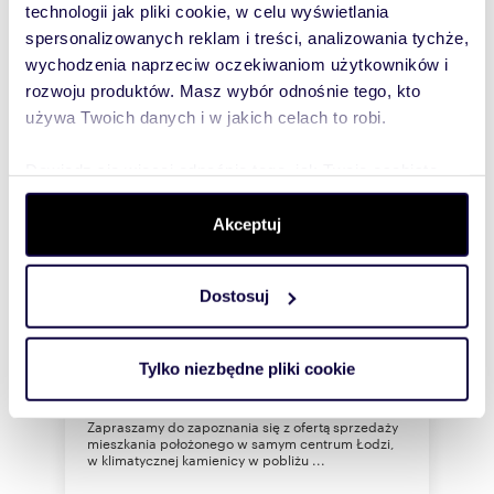
technologii jak pliki cookie, w celu wyświetlania
spersonalizowanych reklam i treści, analizowania tychże,
wychodzenia naprzeciw oczekiwaniom użytkowników i
rozwoju produktów. Masz wybór odnośnie tego, kto
używa Twoich danych i w jakich celach to robi.
Dowiedz się więcej odnośnie tego, jak Twoje osobiste
dane są przetwarzane oraz ustaw własne preferencje w
sekcji szczegółów
. W Deklaracji plików cookie możesz
Akceptuj
zmienić lub wycofać swoją zgodę w dowolnej chwili.
m
zł/m
73,16
3
4 784
2
2
Dostosuj
Na sprzedaż przestronne mieszkanie z
Wykorzystujemy pliki cookie do spersonalizowania treści
potencjałem w centrum Łodzi
i reklam, aby oferować funkcje społecznościowe i
350 000 zł
analizować ruch w naszej witrynie. Informacje o tym, jak
Tylko niezbędne pliki cookie
mieszkanie Łódź, Śródmieście, Pomorska
korzystasz z naszej witryny, udostępniamy partnerom
społecznościowym, reklamowym i analitycznym.
Zapraszamy do zapoznania się z ofertą sprzedaży
Partnerzy mogą połączyć te informacje z innymi danymi
mieszkania położonego w samym centrum Łodzi,
w klimatycznej kamienicy w pobliżu ...
otrzymanymi od Ciebie lub uzyskanymi podczas
korzystania z ich usług.