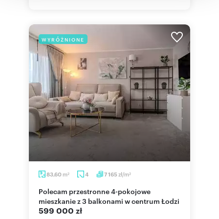
WYRÓŻNIONE
m
zł/m
83,60
4
7 165
2
2
Polecam przestronne 4-pokojowe
mieszkanie z 3 balkonami w centrum Łodzi
599 000 zł