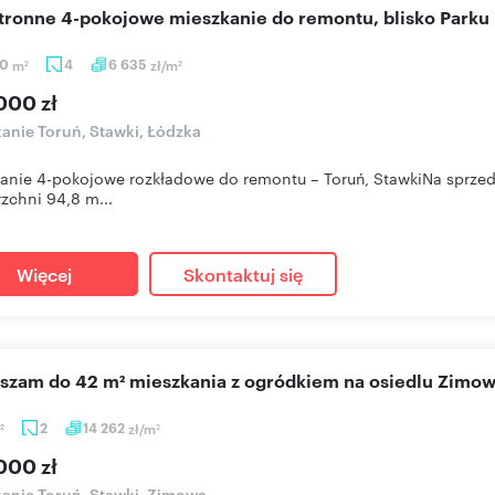
stronne 4-pokojowe mieszkanie do remontu, blisko Parku
80
m
4
6 635
zł/m
2
2
000 zł
anie Toruń, Stawki, Łódzka
anie 4-pokojowe rozkładowe do remontu – Toruń, StawkiNa sprzed
zchni 94,8 m...
Więcej
Skontaktuj się
aszam do 42 m² mieszkania z ogródkiem na osiedlu Zimow
2
14 262
zł/m
2
2
000 zł
anie Toruń, Stawki, Zimowa