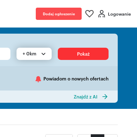
Logowanie
Dodaj ogłoszenie
+ 0km
Pokaż
Powiadom o nowych ofertach
Znajdź z AI