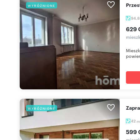
Prze
WYRÓŻNIONE
94,
629 
mieszk
Mieszk
powier
Zapr
WYRÓŻNIONE
42
m
599 
mieszk