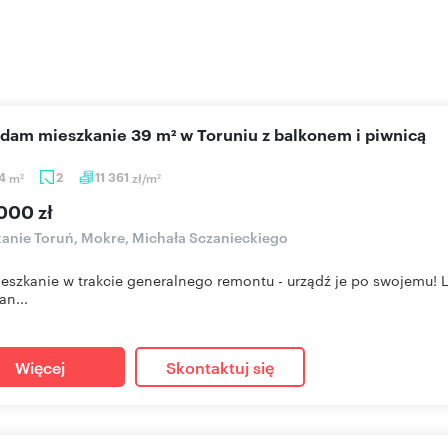
edam mieszkanie 39 m² w Toruniu z balkonem i piwnicą
64
m
2
11 361
zł/m
2
2
000 zł
anie Toruń, Mokre, Michała Sczanieckiego
ieszkanie w trakcie generalnego remontu - urządź je po swojemu
an...
Więcej
Skontaktuj się