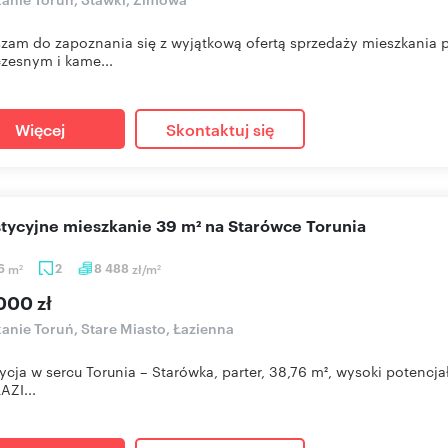
zam do zapoznania się z wyjątkową ofertą sprzedaży mieszkania p
zesnym i kame...
Więcej
Skontaktuj się
stycyjne mieszkanie 39 m² na Starówce Torunia
76
m
2
8 488
zł/m
2
2
000 zł
anie Toruń, Stare Miasto, Łazienna
ycja w sercu Torunia – Starówka, parter, 38,76 m², wysoki pot
AZI...