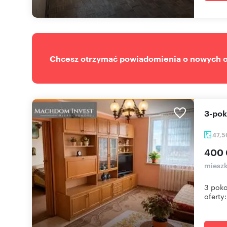
Chcesz otrzymać powiadomienia o nowych of
3-po
47,
400 
mieszk
3 pok
oferty: