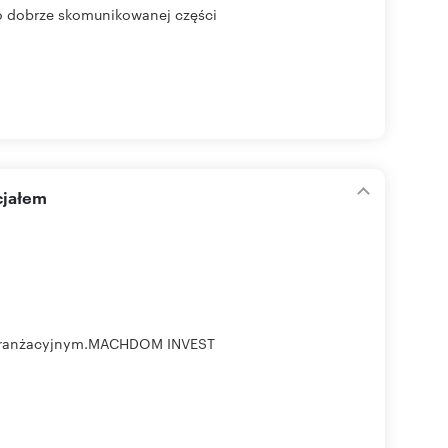
o dobrze skomunikowanej części
cjałem
m aranżacyjnym.MACHDOM INVEST