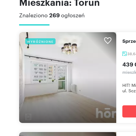
Mieszkania: Toruń
Znaleziono
269
ogłoszeń
Sprz
WYRÓŻNIONE
38,
439 
mieszk
HIT! M
ul. Scz