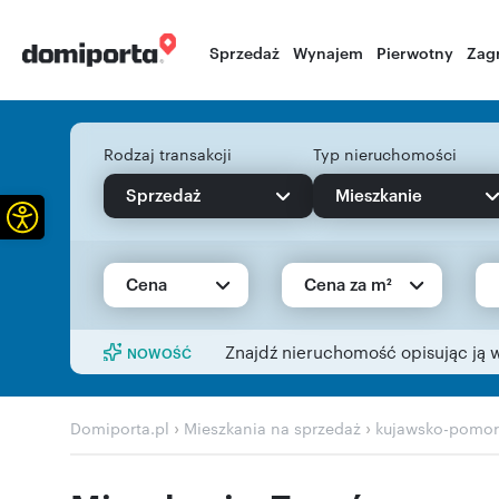
Sprzedaż
Wynajem
Pierwotny
Zag
Rodzaj transakcji
Typ nieruchomości
Sprzedaż
Mieszkanie
Otwórz pasek narzędzi
Cena
Cena za m²
Znajdź nieruchomość opisując ją 
NOWOŚĆ
›
›
Domiporta.pl
Mieszkania na sprzedaż
kujawsko-pomor