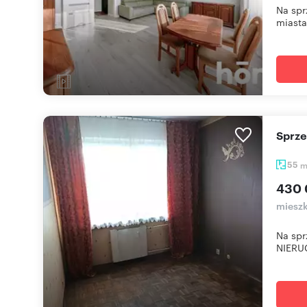
Na spr
miasta
Sprz
55
430 
mieszk
Na sp
NIERU