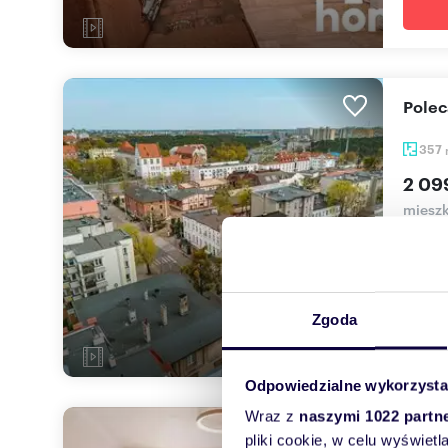
Pole
357
2 09
mieszk
Mam pr
kamien
Zgoda
Odpowiedzialne wykorzysta
Wraz z
naszymi 1022 partn
Kami
pliki cookie, w celu wyświet