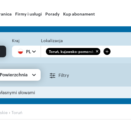
ranica
Firmy i usługi
Porady
Kup abonament
Kraj
Lokalizacja
+
PL
Toruń, kujawsko-pomorsk...
Powierzchnia
Filtry
własnymi słowami
›
skie
Toruń