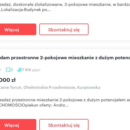
zedaż, doskonale zlokalizowane, 3-pokojowe mieszkanie, w bardz
.Lokalizacja:Budynek po...
Więcej
Skontaktuj się
edam przestronne 2-pokojowe mieszkanie z dużym poten
m
2
7 818
zł/m
2
2
000 zł
anie Toruń, Chełmińskie Przedmieście, Kurpiowska
rzedaż przestronne mieszkanie 2-pokojowe z dużym potencjałe
CHOMOŚCIOpiekun oferty: Andrz...
Więcej
Skontaktuj się