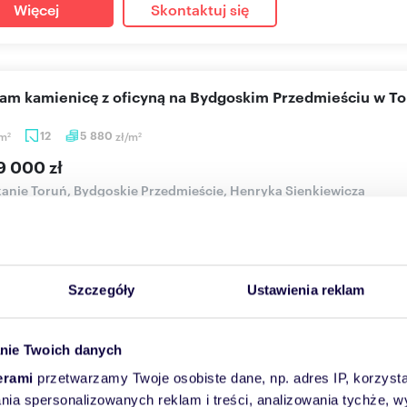
Więcej
Skontaktuj się
cam kamienicę z oficyną na Bydgoskim Przedmieściu w To
m
12
5 880
zł/m
2
2
9 000 zł
anie Toruń, Bydgoskie Przedmieście, Henryka Sienkiewicza
zyjemność przedstawić Państwu na sprzedaż wyjątkową nierucho
icy o...
Szczegóły
Ustawienia reklam
Więcej
Skontaktuj się
nie Twoich danych
erami
przetwarzamy Twoje osobiste dane, np. adres IP, korzystaj
enica z 1900 r. 4 pokoje, potencjał aranżacji
lania spersonalizowanych reklam i treści, analizowania tychże,