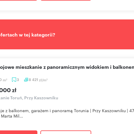
ertach w tej kategorii?
kojowe mieszkanie z panoramicznym widokiem i balkone
50
m
3
8 421
zł/m
2
2
000 zł
anie Toruń, Przy Kaszowniku
oje z balkonem, garażem i panoramą Torunia | Przy Kaszowniku
 Marta Mil...