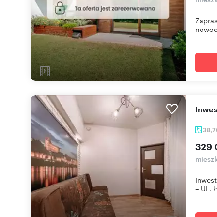
Zapras
nowoc
Inwe
38,
329 
mieszk
Inwest
– UL. Ł