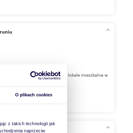
runiu
mość inwestycyjną obejmującą 3 lokale mieszkalne w
O plikach cookies
ąc z takich technologii jak
 wychodzenia naprzeciw