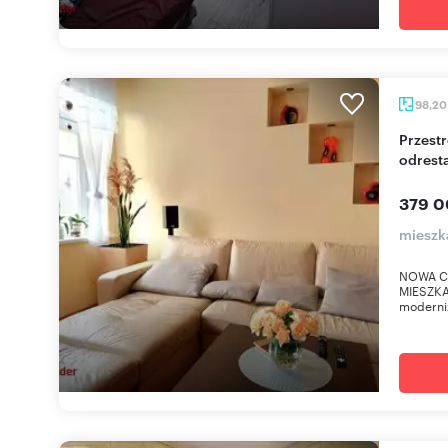
98,2
Przestronne 3-pokojowe mieszkanie w
odrest
379 0
mieszk
NOWA C
MIESZKA
moderniz