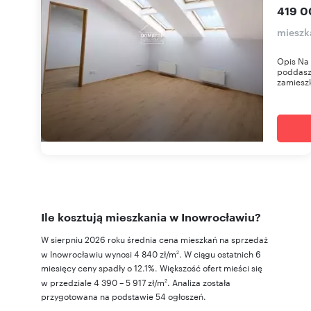
419 0
mieszk
Opis Na 
poddasz
zamieszk
Ile kosztują mieszkania w Inowrocławiu?
W sierpniu 2026 roku średnia cena mieszkań na sprzedaż
w Inowrocławiu wynosi 4 840 zł/m
. W ciągu ostatnich 6
2
miesięcy ceny spadły o 12.1%. Większość ofert mieści się
w przedziale 4 390 – 5 917 zł/m
. Analiza została
2
przygotowana na podstawie 54 ogłoszeń.