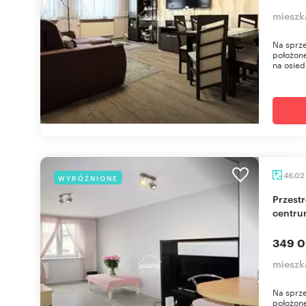
mieszk
Na sprze
położone
na osied
46,02
WYRÓŻNIONE
Przestronne 46 m² z balkonem, parking, blisko
centr
349 0
mieszk
Na sprz
położone