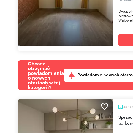
Dwupokoj
piętrowe
Wałowej.
Chcesz
otrzymać
powiadomienia
Powiadom o nowych oferta
o nowych
ofertach w tej
kategorii?
48,17
Sprzedam przestronne 3-pokojowe mieszkanie z
balkon