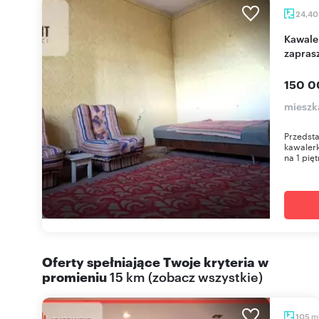
24,4
Kawalerka bez czynszu z piecem kaflowym
zapras
150 0
mieszk
Przedst
kawalerk
na 1 pięt
Oferty spełniające Twoje kryteria w
promieniu
15 km
(
zobacz wszystkie
)
m
105