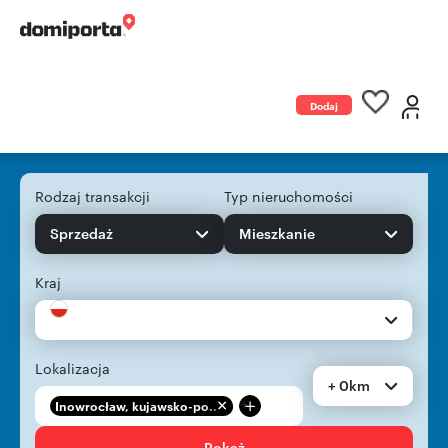
Dodaj
ogłoszenie
Rodzaj transakcji
Typ nieruchomości
Sprzedaż
Mieszkanie
Kraj
Lokalizacja
+ 0km
+
Inowrocław, kujawsko-po...
Pokaż