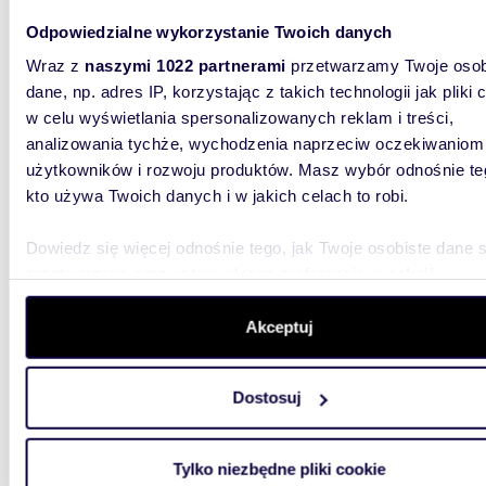
Odpowiedzialne wykorzystanie Twoich danych
165 0
Wraz z
naszymi 1022 partnerami
przetwarzamy Twoje osob
mieszk
dane, np. adres IP, korzystając z takich technologii jak pliki 
Przedst
w celu wyświetlania spersonalizowanych reklam i treści,
usytuow
analizowania tychże, wychodzenia naprzeciw oczekiwaniom
powierzc
użytkowników i rozwoju produktów. Masz wybór odnośnie te
kto używa Twoich danych i w jakich celach to robi.
Dowiedz się więcej odnośnie tego, jak Twoje osobiste dane 
przetwarzane oraz ustaw własne preferencje w
sekcji
szczegółów
. W Deklaracji plików cookie możesz zmienić lu
Oferty spełniające Twoje kryteria w
promieniu
50 km
(
zobacz wszystkie
)
wycofać swoją zgodę w dowolnej chwili.
Akceptuj
Wykorzystujemy pliki cookie do spersonalizowania treści i r
113,77
WYRÓŻNIONE
Dostosuj
aby oferować funkcje społecznościowe i analizować ruch w 
miesz
witrynie. Informacje o tym, jak korzystasz z naszej witryny,
udostępniamy partnerom społecznościowym, reklamowym i
Tylko niezbędne pliki cookie
775 0
analitycznym. Partnerzy mogą połączyć te informacje z inn