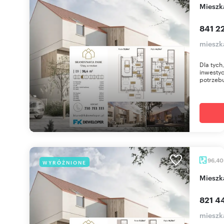
miesz
841 22
mieszk
Dla tych
inwestyc
potrzebu
96,4
WYRÓŻNIONE
miesz
821 44
mieszk