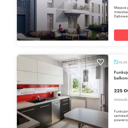
Miejsce 
mieszkań
Dębowe 
42,82
Funkcjonalne 2-pokojowe mieszkanie z
balkon
225 0
mieszk
Funkcjon
zamieszk
powierzc