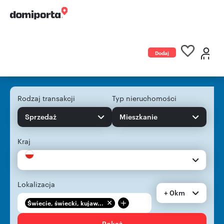
Dodaj
ogłoszenie
Rodzaj transakcji
Typ nieruchomości
Sprzedaż
Mieszkanie
Kraj
Lokalizacja
+ 0km
+
Świecie, świecki, kujaw...
Pokaż