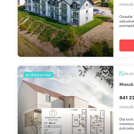
mieszk
Osiedle 
zabudow
pomiędzy
96,4
WYRÓŻNIONE
miesz
841 22
mieszk
Dla tych
inwestyc
potrzebu