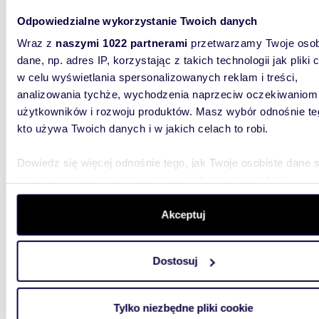
mieszk
Odpowiedzialne wykorzystanie Twoich danych
380 0
Wraz z
naszymi 1022 partnerami
przetwarzamy Twoje osob
dane, np. adres IP, korzystając z takich technologii jak pliki 
mieszk
w celu wyświetlania spersonalizowanych reklam i treści,
analizowania tychże, wychodzenia naprzeciw oczekiwaniom
Słoneczn
ogrodem 
użytkowników i rozwoju produktów. Masz wybór odnośnie te
własnego
kto używa Twoich danych i w jakich celach to robi.
Dowiedz się więcej odnośnie tego, jak Twoje osobiste dane 
przetwarzane oraz ustaw własne preferencje w
sekcji
szczegółów
. W Deklaracji plików cookie możesz zmienić lu
wycofać swoją zgodę w dowolnej chwili.
Akceptuj
m
49
2
Wykorzystujemy pliki cookie do spersonalizowania treści i r
Ustawne 2-pokojowe mieszkanie z ogrodem i
Dostosuj
aby oferować funkcje społecznościowe i analizować ruch w 
pomies
witrynie. Informacje o tym, jak korzystasz z naszej witryny,
udostępniamy partnerom społecznościowym, reklamowym i
229 0
Tylko niezbędne pliki cookie
analitycznym. Partnerzy mogą połączyć te informacje z inn