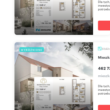
Dla tych
inwestyc
potrzebu
51,63
WYRÓŻNIONE
miesz
462 7
mieszk
Dla tych
inwestyc
potrzebu