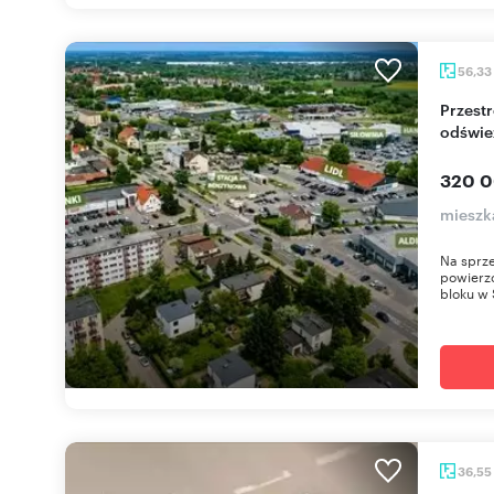
56,33
Przestronne 3-pokojowe mieszkanie z
odświe
320 0
mieszk
Na sprze
powierzc
bloku w 
36,55