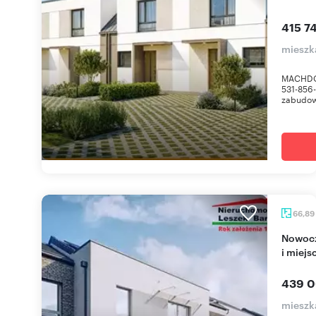
415 74
mieszk
MACHDO
531-856
zabudowi
66,89
Nowoczesne 3-pokojowe mieszkanie z balkonem
i miej
439 0
mieszk