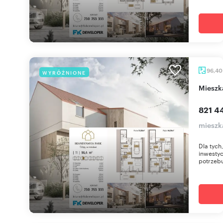
96,4
WYRÓŻNIONE
miesz
821 44
mieszk
Dla tych
inwestyc
potrzebu