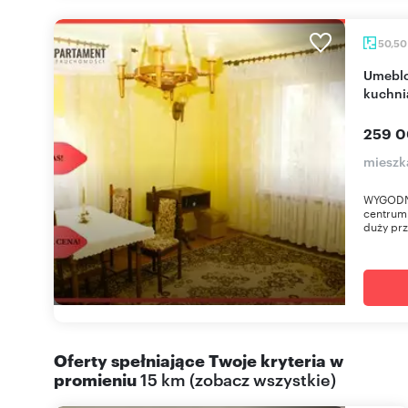
50,5
Umeblowane 2 pokoje z balkonem i dużą
kuchni
259 0
mieszk
WYGODNE
centrum
duży prz
Oferty spełniające Twoje kryteria w
promieniu
15 km
(
zobacz wszystkie
)