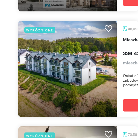
48,09
WYRÓŻNIONE
miesz
336 4
mieszk
Osiedle 
zabudow
pomiędzy
70,58
WYRÓŻNIONE