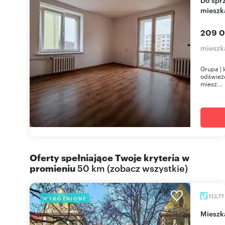
mieszk
209 0
mieszk
Grupa | 
odświeżo
miesz...
Oferty spełniające Twoje kryteria w
promieniu
50 km
(
zobacz wszystkie
)
113,77
WYRÓŻNIONE
miesz