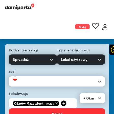
Dodaj
ogłoszenie
Rodzaj transakcji
Typ nieruchomości
Sprzedaż
Lokal użytkowy
Kraj
Lokalizacja
+ 0km
+
Ożarów Mazowiecki, mazo...
Pokaż