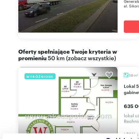
Generała
al. Sikor
Oferty spełniające Twoje kryteria w
promieniu
50 km
(
zobacz wszystkie
)
m
58
WYRÓŻNIONE
2
Lokal 58 m² na Pradze-Południe, idealny na
gabine
635 0
lokal 
Rechni
LOKAL : 
kosmetyc