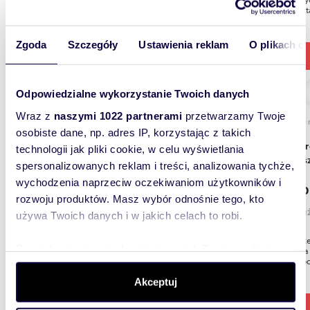
rehabilit
Zgoda
Szczegóły
Ustawienia reklam
O plikach c
Odpowiedzialne wykorzystanie Twoich danych
Wraz z
naszymi 1022 partnerami
przetwarzamy Twoje
1200
osobiste dane, np. adres IP, korzystając z takich
Przestronny lokal 1200 m² z biurami i magazynem
technologii jak pliki cookie, w celu wyświetlania
zapras
spersonalizowanych reklam i treści, analizowania tychże,
wychodzenia naprzeciw oczekiwaniom użytkowników i
2 500
rozwoju produktów. Masz wybór odnośnie tego, kto
lokal u
używa Twoich danych i w jakich celach to robi.
Na sprz
Dowiedz się więcej odnośnie tego, jak Twoje osobiste
biurowa 
wojewód
dane są przetwarzane oraz ustaw własne preferencje w
sekcji szczegółów
. W Deklaracji plików cookie możesz
Akceptuj
zmienić lub wycofać swoją zgodę w dowolnej chwili.