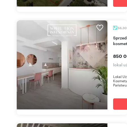
56,3
Sprzedam gotowy lokal 56 m² pod salon
kosmet
850 0
lokal 
Lokal Uż
Kosmety
Państwu 