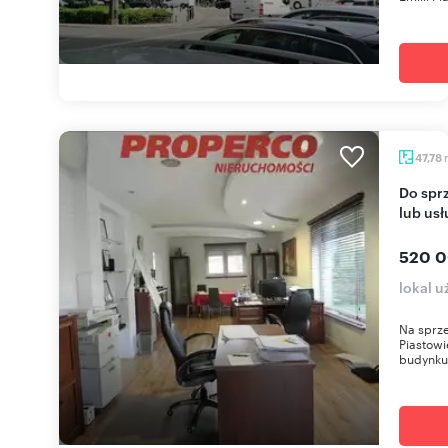
47,78
Do sprzedania funkcjonalny lokal 48 m² na biuro
lub usł
520 0
lokal 
Na sprze
Piastowi
budynku 