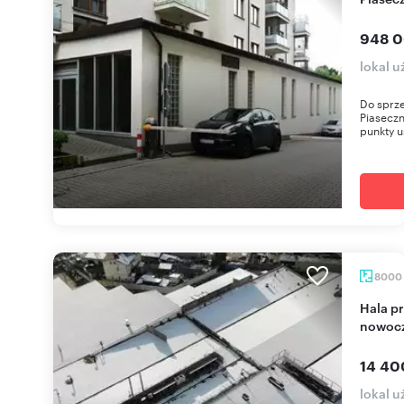
948 0
lokal 
Do sprze
Piaseczn
punkty u
8000
Hala produkcyjno-magazynowa 8 000 m² z
nowoc
14 40
lokal 