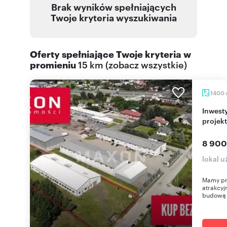
Brak wyników spełniających
Twoje kryteria wyszukiwania
Oferty spełniające Twoje kryteria w
promieniu
15 km
(
zobacz wszystkie
)
1400
Inwestycyjny magazyn 1400 m2 z pozwoleniem i
projek
8 900
lokal u
Mamy pr
atrakcyj
budową 