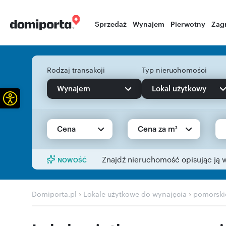
Sprzedaż
Wynajem
Pierwotny
Zag
Rodzaj transakcji
Typ nieruchomości
Wynajem
Lokal użytkowy
Otwórz pasek narzędzi
Cena
Cena za m²
Znajdź nieruchomość opisując ją 
NOWOŚĆ
›
›
Domiporta.pl
Lokale użytkowe do wynajęcia
pomorski