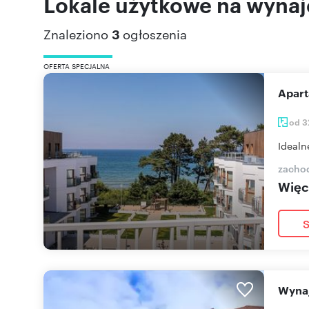
Lokale użytkowe na wyna
Znaleziono
3
ogłoszenia
OFERTA SPECJALNA
Apa
od 3
Idealn
zacho
Więce
S
Wyn