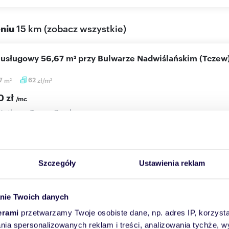
eniu
15 km
(
zobacz wszystkie
)
l usługowy 56,67 m² przy Bulwarze Nadwiślańskim (Tczew
67
m
62
zł/m
2
2
0 zł
/mc
użytkowy Tczew, Zamkowa
m Nieruchomości ma przyjemność zaprezentować lokal usługowy 
. Zam...
Szczegóły
Ustawienia reklam
Więcej
Skontaktuj się
nie Twoich danych
erami
przetwarzamy Twoje osobiste dane, np. adres IP, korzystaj
lania spersonalizowanych reklam i treści, analizowania tychże,
l użytkowy 107 m² przy Bulwarze nad Wisłą - polecam!