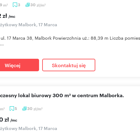
39
m
3
30
zł/m
2
2
 zł
/mc
użytkowy Malbork, 17 Marca
 ul. 17 Marca 38, Malbork Powierzchnia uż.: 88,39 m Liczba pomie
..
Więcej
Skontaktuj się
oczesny lokal biurowy 300 m² w centrum Malborka.
m
5
30
zł/m
2
2
0 zł
/mc
użytkowy Malbork, 17 Marca