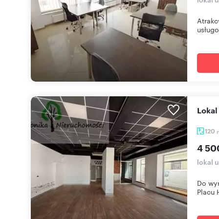
Atrakc
usługo
Loka
120
4 50
lokal 
Do wyn
Placu H