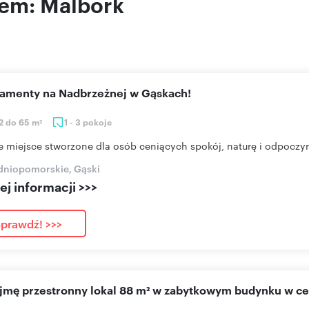
jem: Malbork
rtamenty na Nadbrzeżnej w Gąskach!
2 do 65 m
1 - 3 pokoje
2
e miejsce stworzone dla osób ceniących spokój, naturę i odpoczyn
dniopomorskie, Gąski
j informacji >>>
prawdź! >>>
ajmę przestronny lokal 88 m² w zabytkowym budynku w c