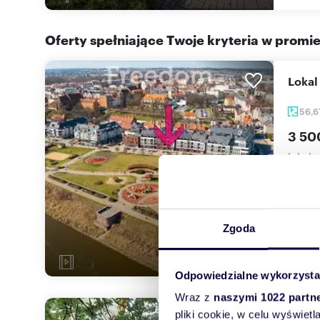
Oferty spełniające Twoje kryteria w promi
Loka
56,
3 50
lokal 
Freedo
przy ul
Zgoda
Odpowiedzialne wykorzysta
Wraz z
naszymi 1022 partn
pliki cookie, w celu wyświet
Loka