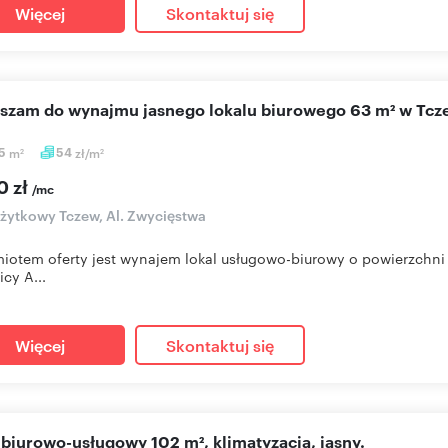
Więcej
Skontaktuj się
aszam do wynajmu jasnego lokalu biurowego 63 m² w Tcz
25
m
54
zł/m
2
2
0 zł
/mc
użytkowy Tczew, Al. Zwycięstwa
iotem oferty jest wynajem lokal usługowo-biurowy o powierzchn
icy A...
Więcej
Skontaktuj się
l biurowo-usługowy 102 m², klimatyzacja, jasny.