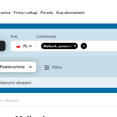
ranica
Firmy i usługi
Porady
Kup abonament
Kraj
Lokalizacja
+
PL
Malbork, pomorskie
Powierzchnia
Filtry
własnymi słowami
›
e
Malbork