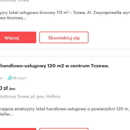
yjny lokal usługowo-biurowy 115 m² – Tczew, Al. ZwycięstwaNa w
wo-biurowy...
Więcej
Skontaktuj się
l handlowo-usługowy 120 m2 w centrum Tczewa.
m
38
zł/m
2
2
0 zł
/mc
użytkowy Tczew, pl. gen. Hallera
ajęcia atrakcyjny lokal handlowo-usługowy o powierzchni 120 m,
aller...