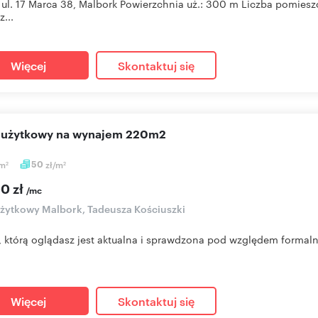
 ul. 17 Marca 38, Malbork Powierzchnia uż.: 300 m Liczba pomieszc
...
Więcej
Skontaktuj się
l użytkowy na wynajem 220m2
m
50
zł/m
2
2
00 zł
/mc
użytkowy Malbork, Tadeusza Kościuszki
, którą oglądasz jest aktualna i sprawdzona pod względem formalno
Więcej
Skontaktuj się