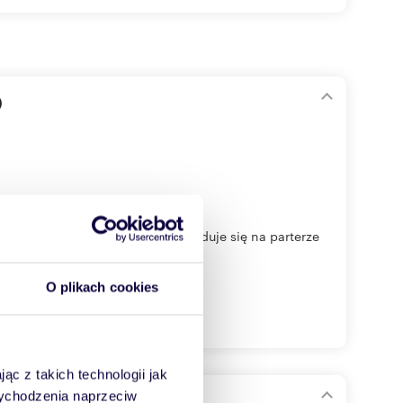
)
na wynajem. Nieruchomość znajduje się na parterze
O plikach cookies
ąc z takich technologii jak
 wychodzenia naprzeciw