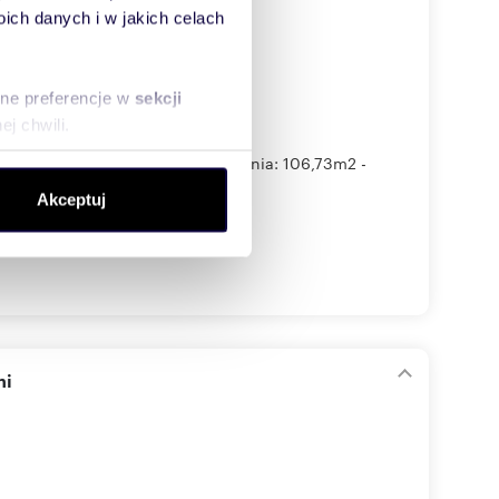
ch danych i w jakich celach
sne preferencje w
sekcji
j chwili.
zewie. Nieruchomość: - powierzchnia: 106,73m2 -
ołecznościowe i analizować
Akceptuj
artnerom społecznościowym,
anymi od Ciebie lub
mi