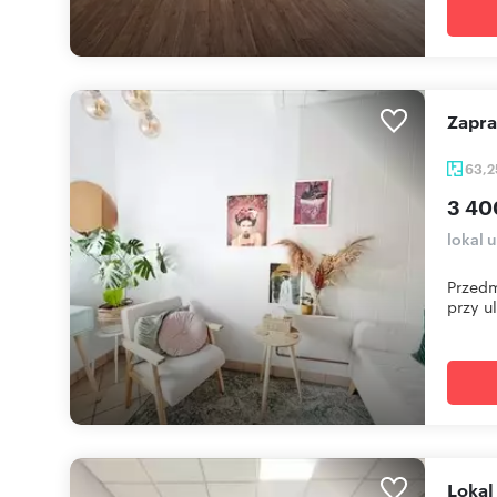
Zapr
63,
3 40
lokal 
Przedm
przy ul
Loka