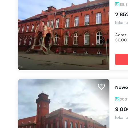
88,
2 652
lokal 
Adres:
30,00 .
Now
300
9 00
lokal 