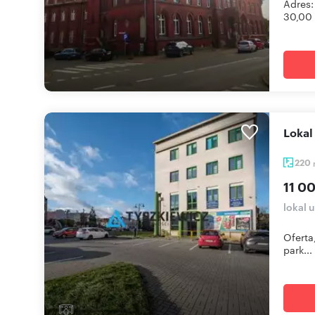
Adres:
30,00 z
loka
220
11 0
lokal 
Oferta
park...