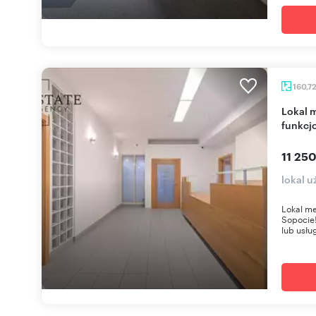
160,7
Lokal medyczny 160m² w Sopocie - prestiż i
funkcj
11 250
lokal u
Lokal m
Sopocie
lub usłu