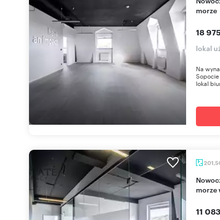
Nowoczesny biurowiec z tarasem i widokiem na
morze
18 975
lokal 
Na wyna
Sopocie 
lokal bi
201,
Nowoczesny biurowiec z tarasem - widok na
morze 
11 083