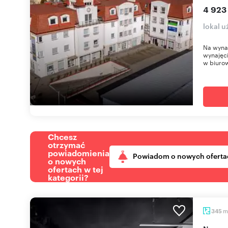
4 923
lokal u
Na wyna
wynajęci
w biurow
Chcesz
otrzymać
powiadomienia
Powiadom o nowych oferta
o nowych
ofertach w tej
kategorii?
m
345