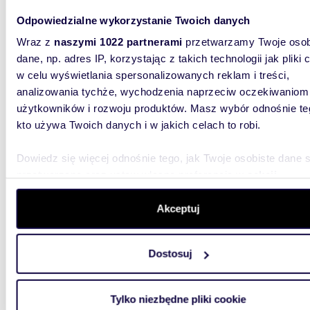
Odpowiedzialne wykorzystanie Twoich danych
Wraz z
naszymi 1022 partnerami
przetwarzamy Twoje osob
33,3
dane, np. adres IP, korzystając z takich technologii jak pliki 
Nowoc
w celu wyświetlania spersonalizowanych reklam i treści,
analizowania tychże, wychodzenia naprzeciw oczekiwaniom
2 131 
użytkowników i rozwoju produktów. Masz wybór odnośnie te
kto używa Twoich danych i w jakich celach to robi.
lokal u
Jasne bi
Dowiedz się więcej odnośnie tego, jak Twoje osobiste dane 
SKMOferu
przetwarzane oraz ustaw własne preferencje w
sekcji
powierzc
szczegółów
. W Deklaracji plików cookie możesz zmienić lu
wycofać swoją zgodę w dowolnej chwili.
Akceptuj
Wykorzystujemy pliki cookie do spersonalizowania treści i r
Dostosuj
aby oferować funkcje społecznościowe i analizować ruch w 
witrynie. Informacje o tym, jak korzystasz z naszej witryny,
31,90
udostępniamy partnerom społecznościowym, reklamowym i
Tylko niezbędne pliki cookie
analitycznym. Partnerzy mogą połączyć te informacje z inn