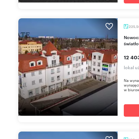
225,
Nowoczesny biurowiec 225 m² z klimatyzacją i
światł
12 40
lokal u
Na wyna
wynajęci
w biurow