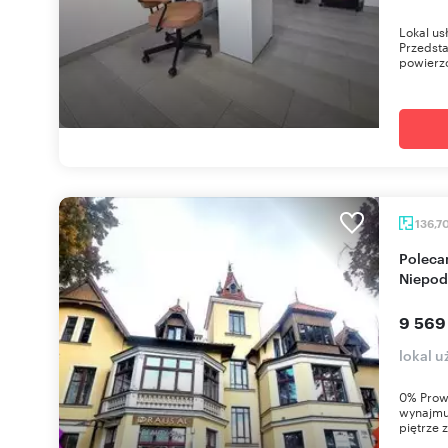
Lokal us
Przedst
powierzc
136,7
Polecam biuro 137m2 z widokiem na Aleję
Niepod
9 569
lokal 
0% Prow
wynajmu 
piętrze z