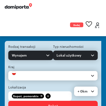
Dodaj
ogłoszenie
Rodzaj transakcji
Typ nieruchomości
Wynajem
Lokal użytkowy
Kraj
Lokalizacja
+ 0km
+
Sopot, pomorskie
Pokaż