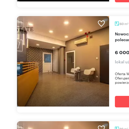
m
60
2
Nowoczesny lokal biurowy 60 m² w Sopocie
polec
6 000
lokal u
Oferta W
Oferuje
powierzc
m
92
2