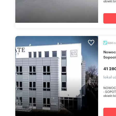
obiekt b
m
688
Nowoczesny biurowo-usługowy obiekt w
Sopoci
41 28
lokal 
NOWOCZ
- SOPOT
obiekt b