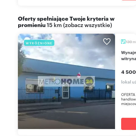
Oferty spełniające Twoje kryteria w
promieniu
15 km
(
zobacz wszystkie
)
m
130
WYRÓŻNIONE
Wynajmę lokal handlowo-usługowy 130 m² z
witryn
4 500
lokal 
OFERTA 
handlowo
miejscow