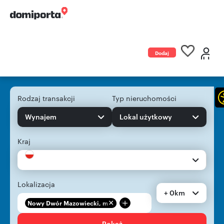
Dodaj
ogłoszenie
Rodzaj transakcji
Typ nieruchomości
Wynajem
Lokal użytkowy
Kraj
Lokalizacja
+ 0km
+
Nowy Dwór Mazowiecki, m...
Pokaż