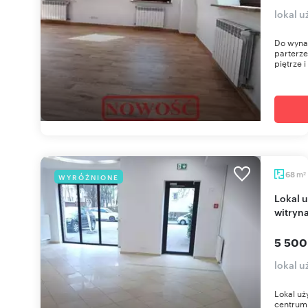
lokal 
Do wyna
parterze
piętrze i
m
68
WYRÓŻNIONE
2
Lokal użytkowy 68 m2 w centrum Legionowa,
witryn
5 500
lokal 
Lokal uż
centrum 