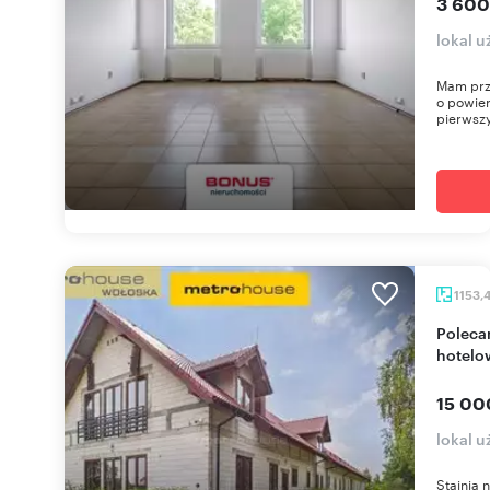
3 600
lokal 
Mam prz
o powier
pierwszy
1153,
Polecam dużą stajnię 1153 m² z zapleczem
hotel
15 00
lokal 
Stajnia 