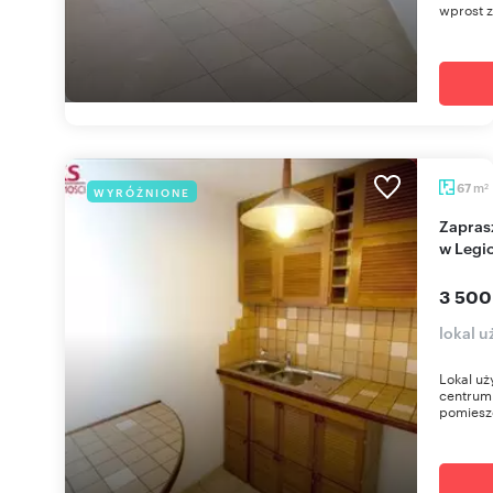
wprost z
m
67
WYRÓŻNIONE
2
Zapraszam do wynajmu 67m² biura z parkingiem
w Legi
3 500
lokal 
Lokal uż
centrum
pomieszc