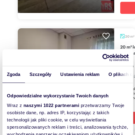
m
20
2
20 m² lokal na biuro w Chotomowie, jasne i
wyposa
1 800
Zgoda
Szczegóły
Ustawienia reklam
O plikach c
lokal 
20m2 lok
się na 
Odpowiedzialne wykorzystanie Twoich danych
przy ron
Wraz z
naszymi 1022 partnerami
przetwarzamy Twoje
osobiste dane, np. adres IP, korzystając z takich
technologii jak pliki cookie, w celu wyświetlania
spersonalizowanych reklam i treści, analizowania tychże,
wychodzenia naprzeciw oczekiwaniom użytkowników i