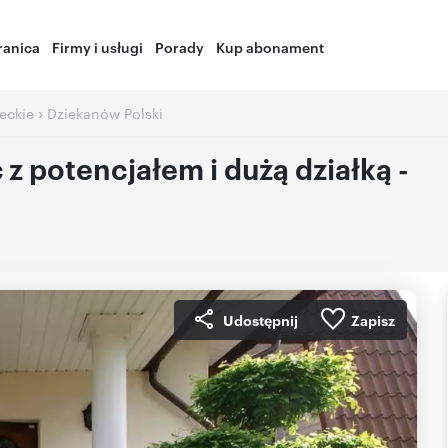
ranica
Firmy i usługi
Porady
Kup abonament
›
eckie
Dziekanów Polski
 potencjałem i dużą działką -
Udostępnij
Zapisz