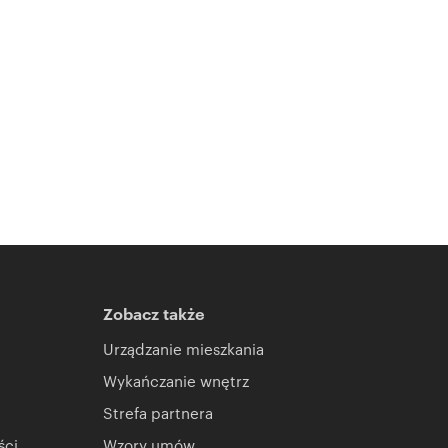
Zobacz także
Urządzanie mieszkania
Wykańczanie wnętrz
Strefa partnera
ści
Wzory umów