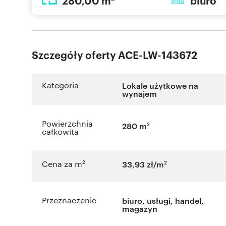
280,00 m
biuro
Szczegóły oferty ACE-LW-143672
Kategoria
Lokale użytkowe na
wynajem
Powierzchnia
2
280 m
całkowita
2
2
Cena za m
33,93 zł/m
Przeznaczenie
biuro
,
usługi
,
handel
,
magazyn