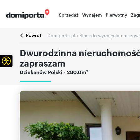
Sprzedaż
Wynajem
Pierwotny
Zag
Powrót
›
›
Domiporta.pl
Biura do wynajęcia
mazowi
Dwurodzinna nieruchomość z
Otwórz pasek narzędzi
zapraszam
2
Dziekanów Polski
- 280,0m