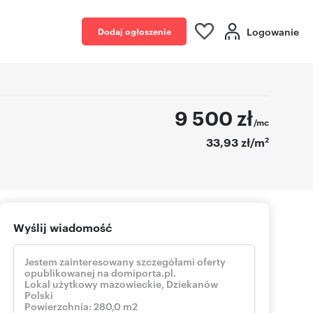
Logowanie
Dodaj ogłoszenie
9 500
zł
/mc
2
33,93 zł/m
Wyślij wiadomość