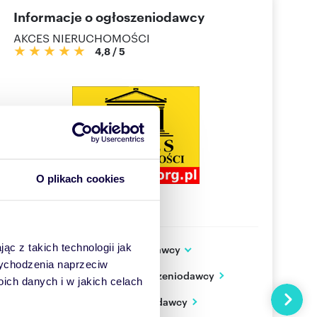
Informacje o ogłoszeniodawcy
AKCES NIERUCHOMOŚCI
4,8
/
5
O plikach cookies
ąc z takich technologii jak
Dodatkowe dane ogłoszeniodawcy
ul. Marszałkowska 83/76
 wychodzenia naprzeciw
Zobacz wszystkie oferty ogłoszeniodawcy
Warszawa
ch danych i w jakich celach
mazowieckie
Następn
PL
Zobacz wizytówkę ogłoszeniodawcy