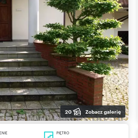
20
Zobacz galerię
ENIE
PIĘTRO