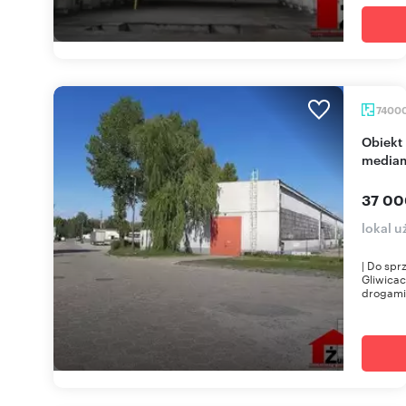
7400
Obiekt produkcyjno-usługowy 7,4 ha z halami i
media
37 00
lokal u
| Do spr
Gliwicac
drogami 