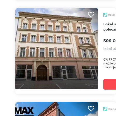
79,50
Lokal usługowy 79,5 m² w centrum Gliwic -
poleca
599 0
lokal 
0% PROWI
możliwoś
znajdują
1826,