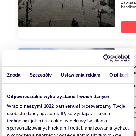
Zabrza p
handlow
50,9
Na sprzedaż atrakcyjny lokal usługowy z dużymi
witryn
Zgoda
Szczegóły
Ustawienia reklam
O plikach c
359 0
lokal 
Odpowiedzialne wykorzystanie Twoich danych
Wraz z
naszymi 1022 partnerami
przetwarzamy Twoje
0% PROWI
atrakcyj
osobiste dane, np. adres IP, korzystając z takich
Dworcow
technologii jak pliki cookie, w celu wyświetlania
spersonalizowanych reklam i treści, analizowania tychże,
wychodzenia naprzeciw oczekiwaniom użytkowników i