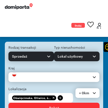
Dodaj
ogłoszenie
Rodzaj transakcji
Typ nieruchomości
Sprzedaż
Lokal użytkowy
Kraj
Lokalizacja
+ 0km
+
Oświęcimska, Gliwice, ś...
Pokaż