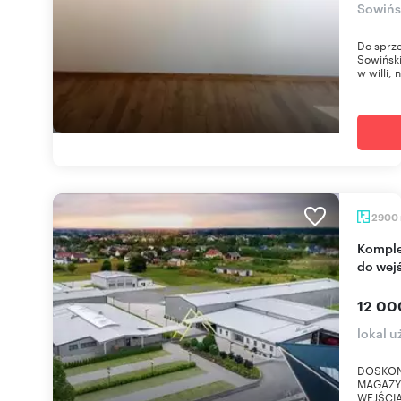
Sowińs
Do sprze
Sowiński
w willi, n
2900
Kompleks biurowo-magazynowy klasy A, gotowy
do wej
12 00
lokal u
DOSKON
MAGAZY
WEJŚCIA!