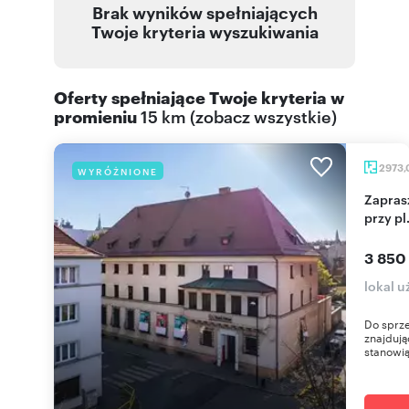
Brak wyników spełniających
Twoje kryteria wyszukiwania
Oferty spełniające Twoje kryteria w
promieniu
15 km
(
zobacz wszystkie
)
2973,
WYRÓŻNIONE
Zapraszam do zakupu lokalu 2973 m² w Zabrzu
przy p
3 850
lokal u
Do sprz
znajdują
stanowią