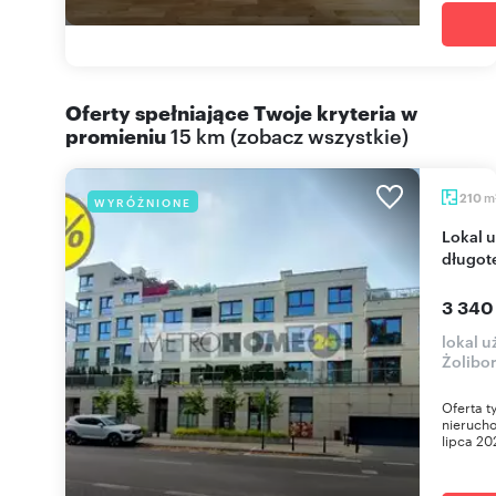
Oferty spełniające Twoje kryteria w
promieniu
15 km
(
zobacz wszystkie
)
m
210
WYRÓŻNIONE
Lokal użytkowy z ogródkiem - najem
długot
3 340
lokal 
Żolibor
Oferta t
nieruch
lipca 20