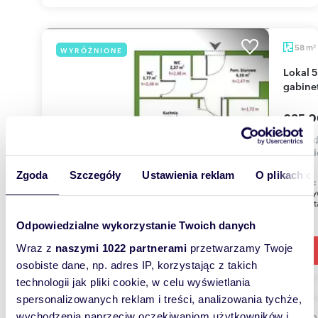
m
58
WYRÓŻNIONE
2
Lokal 58 m² na Pradze-Południe, idealny na
gabine
635 0
lokal 
Rechni
Zgoda
Szczegóły
Ustawienia reklam
O plikach c
LOKAL : 
kosmetyc
rehabilit
Odpowiedzialne wykorzystanie Twoich danych
Wraz z
naszymi 1022 partnerami
przetwarzamy Twoje
osobiste dane, np. adres IP, korzystając z takich
technologii jak pliki cookie, w celu wyświetlania
spersonalizowanych reklam i treści, analizowania tychże,
wychodzenia naprzeciw oczekiwaniom użytkowników i
68,2