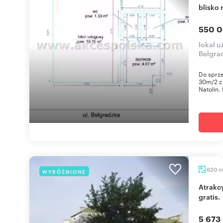
blisko 
550 0
lokal 
Belgra
Do sprze
30m/2 z
Natolin.
620
WYRÓŻNIONE
Atrakcyjny lokal biurowy 620 m2 z parkingiem
gratis.
5 673