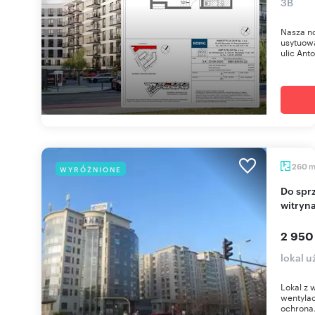
3B
Nasza n
usytuow
ulic Anto
260
WYRÓŻNIONE
Do sprzedania przestronny lokal 260 m² z
witryn
2 950
lokal 
Lokal z 
wentylac
ochrona.