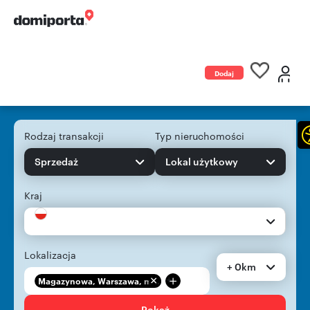
Dodaj
ogłoszenie
Rodzaj transakcji
Typ nieruchomości
Sprzedaż
Lokal użytkowy
Kraj
Lokalizacja
+ 0km
+
Magazynowa, Warszawa, m...
Pokaż