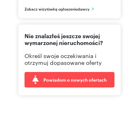
mazowieckie
PL
Zobacz wizytówkę ogłoszeniodawcy
505 06
Pokaż telefon
Nie znalazłeś jeszcze swojej
wymarzonej nieruchomości?
Określ swoje oczekiwania i
otrzymuj dopasowane oferty
Powiadom o nowych ofertach