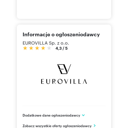
Informacje o ogłoszeniodawcy
EUROVILLA Sp. z o.o.
4,3
/
5
Dodatkowe dane ogłoszeniodawcy
ul.Sarmacka 16 lok.U140
Zobacz wszystkie oferty ogłoszeniodawcy
Warszawa, Wilanów