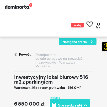
Dodaj
ogłoszenie
Następna oferta
Powrót
›
Domiporta.pl
›
Lokale usługowe na sprzedaż
›
›
mazowieckie
Warszawa
Mokotów
Inwestycyjny lokal biurowy 516
m2 z parkingiem
Warszawa
,
Mokotów
,
puławska
- 516,0m
2
Reklama
6 550 000
zł
Sprawdź ratę >>