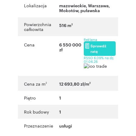
Lokalizacja
mazowieckie
,
Warszawa
,
Mokotów
,
puławska
Powierzchnia
516 m
2
całkowita
Reklama
Cena
6 550 000
Sprawdź
zł
ratę
RSSO 6,09% na dz.
01.06.26
Cena za m
12 693,80 zł/m
2
2
Piętro
1
Rok budowy
1
Przeznaczenie
usługi