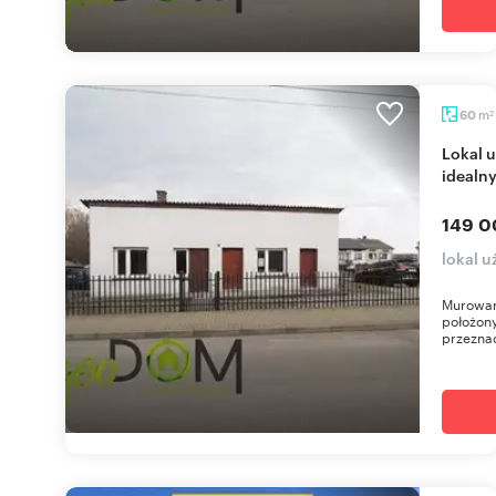
m
60
2
Lokal użytkowy 60 m2 w centrum Wojsławic,
idealny
149 0
lokal 
Murowan
położony
przeznac