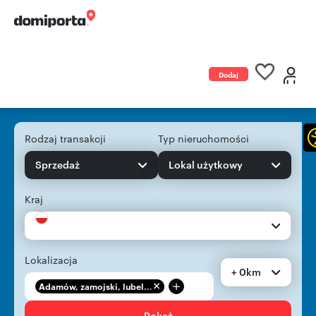
Dodaj
ogłoszenie
Rodzaj transakcji
Typ nieruchomości
Sprzedaż
Lokal użytkowy
Kraj
Lokalizacja
+ 0km
+
Adamów, zamojski, lubel...
Pokaż