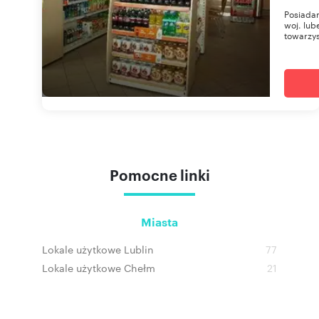
Posiadam
woj. lub
towarzys
Pomocne linki
Miasta
Lokale użytkowe Lublin
77
Lokale użytkowe Chełm
21