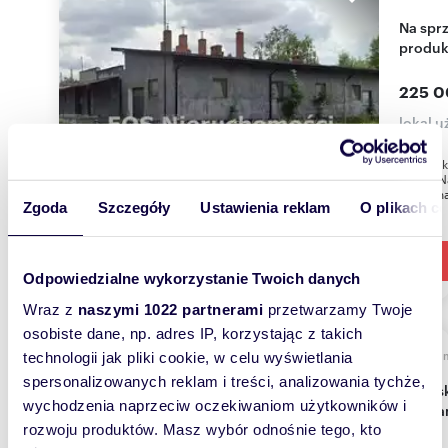
Na sprzedaż przestronny obiekt usługowo-
produk
225 0
lokal 
Budynek 
000 zł 
położona
Zgoda
Szczegóły
Ustawienia reklam
O plikach c
Odpowiedzialne wykorzystanie Twoich danych
Wraz z
naszymi 1022 partnerami
przetwarzamy Twoje
osobiste dane, np. adres IP, korzystając z takich
5818
technologii jak pliki cookie, w celu wyświetlania
spersonalizowanych reklam i treści, analizowania tychże,
Siedlisko z domem 80 m² i zabudowaniami -
wychodzenia naprzeciw oczekiwaniom użytkowników i
poleca
rozwoju produktów. Masz wybór odnośnie tego, kto