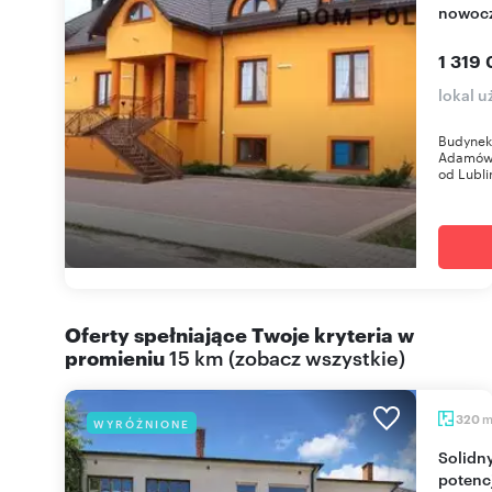
nowocz
1 319 
lokal 
Budynek
Adamów 
od Lubli
Oferty spełniające Twoje kryteria w
promieniu
15 km
(
zobacz wszystkie
)
320
WYRÓŻNIONE
Solidny lokal 320 m² na Karolówce z dużym
potenc