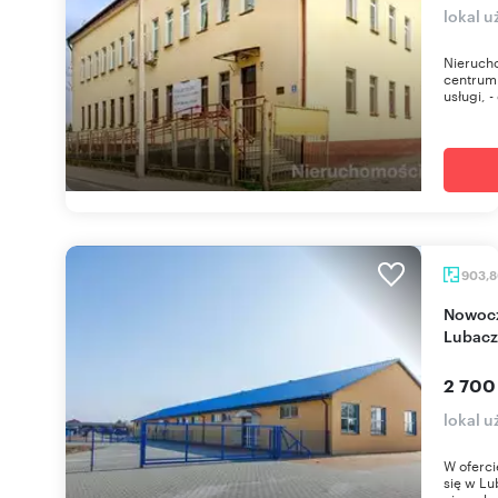
lokal u
Nieruch
centrum 
usługi, 
903,
Nowoczesny obiekt magazynowo-usługowy w
Lubacz
2 700
lokal 
W oferci
się w L