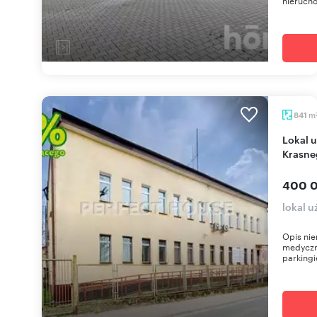
nierucho
m
841
Lokal użytkowy 841 m² z parkingiem w centrum
Krasne
400 0
lokal 
Opis ni
medyczn
parkingi