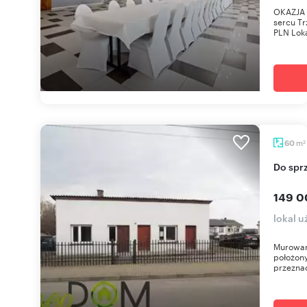
OKAZJA 
sercu Tr
PLN Loka
m
60
2
Do sp
149 0
lokal 
Murowan
położony
przeznac