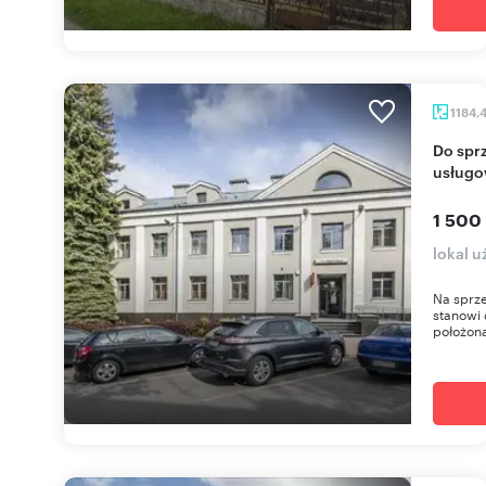
1184,
Do sprzedania atrakcyjny lokal biurowo-
usługo
1 500
lokal 
Na sprze
stanowi 
położona