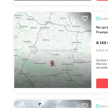
2531
Na sprzedaż przedsiębiorstwo z infrastrukturą we
Framp
8 145 
lokal 
Syndyk 
Warzyw 
sprzeda 
390