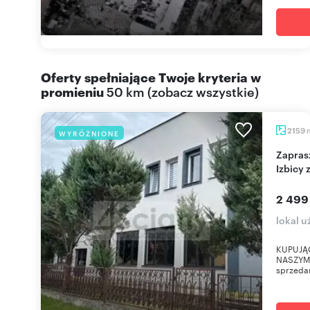
Oferty spełniające Twoje kryteria w
promieniu
50 km
(
zobacz wszystkie
)
2159
WYRÓŻNIONE
Zapraszam do obejrzenia obiektu 1356 m² w
Izbicy 
2 499
lokal u
KUPUJĄC
NASZYM B
sprzedan