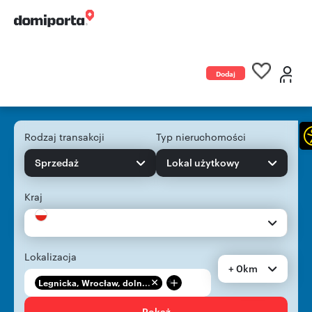
Dodaj
ogłoszenie
Rodzaj transakcji
Typ nieruchomości
Sprzedaż
Lokal użytkowy
Kraj
Lokalizacja
+ 0km
+
Legnicka, Wrocław, doln...
Pokaż