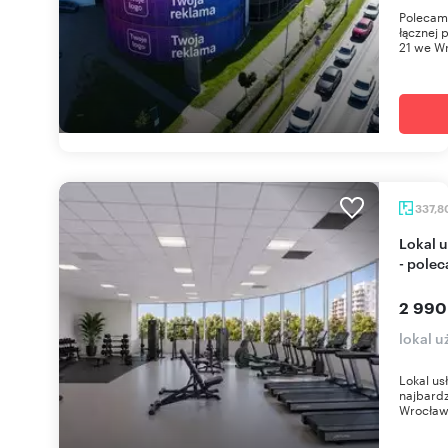
Polecam 
łącznej 
21 we Wr
337,8
Lokal usługowy 338 m² z panoramiczną elewacją
- pole
2 990
lokal 
Lokal us
najbardz
Wrocław