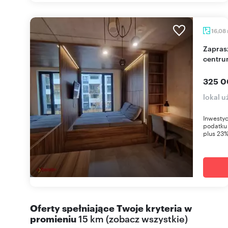
16,08
Zapraszam do inwestycji: gotowy apartament w
centru
325 0
lokal 
Inwestyc
podatku
plus 23%
Oferty spełniające Twoje kryteria w
promieniu
15 km
(
zobacz wszystkie
)