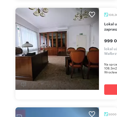
108,
Lokal użytkowy 108m² z parkingiem i klimatem
zapras
999 0
lokal u
Wałbrz
Na sprze
108.3m2
Wrocławi
5000