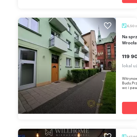
6,50
Na sprzedaż przestronny lokal 6,5 m² w
Wrocła
119 90
lokal u
Witrynow
Budy.Prz
wc i paw
147,8