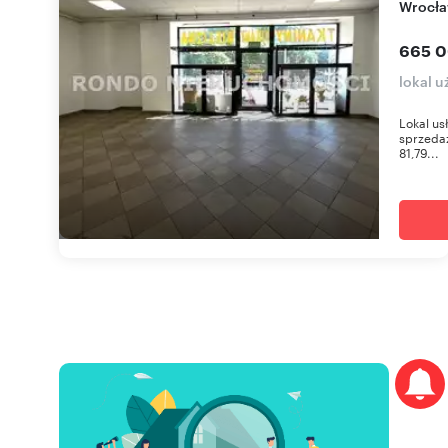
Wrocł
665 0
lokal u
Lokal us
sprzedaż
81,79...