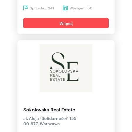
Sprzedaż:
Wynajem:
241
50
Więcej
Sokolovska Real Estate
al. Aleja "Solidarności" 155
00-877, Warszawa