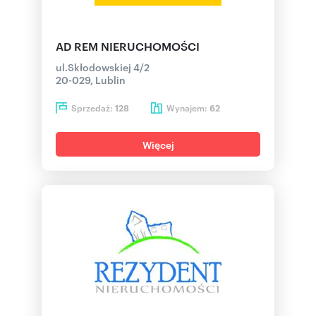
AD REM NIERUCHOMOŚCI
ul.Skłodowskiej 4/2
20-029, Lublin
Sprzedaż:
Wynajem:
128
62
Więcej