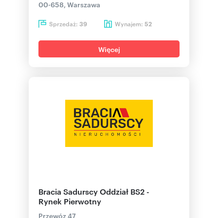
00-658, Warszawa
Sprzedaż:
Wynajem:
39
52
Więcej
Bracia Sadurscy Oddział BS2 -
Rynek Pierwotny
Przewóz 47