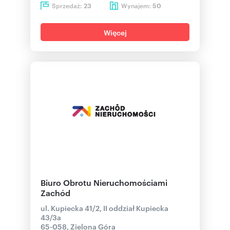
Sprzedaż:
Wynajem:
23
50
Więcej
Biuro Obrotu Nieruchomościami
Zachód
ul. Kupiecka 41/2, II oddział Kupiecka
43/3a
65-058, Zielona Góra