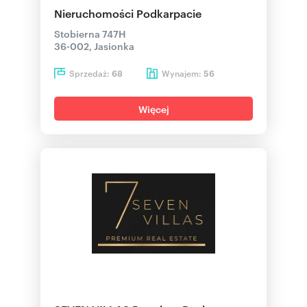
Nieruchomości Podkarpacie
Stobierna 747H
36-002, Jasionka
Sprzedaż:
Wynajem:
68
56
Więcej