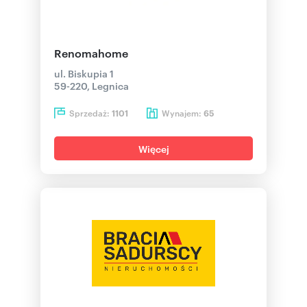
Renomahome
ul. Biskupia 1
59-220, Legnica
Sprzedaż:
Wynajem:
1101
65
Więcej