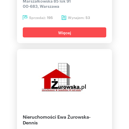
Marszałkowska 85 lok 91
00-683, Warszawa
Sprzedaż:
Wynajem:
195
53
Więcej
Nieruchomości Ewa Żurowska-
Dennis