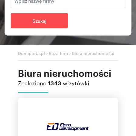
Szukaj
›
›
Domiporta.pl
Baza firm
Biura nieruchomości
Biura nieruchomości
Znaleziono
1343
wizytówki