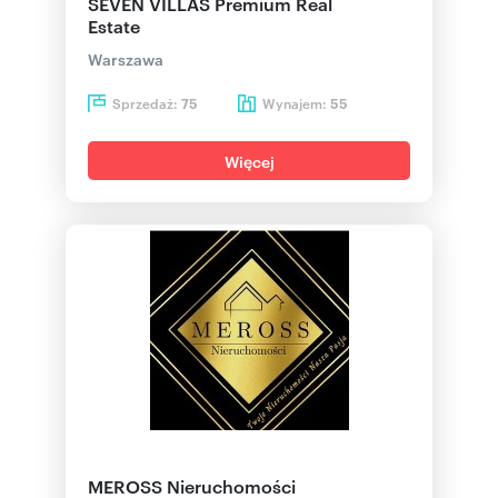
SEVEN VILLAS Premium Real
Estate
Warszawa
Sprzedaż:
Wynajem:
75
55
Więcej
MEROSS Nieruchomości