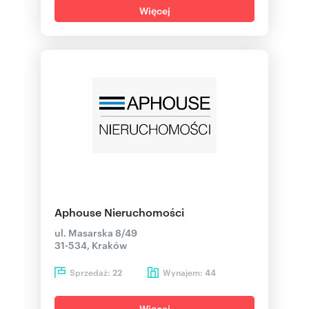
Więcej
Aphouse Nieruchomości
ul. Masarska 8/49
31-534, Kraków
Sprzedaż:
Wynajem:
22
44
Więcej