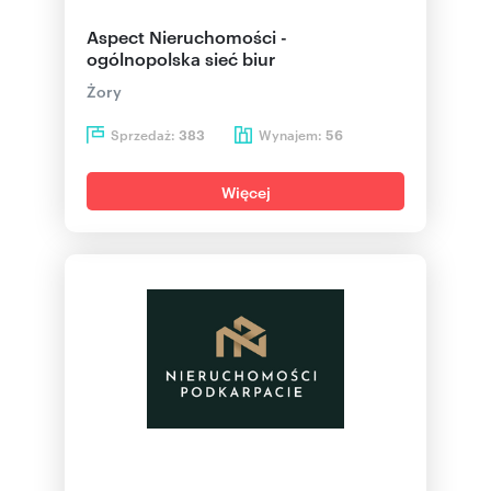
Aspect Nieruchomości -
ogólnopolska sieć biur
Żory
Sprzedaż:
Wynajem:
383
56
Więcej