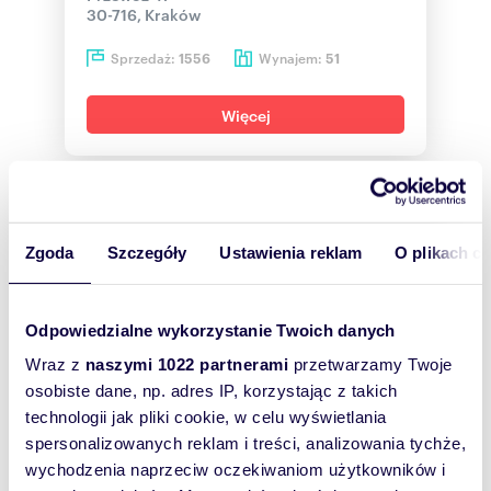
30-716, Kraków
Sprzedaż:
Wynajem:
1556
51
Więcej
Zgoda
Szczegóły
Ustawienia reklam
O plikach c
Odpowiedzialne wykorzystanie Twoich danych
Wraz z
naszymi 1022 partnerami
przetwarzamy Twoje
osobiste dane, np. adres IP, korzystając z takich
technologii jak pliki cookie, w celu wyświetlania
AKCES NIERUCHOMOŚCI
spersonalizowanych reklam i treści, analizowania tychże,
Aleja Komisji Edukacji Narodowej 96
wychodzenia naprzeciw oczekiwaniom użytkowników i
lok. U11