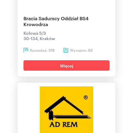
Bracia Sadurscy Oddział BS4
Krowodrza
Kołowa 5/3
30-134, Kraków
Sprzedaż:
Wynajem:
319
62
Więcej