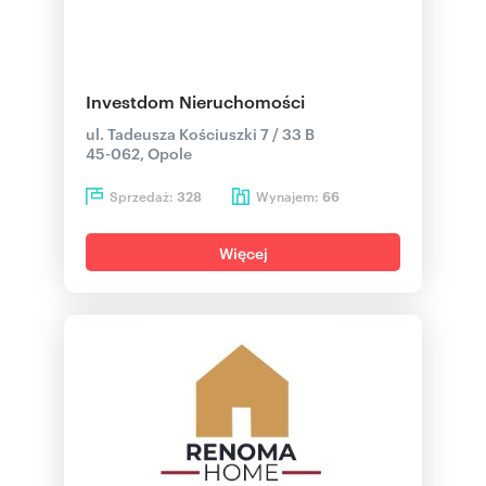
Investdom Nieruchomości
ul. Tadeusza Kościuszki 7 / 33 B
45-062, Opole
Sprzedaż:
Wynajem:
328
66
Więcej