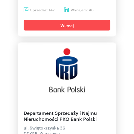
Sprzedaż:
Wynajem:
147
48
Więcej
Departament Sprzedaży i Najmu
Nieruchomości PKO Bank Polski
ul. Świętokrzyska 36
00-116, Warszawa