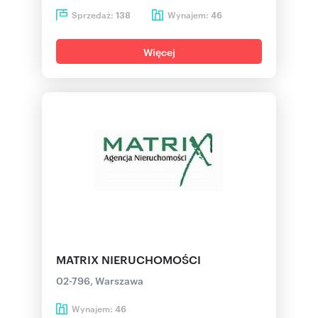
Sprzedaż:
Wynajem:
138
46
Więcej
MATRIX NIERUCHOMOŚCI
02-796, Warszawa
Wynajem:
46