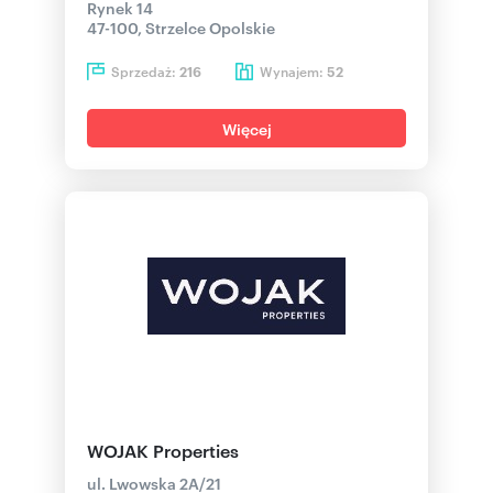
Rynek 14
47-100, Strzelce Opolskie
Sprzedaż:
Wynajem:
216
52
Więcej
WOJAK Properties
ul. Lwowska 2A/21