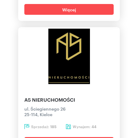
Więcej
AS NIERUCHOMOŚCI
ul. Ściegiennego 26
25-114, Kielce
Sprzedaż:
Wynajem:
185
44