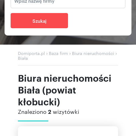
Szukaj
›
›
›
Domiporta.pl
Baza firm
Biura nieruchomości
Biała
Biura nieruchomości
Biała (powiat
kłobucki)
Znaleziono
2
wizytówki