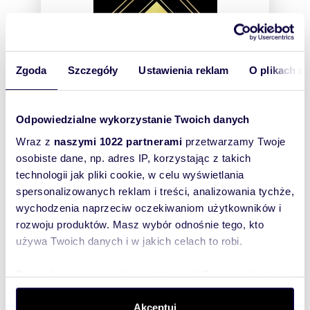
Zgoda
Szczegóły
Ustawienia reklam
O plikach c
Odpowiedzialne wykorzystanie Twoich danych
Wraz z
naszymi 1022 partnerami
przetwarzamy Twoje
MEROSS Nieruchomości
osobiste dane, np. adres IP, korzystając z takich
ul. Ludowa 15
technologii jak pliki cookie, w celu wyświetlania
42-200, Częstochowa
spersonalizowanych reklam i treści, analizowania tychże,
Sprzedaż:
1
wychodzenia naprzeciw oczekiwaniom użytkowników i
rozwoju produktów. Masz wybór odnośnie tego, kto
Więcej
używa Twoich danych i w jakich celach to robi.
Dowiedz się więcej odnośnie tego, jak Twoje osobiste
dane są przetwarzane oraz ustaw własne preferencje w
Biura nieruchomości
sekcji szczegółów
. W Deklaracji plików cookie możesz
Akceptuj