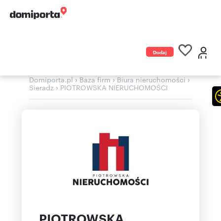
Dodaj
ogłoszenie
›
›
›
Domiporta.pl
Baza firm
Biura nieruchomości
›
Sieradz
PIOTROWSKA NIERUCHOMOŚCI
PIOTROWSKA