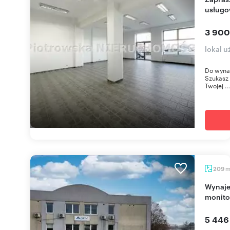
usługo
3 900
lokal 
Do wynaj
Szukasz 
Twojej ..
209
Wynajem biur 209 m² z parkingiem i
monito
5 446