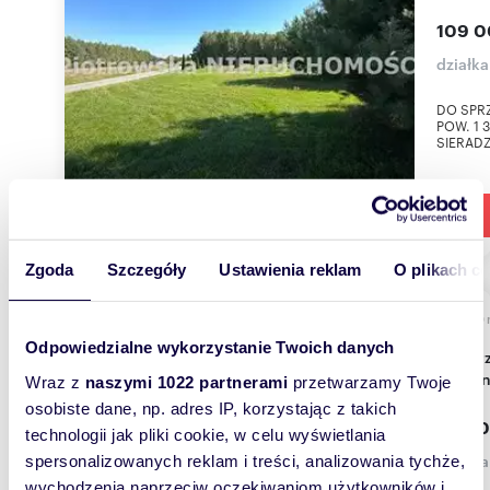
109 0
działka
DO SPR
POW. 1
SIERADZ.
Zgoda
Szczegóły
Ustawienia reklam
O plikach c
2100
Odpowiedzialne wykorzystanie Twoich danych
Do sprzedania działka 2100 m² przy Jeziorsku -
cisza, 
Wraz z
naszymi 1022 partnerami
przetwarzamy Twoje
osobiste dane, np. adres IP, korzystając z takich
89 00
technologii jak pliki cookie, w celu wyświetlania
działka
spersonalizowanych reklam i treści, analizowania tychże,
wychodzenia naprzeciw oczekiwaniom użytkowników i