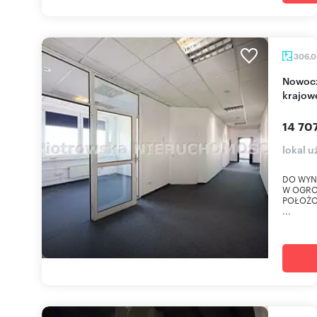
306,
Nowoczesny lokal biurowy 306 m² przy drodze
krajow
14 707
lokal 
DO WYN
W OGRO
POŁOŻO
...