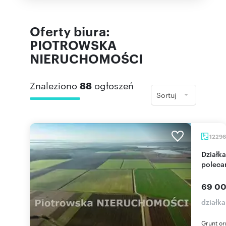
Oferty biura:
PIOTROWSKA
NIERUCHOMOŚCI
Znaleziono
88
ogłoszeń
Sortuj
1229
Działka rolna 1,23 ha z dojazdem asfaltowym -
poleca
69 00
działka
Grunt or