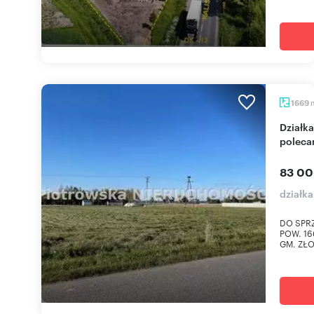
1669
Działka z mediami, blisko natury, do zabudowy -
poleca
83 00
działka
DO SPR
POW. 1
GM. ZŁOC