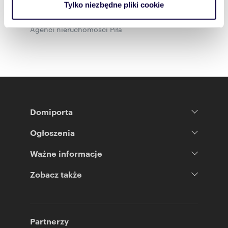
Agenci nieruchomości Biała
Tylko niezbędne pliki cookie
korzystasz z naszej witryny, udostępniamy partnerom
Agenci nieruchomości Legnica
społecznościowym, reklamowym i analitycznym.
Agenci nieruchomości Piła
Partnerzy mogą połączyć te informacje z innymi danymi
otrzymanymi od Ciebie lub uzyskanymi podczas
korzystania z ich usług.
Domiporta
Ogłoszenia
Ważne informacje
Zobacz także
Partnerzy