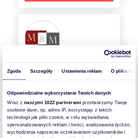
Marcin Mikziński
Zgoda
Szczegóły
Ustawienia reklam
O plikach c
77 441
Pokaż telefon
Odpowiedzialne wykorzystanie Twoich danych
Sprzedaż:
Wynajem:
11
5
Wraz z
naszymi 1022 partnerami
przetwarzamy Twoje
osobiste dane, np. adres IP, korzystając z takich
technologii jak pliki cookie, w celu wyświetlania
spersonalizowanych reklam i treści, analizowania tychże,
wychodzenia naprzeciw oczekiwaniom użytkowników i