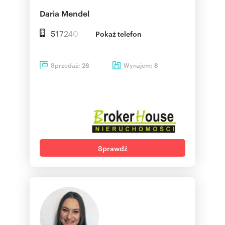
Daria Mendel
517240
Pokaż telefon
Sprzedaż:
Wynajem:
28
8
Sprawdź