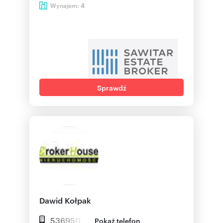
Wynajem:
4
Sprawdź
Dawid Kołpak
536950
Pokaż telefon