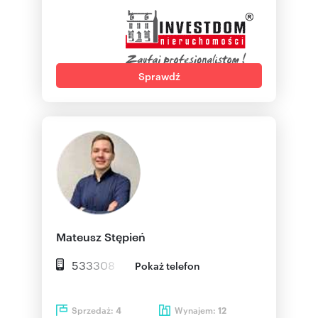
Sprawdź
Mateusz Stępień
533308
Pokaż telefon
Sprzedaż:
Wynajem:
4
12