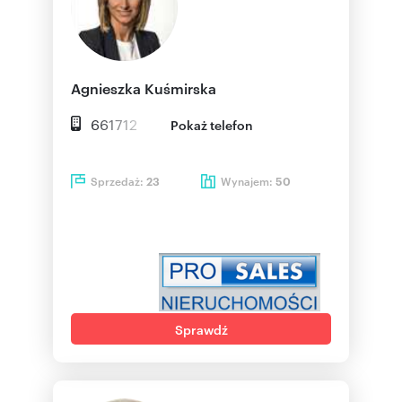
Agnieszka Kuśmirska
661712
Pokaż telefon
Sprzedaż:
Wynajem:
23
50
Sprawdź