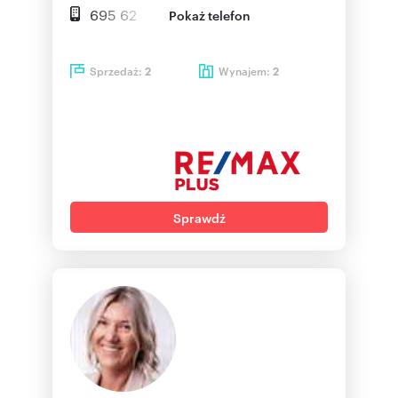
695 62
Pokaż telefon
Sprzedaż:
Wynajem:
2
2
Sprawdź