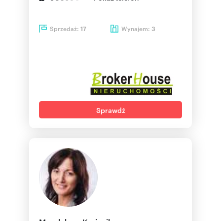
Sprzedaż:
Wynajem:
17
3
Sprawdź