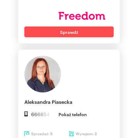
Sprawdź
Aleksandra Piasecka
666854
Pokaż telefon
Sprzedaż:
Wynajem:
5
2