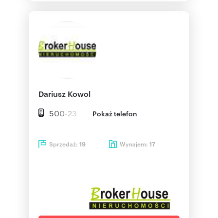
Dariusz Kowol
500-23
Pokaż telefon
Sprzedaż:
Wynajem:
19
17