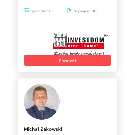
Sprzedaż:
Wynajem:
8
10
Sprawdź
Michał Żakowski