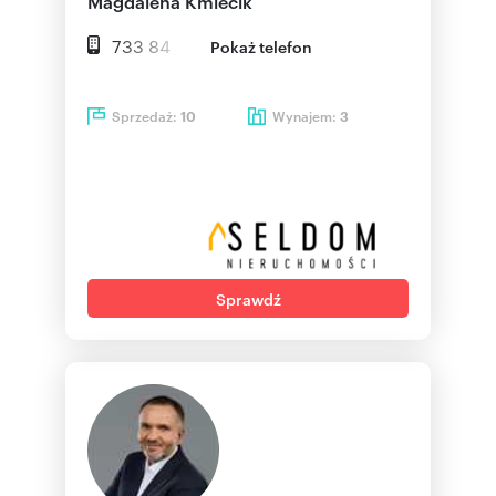
Magdalena Kmiecik
733 84
Pokaż telefon
Sprzedaż:
Wynajem:
10
3
Sprawdź