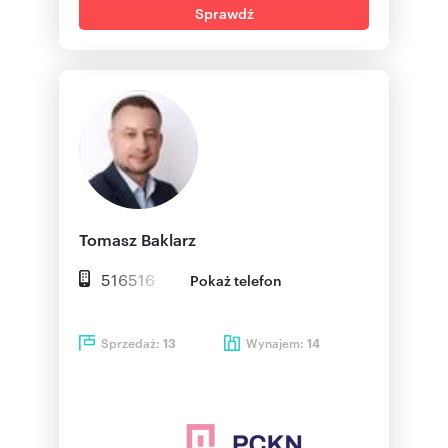
Sprawdź
Tomasz Baklarz
516516
Pokaż telefon
Sprzedaż:
Wynajem:
13
14