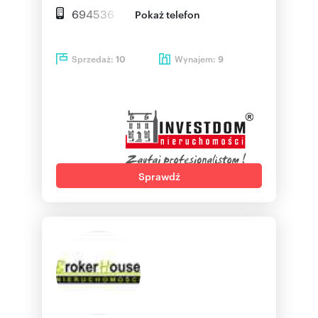
694536
Pokaż telefon
Sprzedaż:
Wynajem:
10
9
Sprawdź