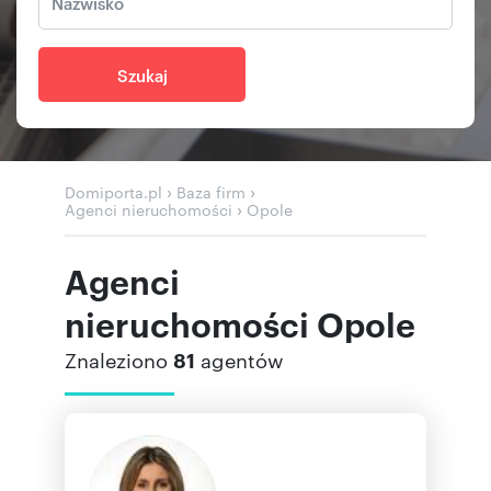
Szukaj
›
›
Domiporta.pl
Baza firm
›
Agenci nieruchomości
Opole
Agenci
nieruchomości Opole
Znaleziono
81
agentów