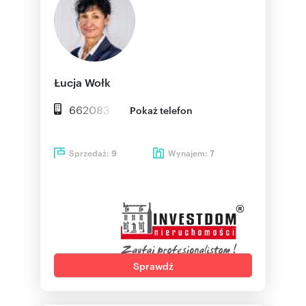
Łucja Wołk
662083
Pokaż telefon
Sprzedaż:
Wynajem:
9
7
Sprawdź