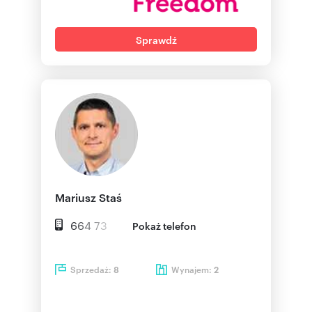
Sprawdź
Mariusz Staś
664 73
Pokaż telefon
Sprzedaż:
Wynajem:
8
2