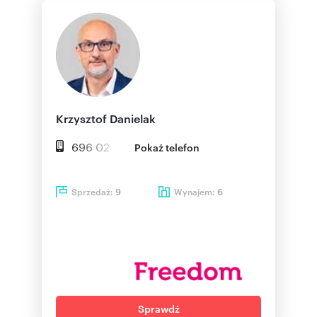
Krzysztof Danielak
696 02
Pokaż telefon
Sprzedaż:
Wynajem:
9
6
Sprawdź