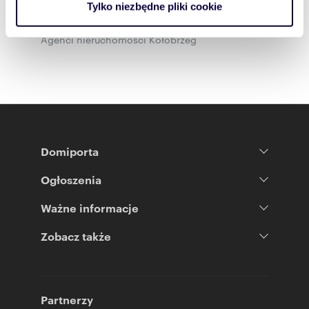
Agenci nieruchomości Biała
Tylko niezbędne pliki cookie
korzystasz z naszej witryny, udostępniamy partnerom
Agenci nieruchomości Legnica
społecznościowym, reklamowym i analitycznym.
Agenci nieruchomości Kołobrzeg
Partnerzy mogą połączyć te informacje z innymi danymi
otrzymanymi od Ciebie lub uzyskanymi podczas
korzystania z ich usług.
Domiporta
Ogłoszenia
Ważne informacje
Zobacz także
Partnerzy