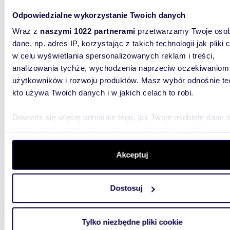
Odpowiedzialne wykorzystanie Twoich danych
Wraz z
naszymi 1022 partnerami
przetwarzamy Twoje osob
dane, np. adres IP, korzystając z takich technologii jak pliki 
w celu wyświetlania spersonalizowanych reklam i treści,
27,04
WYRÓŻNIONE
analizowania tychże, wychodzenia naprzeciw oczekiwaniom
Sprzedam inwestycyjny lokal usługowy 27,04 m²
użytkowników i rozwoju produktów. Masz wybór odnośnie te
z anek
kto używa Twoich danych i w jakich celach to robi.
386 6
Dowiedz się więcej odnośnie tego, jak Twoje osobiste dane 
lokal u
przetwarzane oraz ustaw własne preferencje w
sekcji
Geodez
szczegółów
. W Deklaracji plików cookie możesz zmienić lu
wycofać swoją zgodę w dowolnej chwili.
Wyjątkow
Akceptuj
etap Osi
o dosko.
Wykorzystujemy pliki cookie do spersonalizowania treści i r
Dostosuj
aby oferować funkcje społecznościowe i analizować ruch w 
witrynie. Informacje o tym, jak korzystasz z naszej witryny,
udostępniamy partnerom społecznościowym, reklamowym i
Tylko niezbędne pliki cookie
analitycznym. Partnerzy mogą połączyć te informacje z inn