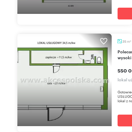
m
35
2
Polecam lokal usługowy 34,5 m² z najemcą,
wysoki
550 0
lokal 
Gotowiec
USŁUGO
lokal z 