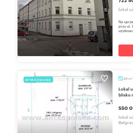
722 5
lokal 
Na sprz
przy ul.
użytkowy
m
30
WYRÓŻNIONE
2
Lokal usługowo-handlowy 30m² z witrynami,
blisko 
550 0
lokal 
Belgra