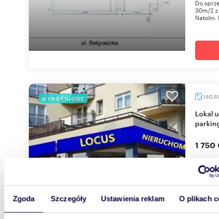
Do sprze
30m/2 z
Natolin.
140,8
WYRÓŻNIONE
Lokal użytkowy na Ursynowie z witrynami i
parkin
1 750
lokal 
Sprzedam
położon
wybudow
Zgoda
Szczegóły
Ustawienia reklam
O plikach c