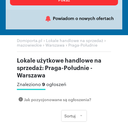
Powiadom o nowych ofertach
›
›
Domiporta.pl
Lokale handlowe na sprzedaż
›
›
mazowieckie
Warszawa
Praga-Południe
Lokale użytkowe handlowe na
sprzedaż: Praga-Południe -
Warszawa
9
Znaleziono
ogłoszeń
Jak pozycjonowane są ogłoszenia?
Sortuj