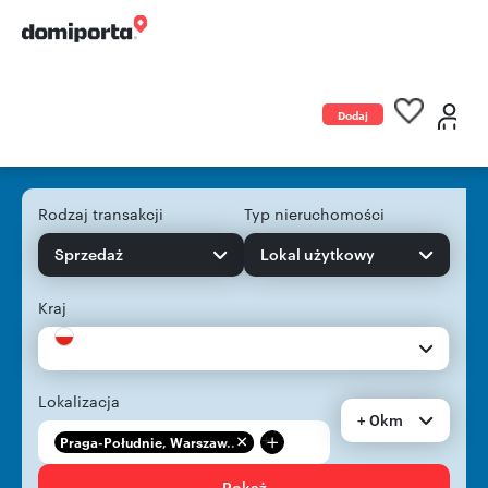
Dodaj
ogłoszenie
Rodzaj transakcji
Typ nieruchomości
Sprzedaż
Lokal użytkowy
Kraj
Lokalizacja
+ 0km
+
Praga-Południe, Warszaw...
Pokaż