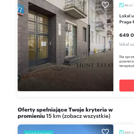
m
46
2
Lokal użytkowy 46 m² z oddzielną kuchnią,
Praga-
649 0
lokal 
Na sprze
powierzc
terapeut
Oferty spełniające Twoje kryteria w
promieniu
15 km
(
zobacz wszystkie
)
260
WYRÓŻNIONE