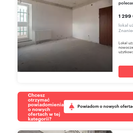
poleca
1 299
lokal 
Znanie
Lokal uż
nowoczes
użytkowy
Chcesz
otrzymać
powiadomienia
Powiadom o nowych oferta
o nowych
ofertach w tej
kategorii?