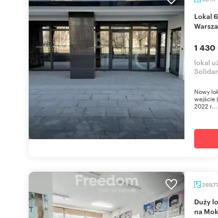
Lokal 60 m² z witrynami i klimatyzacją w Centrum
Warsza
1 430
lokal 
Solida
Nowy lok
wejście 
2022 r...
269,7
Duży lokal 270 m² z gotowym projektem adaptacji
na Mok