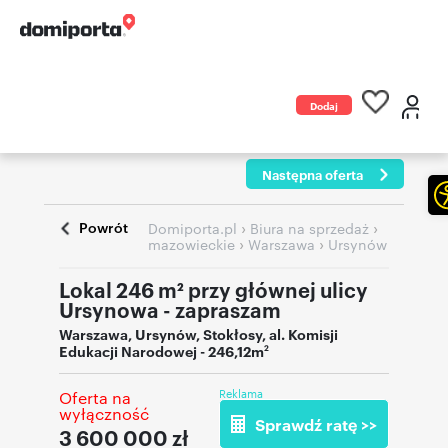
Dodaj
ogłoszenie
Następna oferta
Powrót
›
›
Domiporta.pl
Biura na sprzedaż
›
›
mazowieckie
Warszawa
Ursynów
Lokal 246 m² przy głównej ulicy
Ursynowa - zapraszam
Warszawa
,
Ursynów
,
Stokłosy
,
al. Komisji
Edukacji Narodowej
- 246,12m
2
Reklama
Oferta na
wyłączność
Sprawdź ratę >>
3 600 000
zł