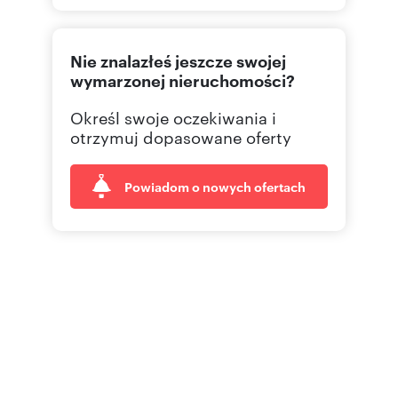
228550
Pokaż telefon
Nie znalazłeś jeszcze swojej
228442
Pokaż telefon
wymarzonej nieruchomości?
Określ swoje oczekiwania i
226 42
Pokaż telefon
otrzymuj dopasowane oferty
Powiadom o nowych ofertach