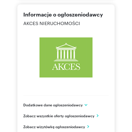
Informacje o ogłoszeniodawcy
AKCES NIERUCHOMOŚCI
Dodatkowe dane ogłoszeniodawcy
Aleja Komisji Edukacji Narodowej 96 lok. U11
Zobacz wszystkie oferty ogłoszeniodawcy
Warszawa
mazowieckie
PL
Zobacz wizytówkę ogłoszeniodawcy