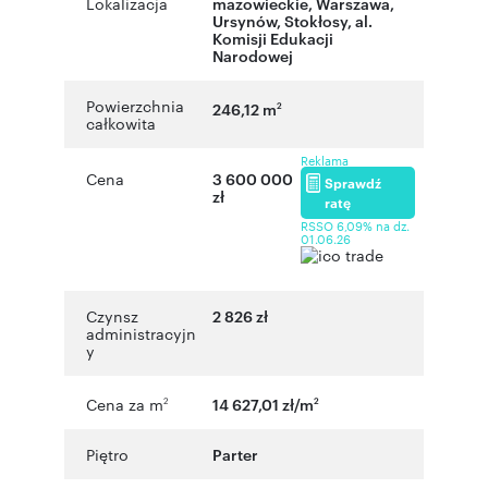
Lokalizacja
mazowieckie
,
Warszawa
,
Ursynów
,
Stokłosy
,
al.
Komisji Edukacji
Narodowej
Powierzchnia
246,12 m
2
całkowita
Reklama
Cena
3 600 000
Sprawdź
zł
ratę
RSSO 6,09% na dz.
01.06.26
Czynsz
2 826 zł
administracyjn
y
Cena za m
14 627,01 zł/m
2
2
Piętro
Parter