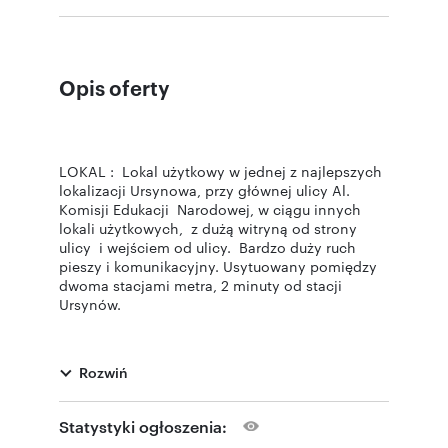
Opis oferty
LOKAL : Lokal użytkowy w jednej z najlepszych
lokalizacji Ursynowa, przy głównej ulicy Al.
Komisji Edukacji Narodowej, w ciągu innych
lokali użytkowych, z dużą witryną od strony
ulicy i wejściem od ulicy. Bardzo duży ruch
pieszy i komunikacyjny. Usytuowany pomiędzy
dwoma stacjami metra, 2 minuty od stacji
Ursynów.
Lokal ma łącznie 246 m w dwóch poziomach.
Poziom parterowy 135 m (witryna na całej
Rozwiń
ścianie lokalu od strony ulicy) i poziom -1
powierzchnia 111 m. Obecnie cały lokal
podzielony na 10 gabinetów lekarskich (o
Statystyki ogłoszenia:
metrażach około 12-20), dwie duże poczekalnie,