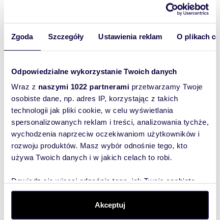
nów,
::DODATKOWE INFORMACJE
lokal użytkowy Warszawa, Ursynów, al.
lokal 
Komisji Edukacji Narodowej
Puławs
Nazwa obiektu: lokal użytkowy
Rodzaj budynku: mieszkalny
Dozór budynku: tak - jest
Zgoda
Szczegóły
Ustawienia reklam
O plikach c
Dojazd: ulica asfaltowa
Ogrzewanie: co miejskie
Alarm: TAK
Odpowiedzialne wykorzystanie Twoich danych
Internet: TAK
Komunikacja publ.: metro, autobus
Wyślij
Wraz z
naszymi 1022 partnerami
przetwarzamy Twoje
Winda: NIE
wiadomość
osobiste dane, np. adres IP, korzystając z takich
Sąsiedztwo: tereny zurbanizowane
Usytuowanie: narożne
technologii jak pliki cookie, w celu wyświetlania
Przystosowania dla niepełnosprawnych: TAK
spersonalizowanych reklam i treści, analizowania tychże,
To najlepszy
Klimatyzacja: TAK
wychodzenia naprzeciw oczekiwaniom użytkowników i
sposób, aby
Klimatyzacja opis: klimatyzacja w każdym
rozwoju produktów. Masz wybór odnośnie tego, kto
pomieszczeniu
właściciel
Recepcja: TAK
używa Twoich danych i w jakich celach to robi.
oferty
Sieć komputerowa: TAK
szybko się z
Możliwość parkowania: tak
Dowiedz się więcej odnośnie tego, jak Twoje osobiste
Położenie lokalu: frontowe
Tobą
dane są przetwarzane oraz ustaw własne preferencje w
Witryna wystawowa: witryna od frontu
skontaktował!
Wejście: frontowe
sekcji szczegółów
. W Deklaracji plików cookie możesz
Akceptuj
Liczba wejść: 1
zmienić lub wycofać swoją zgodę w dowolnej chwili.