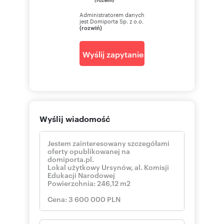
skontaktuj się
a.demus
Administratorem danych
jest Domiporta Sp. z o.o.
::DANE BIURA
(rozwiń)
AKCES Nieruchomości Ursynów
Aleja Komisji Edukacji Narodowej 96
02-777 Warszawa
Wyślij zapytanie
pokaż telefon
22 8
www.akcespolska.com
Oferta wysłana z systemu Galactica Virgo
Wyślij wiadomość
Numer oferty: LS-161972