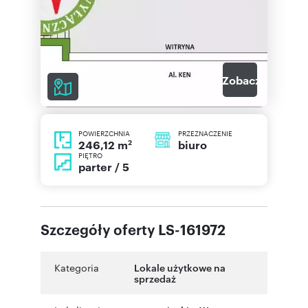
14
Zobacz galerię
POWIERZCHNIA
PRZEZNACZENIE
2
biuro
246,12 m
PIĘTRO
parter / 5
Szczegóły oferty LS-161972
Kategoria
Lokale użytkowe na
sprzedaż