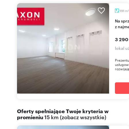
m
191
2
Na sprzedaż inwestycyjny lokal na Pradze-Północ
z najm
3 290
lokal 
Prezentu
usługow
rozwijają
Oferty spełniające Twoje kryteria w
promieniu
15 km
(
zobacz wszystkie
)