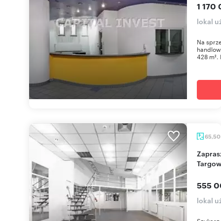
1 170 
lokal 
Na sprze
handlow
428 m². 
65,5
Zapraszam do obejrzenia lokalu 65,5 m² przy
Targow
555 0
lokal 
Szukasz