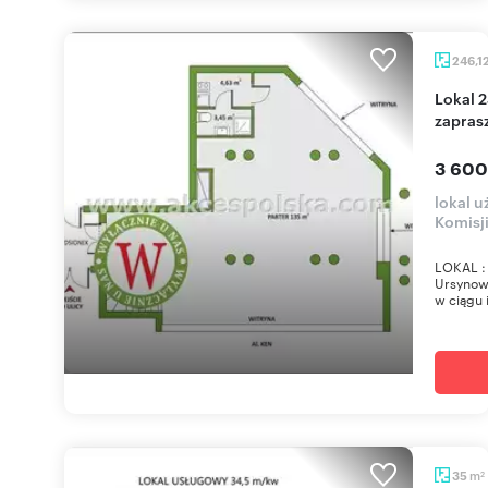
246,1
Lokal 246 m² przy głównej ulicy Ursynowa -
zapras
3 600
lokal u
Komisj
LOKAL : 
Ursynowa
w ciągu i
m
35
2