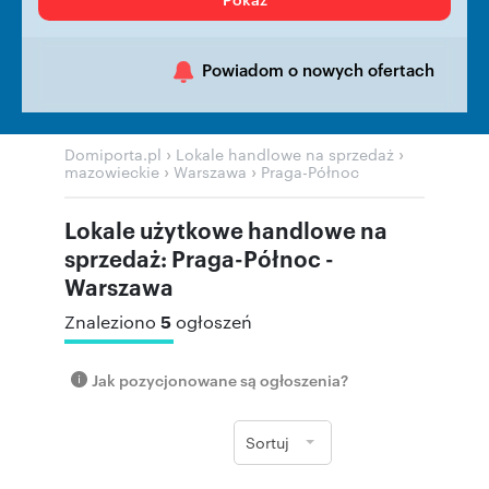
Powiadom o nowych ofertach
›
›
Domiporta.pl
Lokale handlowe na sprzedaż
›
›
mazowieckie
Warszawa
Praga-Północ
Lokale użytkowe handlowe na
sprzedaż: Praga-Północ -
Warszawa
5
Znaleziono
ogłoszeń
Jak pozycjonowane są ogłoszenia?
Sortuj