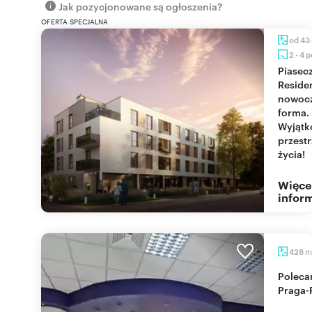
Jak pozycjonowane są ogłoszenia?
OFERTA SPECJALNA
od 43
2 - 4 
Piaseczno
Reside
nowoc
forma.
Wyjąt
przest
życia!
Więce
inform
m
428
Polecam lokal użytkowy 428 m² w Warszawie,
Praga-