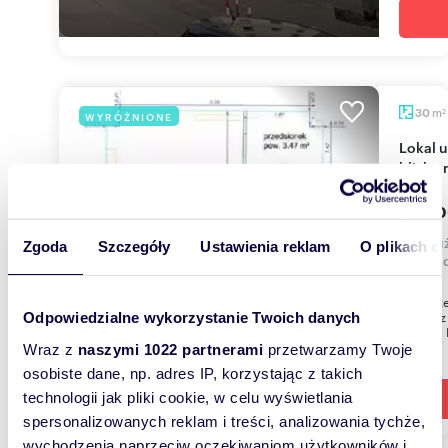
m
30
WYRÓŻNIONE
2
Lokal usługowo-handlowy 30m² z witrynami,
blisko 
550 0
lokal 
Zgoda
Szczegóły
Ustawienia reklam
O plikach c
Belgra
Do sprze
30m/2 z
Odpowiedzialne wykorzystanie Twoich danych
Natolin.
Wraz z
naszymi 1022 partnerami
przetwarzamy Twoje
osobiste dane, np. adres IP, korzystając z takich
technologii jak pliki cookie, w celu wyświetlania
spersonalizowanych reklam i treści, analizowania tychże,
wychodzenia naprzeciw oczekiwaniom użytkowników i