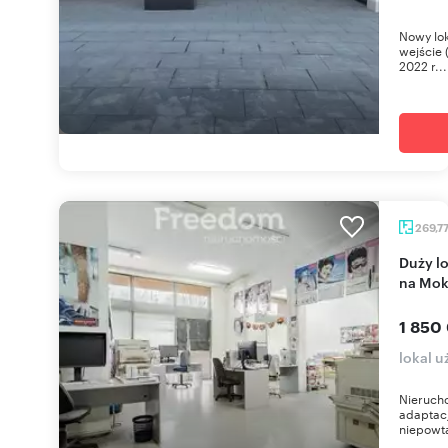
Nowy lok
wejście 
2022 r...
269,7
Duży lokal 270 m² z gotowym projektem adaptacji
na Mok
1 850
lokal 
Nieruch
adaptacj
niepowta