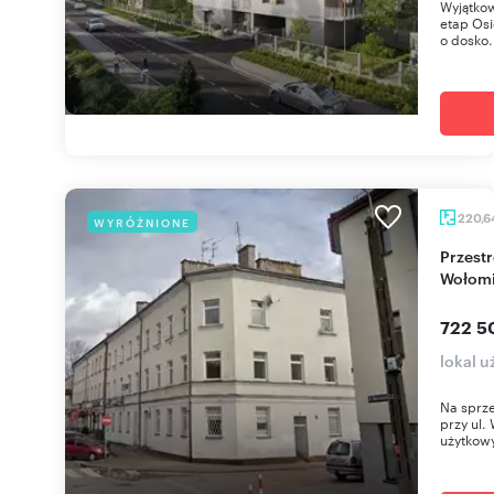
Wyjątkow
etap Osi
o dosko.
220,6
WYRÓŻNIONE
Przestronny lokal biurowy 220 m² w centrum
Wołomi
722 5
lokal 
Na sprz
przy ul.
użytkowy