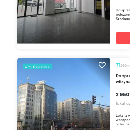
Do sprze
położony
Śródmieś
260
WYRÓŻNIONE
Do sprzedania przestronny lokal 260 m² z
witryn
2 950
lokal 
Lokal z 
wentylac
ochrona.