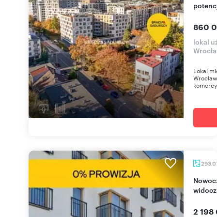
potenc
860 0
lokal 
Wrocł
Lokal mi
Wrocławs
komercyj
293,0
Nowoczesne lokale usługowe w Skawinie, 293 m²,
widocz
2 198 