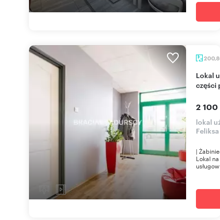
200,
Lokal usługowy 200 m² z witrynami, podział na 2
części
2 100
lokal 
Feliks
| Żabini
Lokal na
usługow