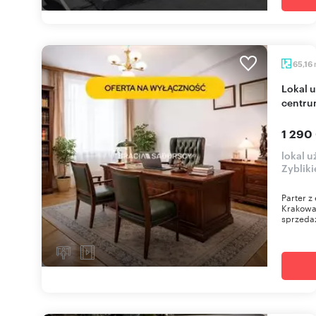
65,16
Lokal użytkowy na parterze z witrynami w
centru
1 290
lokal u
Zyblik
Parter z
Krakowa 
sprzedaż