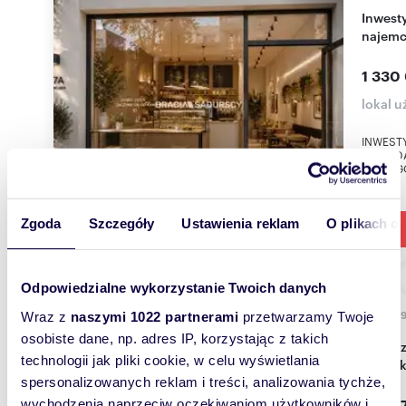
Inwestycyjny lokal handlowo-usługowy z
najemc
1 330
lokal 
INWESTY
SPRZED
NOWEGO 
Zgoda
Szczegóły
Ustawienia reklam
O plikach c
Odpowiedzialne wykorzystanie Twoich danych
511,3
Wraz z
naszymi 1022 partnerami
przetwarzamy Twoje
osobiste dane, np. adres IP, korzystając z takich
Na sprzedaż nowoczesny lokal usługowy 511 m² z
technologii jak pliki cookie, w celu wyświetlania
ogród
spersonalizowanych reklam i treści, analizowania tychże,
10 22
wychodzenia naprzeciw oczekiwaniom użytkowników i