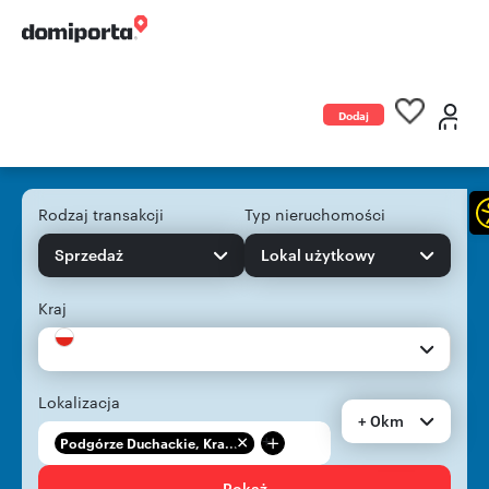
Dodaj
ogłoszenie
Rodzaj transakcji
Typ nieruchomości
Sprzedaż
Lokal użytkowy
Kraj
Lokalizacja
+ 0km
+
Podgórze Duchackie, Kra...
Pokaż