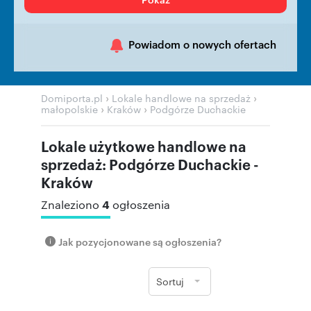
Powiadom o nowych ofertach
›
›
Domiporta.pl
Lokale handlowe na sprzedaż
›
›
małopolskie
Kraków
Podgórze Duchackie
Lokale użytkowe handlowe na
sprzedaż: Podgórze Duchackie -
Kraków
4
Znaleziono
ogłoszenia
Jak pozycjonowane są ogłoszenia?
Sortuj