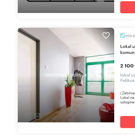
200,
Lokal użytkowy 200,8 m² w Krakowie (blisko
komuni
2 100
lokal 
Feliks
| Żabini
Lokal na
usługow