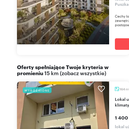
Puszka
Cechy lo
zewnętrz
postojow
Oferty spełniające Twoje kryteria w
promieniu
15 km
(
zobacz wszystkie
)
m
164
WYRÓŻNIONE
Lokal usługowy 164 m² z parkingiem i
klimaty
1 400
lokal u