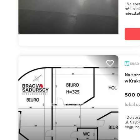
| Na spr
m² Loka
mieszkal
69,60
Na sprzedaż przestronny lokal usługowy 69,6 m²
w Krak
500 0
lokal 
| Do spr
ul. Szyb
ciągu ha