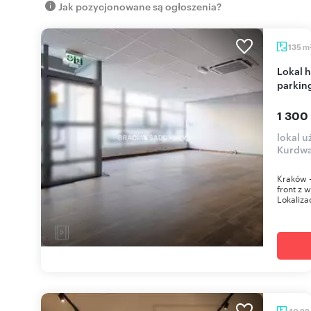
Jak pozycjonowane są ogłoszenia?
m
135
Lokal handlowo-usługowy 135 m2 z witrynami i
parkin
1 300
lokal 
Kurdwa
Kraków 
front z 
Lokaliza