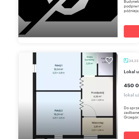
Budynek 
podpiwni
późniejs
34,23
Lokal
450 0
lokal 
Do sprze
zadbane
Grzegórzk