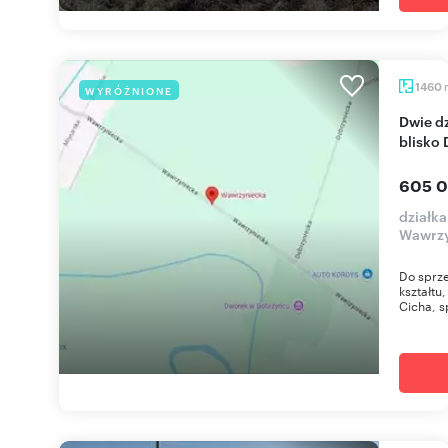
1460
WYRÓŻNIONE
Dwie działki 1460 m2 z warunkami zabudowy,
blisko 
605 0
działka
Wawrzy
Do sprze
kształtu
Cicha, s