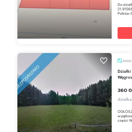
Do dział
21.9156
Polków-S
3000
Działki budowlane z warunkami zabudowy w
Węgrow
360 0
działk
OGŁOSZE
wyjątkow
części W