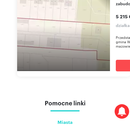
zabud
5 215 
działka
Przedst
gmina W
mazowiec
Pomocne linki
Miasta