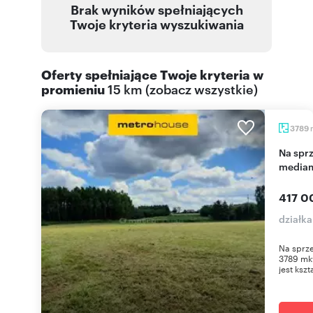
Brak wyników spełniających
Twoje kryteria wyszukiwania
Oferty spełniające Twoje kryteria w
promieniu
15 km
(
zobacz wszystkie
)
3789
Na sprzedaż działka 3789 m² w Węgrowie z
media
417 0
działk
Na sprze
3789 mk
jest kszta