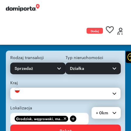
Dodaj
ogłoszenie
Rodzaj transakcji
Typ nieruchomości
Sprzedaż
Działka
Kraj
Lokalizacja
+ 0km
+
Grodzisk, węgrowski, ma...
Pokaż