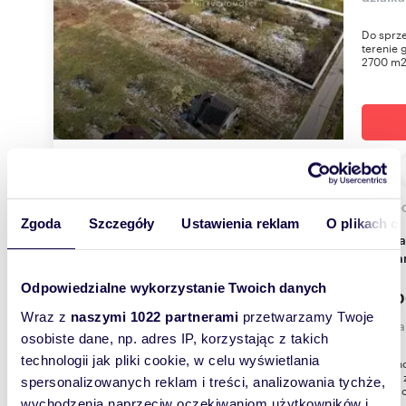
Do sprze
terenie 
2700 m2
4870
WYRÓŻNIONE
Zgoda
Szczegóły
Ustawienia reklam
O plikach c
Działka 4,87 ha z zabudową w cichej okolicy -
poleca
Odpowiedzialne wykorzystanie Twoich danych
998 0
Wraz z
naszymi 1022 partnerami
przetwarzamy Twoje
działka
osobiste dane, np. adres IP, korzystając z takich
technologii jak pliki cookie, w celu wyświetlania
Nieruch
planem 
spersonalizowanych reklam i treści, analizowania tychże,
jest w po
wychodzenia naprzeciw oczekiwaniom użytkowników i