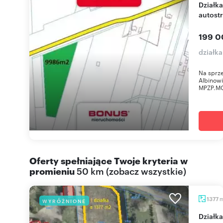
Działka pod zabudowę 0,9986 ha, blisko
autost
199 0
działk
Na sprz
Albinowi
MPZP.M
Oferty spełniające Twoje kryteria w
promieniu
50 km
(
zobacz wszystkie
)
1377
WYRÓŻNIONE
Działka 1377 m² pod zabudowę w Wyszkowie