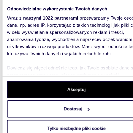
Odpowiedzialne wykorzystanie Twoich danych
Wraz z
naszymi 1022 partnerami
przetwarzamy Twoje osob
dane, np. adres IP, korzystając z takich technologii jak pliki 
w celu wyświetlania spersonalizowanych reklam i treści,
1585
WYRÓŻNIONE
analizowania tychże, wychodzenia naprzeciw oczekiwaniom
Działka inwestycyjna z projektem i pozwoleniem -
użytkowników i rozwoju produktów. Masz wybór odnośnie te
1585 m
kto używa Twoich danych i w jakich celach to robi.
2 000
Dowiedz się więcej odnośnie tego, jak Twoje osobiste dane 
działka
przetwarzane oraz ustaw własne preferencje w
sekcji
Polski
szczegółów
. W Deklaracji plików cookie możesz zmienić lu
wycofać swoją zgodę w dowolnej chwili.
Akceptuj
Działka 
Międzyle
nierucho
Wykorzystujemy pliki cookie do spersonalizowania treści i r
Dostosuj
aby oferować funkcje społecznościowe i analizować ruch w 
witrynie. Informacje o tym, jak korzystasz z naszej witryny,
udostępniamy partnerom społecznościowym, reklamowym i
Tylko niezbędne pliki cookie
analitycznym. Partnerzy mogą połączyć te informacje z inn