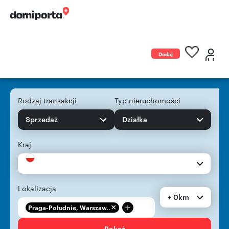
Dodaj
ogłoszenie
Rodzaj transakcji
Typ nieruchomości
Sprzedaż
Działka
Kraj
Lokalizacja
+ 0km
+
Praga-Południe, Warszaw...
Pokaż