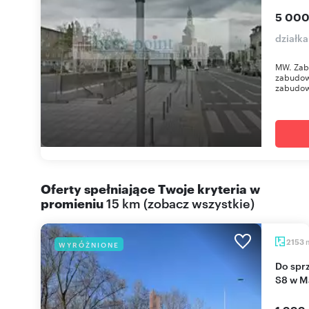
5 000
działk
MW. Zab
zabudow
zabudowy
Oferty spełniające Twoje kryteria w
promieniu
15 km
(
zobacz wszystkie
)
2153
WYRÓŻNIONE
Do sprzedania działka inwestycyjna 2153 m² przy
S8 w M