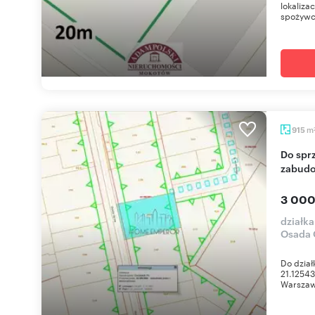
lokaliza
spożywcze
m
915
Do sprzedania działka pod wielorodzinną
zabudo
3 000
działk
Osada 
Do dział
21.1254
Warszawa