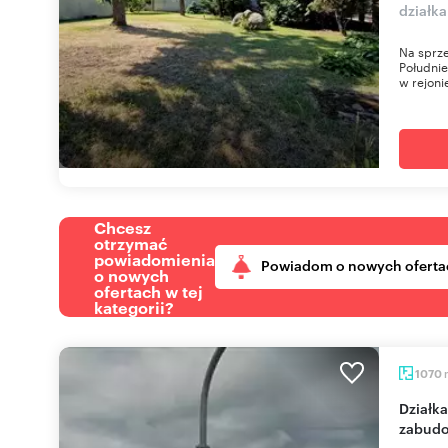
działk
Na sprze
Południe
w rejonie
Chcesz
otrzymać
powiadomienia
Powiadom o nowych oferta
o nowych
ofertach w tej
kategorii?
1070
Działka pod wielorodzinną lub usługową
zabudo