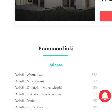
Pomocne linki
Miasta
Działki Warszawa
312
Działki Milanówek
83
Działki Grodzisk Mazowiecki
59
Działki Konstancin-Jeziorna
49
Działki Radom
45
Działki Ojrzanów
42