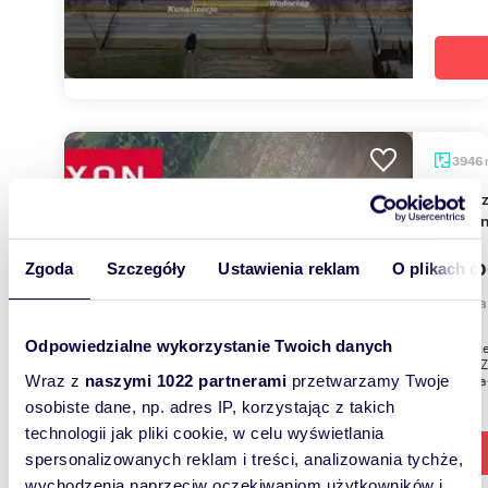
3946
Na sprzedaż działka inwestycyjna z budynkiem w
Kamien
399 0
Zgoda
Szczegóły
Ustawienia reklam
O plikach c
działk
Odpowiedzialne wykorzystanie Twoich danych
Na sprze
gminie Z
doskonał
Wraz z
naszymi 1022 partnerami
przetwarzamy Twoje
osobiste dane, np. adres IP, korzystając z takich
technologii jak pliki cookie, w celu wyświetlania
spersonalizowanych reklam i treści, analizowania tychże,
wychodzenia naprzeciw oczekiwaniom użytkowników i