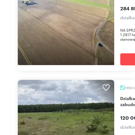
284 89
działka
NA SPRZE
1.2917 h
stanowią
1150
Działka budowlana 1150 m² z warunkami
zabudo
120 0
działk