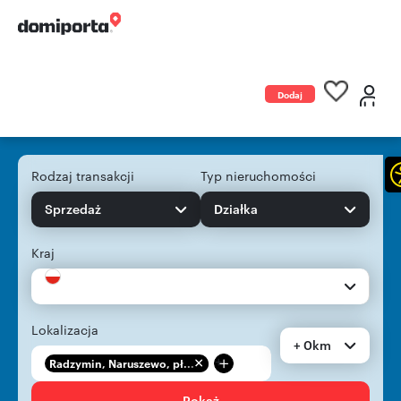
Dodaj
ogłoszenie
Rodzaj transakcji
Typ nieruchomości
Sprzedaż
Działka
Kraj
Lokalizacja
+ 0km
+
Radzymin, Naruszewo, pł...
Pokaż