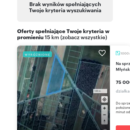
Brak wyników spełniających
Twoje kryteria wyszukiwania
Oferty spełniające Twoje kryteria w
promieniu
15 km
(
zobacz wszystkie
)
1000
WYRÓŻNIONE
Na sprzedaż działki budowlane 1000-1500 m² w
Młyńs
75 00
działk
Do sprze
położone
minut od