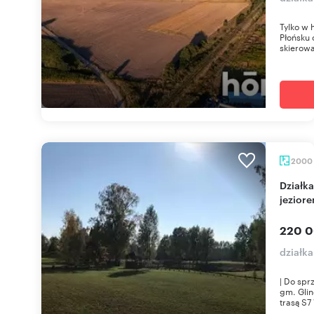
Tylko w
Płońsku 
skierowa
2000
Działka budowlana 2000 m² z mediami, lasem i
jeziore
220 0
działka
| Do spr
gm. Glin
trasą S7