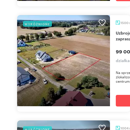
1500
WYRÓŻNIONE
Uzbrojona działka pod dom w spokojnej okolicy
zapras
99 00
działka
Na sprze
zlokaliz
centrum 
1004
WYRÓŻNIONE