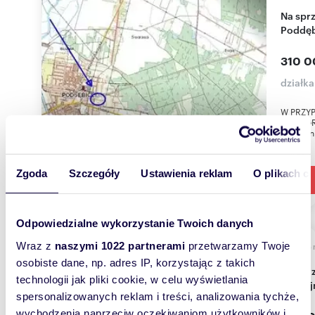
Na sprzedaż działka budowlana 1893 m² z MPZP w
Poddę
310 0
działk
W PRZYP
WYNAGR
pośredni
Zgoda
Szczegóły
Ustawienia reklam
O plikach c
Odpowiedzialne wykorzystanie Twoich danych
Wraz z
naszymi 1022 partnerami
przetwarzamy Twoje
2465
osobiste dane, np. adres IP, korzystając z takich
Do sprzedania działka 2465 m² z mediami w
technologii jak pliki cookie, w celu wyświetlania
spokoj
spersonalizowanych reklam i treści, analizowania tychże,
wychodzenia naprzeciw oczekiwaniom użytkowników i