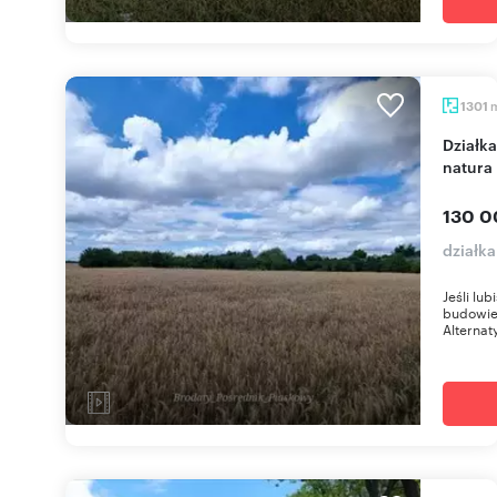
1301
Działka 1301 m2 z warunkami zabudowy - Spokój i
natura
130 0
działk
Jeśli lu
budowie
Alternat