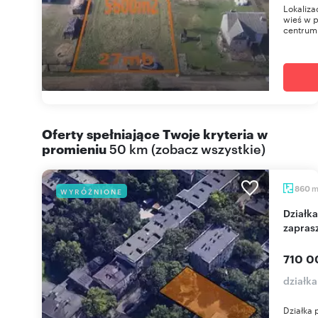
Lokaliza
wieś w 
centrum 
Oferty spełniające Twoje kryteria w
promieniu
50 km
(
zobacz wszystkie
)
860
WYRÓŻNIONE
Działka 860 m² pod inwestycję w Łodzi -
zapras
710 0
działka
Działka 