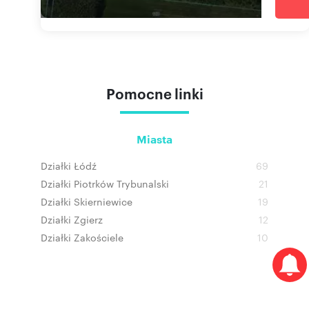
Pomocne linki
Miasta
Działki Łódź
69
Działki Piotrków Trybunalski
21
Działki Skierniewice
19
Działki Zgierz
12
Działki Zakościele
10