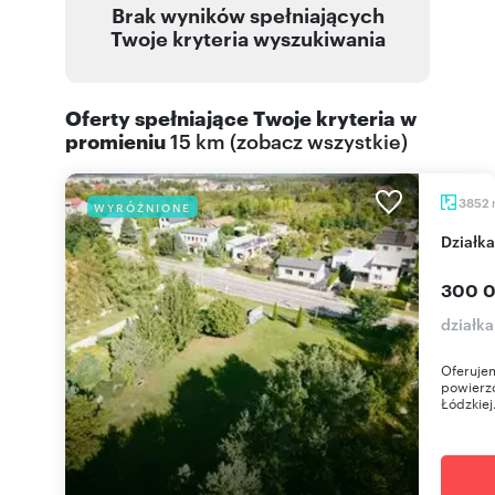
Brak wyników spełniających
Twoje kryteria wyszukiwania
Oferty spełniające Twoje kryteria w
promieniu
15 km
(
zobacz wszystkie
)
3852
WYRÓŻNIONE
Działk
300 0
działk
Oferujem
powierzc
Łódzkiej