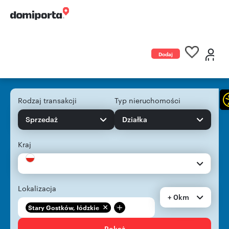
Dodaj
ogłoszenie
Rodzaj transakcji
Typ nieruchomości
Sprzedaż
Działka
Kraj
Lokalizacja
+ 0km
+
Stary Gostków, łódzkie
Pokaż