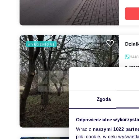
Dzia
WYRÓŻNIONE
241
1 79
działk
Ogłosz
Białołę
Zgoda
Odpowiedzialne wykorzysta
Wraz z
naszymi 1022 partn
pliki cookie, w celu wyświet