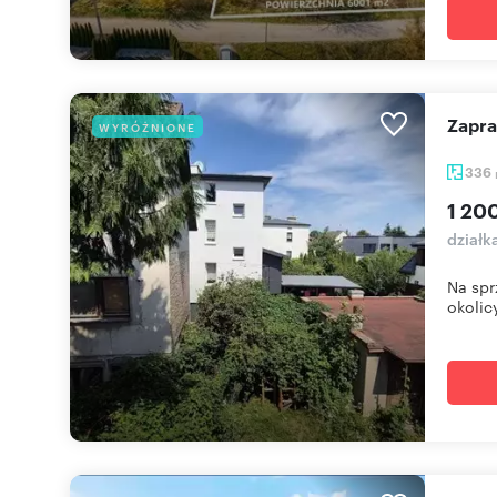
Zapr
WYRÓŻNIONE
336
1 20
działk
Na spr
okolicy