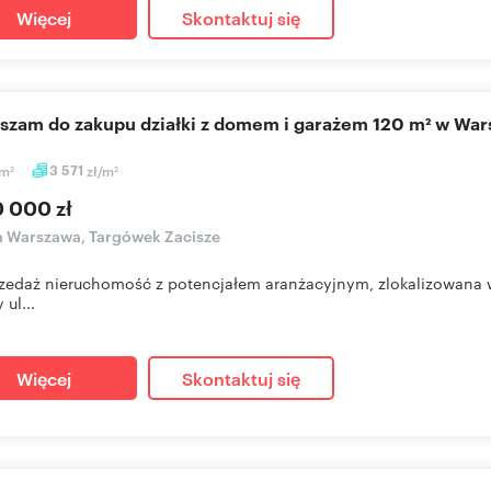
Więcej
Skontaktuj się
aszam do zakupu działki z domem i garażem 120 m² w Wa
m
3 571
zł/m
2
2
0 000 zł
a Warszawa, Targówek Zacisze
zedaż nieruchomość z potencjałem aranżacyjnym, zlokalizowana w 
 ul...
Więcej
Skontaktuj się