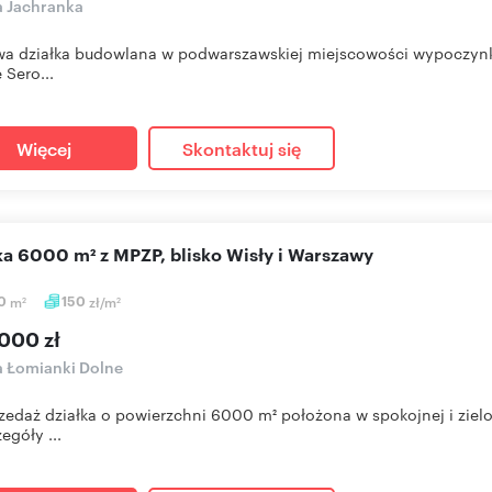
a Jachranka
wa działka budowlana w podwarszawskiej miejscowości wypoczynk
 Sero...
Więcej
Skontaktuj się
łka 6000 m² z MPZP, blisko Wisły i Warszawy
0
m
150
zł/m
2
2
000 zł
a Łomianki Dolne
zedaż działka o powierzchni 6000 m² położona w spokojnej i zielon
egóły ...