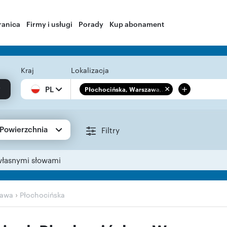
ranica
Firmy i usługi
Porady
Kup abonament
Kraj
Lokalizacja
+
PL
Płochocińska, Warszawa,...
Powierzchnia
Filtry
własnymi słowami
›
zawa
Płochocińska