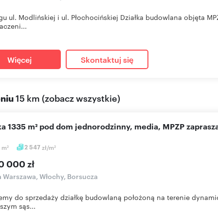
gu ul. Modlińskiej i ul. Płochocińskiej Działka budowlana objęta 
aczeni...
Więcej
Skontaktuj się
eniu
15 km
(
zobacz wszystkie
)
ałka 1335 m² pod dom jednorodzinny, media, MPZP zapras
5
m
2 547
zł/m
2
2
0 000 zł
a Warszawa, Włochy, Borsucza
emy do sprzedaży działkę budowlaną położoną na terenie dynamic
ższym sąs...