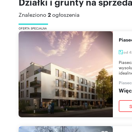
Działki i grunty na sprzed
Znaleziono
2
ogłoszenia
OFERTA SPECJALNA
Pias
od 4
Piasec
wysoką
idealn
Piasec
Więce
S