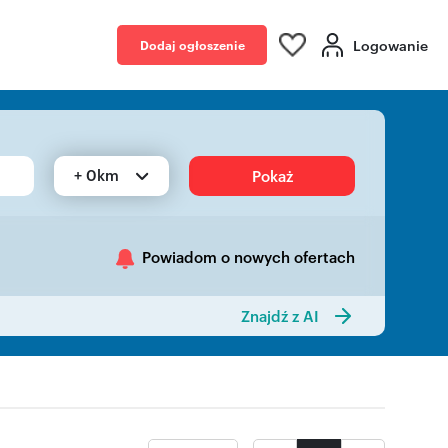
Logowanie
Dodaj ogłoszenie
+ 0km
Pokaż
Powiadom o nowych ofertach
Znajdź z AI