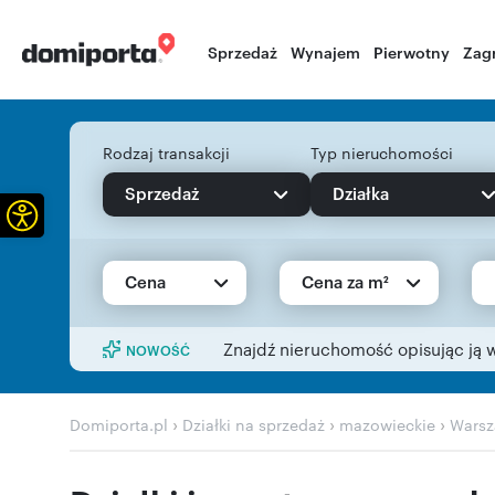
Sprzedaż
Wynajem
Pierwotny
Zag
Rodzaj transakcji
Typ nieruchomości
Sprzedaż
Działka
Otwórz pasek narzędzi
Cena
Cena za m²
Znajdź nieruchomość opisując ją 
NOWOŚĆ
›
›
›
Domiporta.pl
Działki na sprzedaż
mazowieckie
Wars