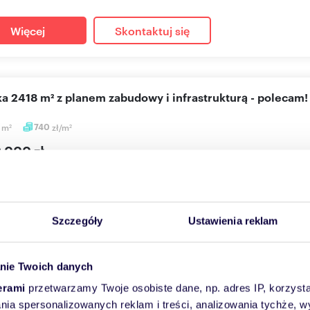
Więcej
Skontaktuj się
łka 2418 m² z planem zabudowy i infrastrukturą - polecam!
8
m
740
zł/m
2
2
0 000 zł
a Warszawa, Białołęka, Brzeziny
enie tylko w naszej Agencji!Więcej informacji 884 884 159Do spr
c...
Szczegóły
Ustawienia reklam
Więcej
Skontaktuj się
nie Twoich danych
erami
przetwarzamy Twoje osobiste dane, np. adres IP, korzystaj
lania spersonalizowanych reklam i treści, analizowania tychże,