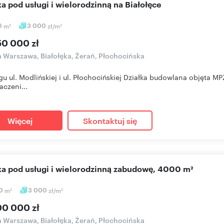
łka pod usługi i wielorodzinną na Białołęce
0
m
3 000
zł/m
2
2
50 000 zł
a Warszawa, Białołęka, Żerań, Płochocińska
gu ul. Modlińskiej i ul. Płochocińskiej Działka budowlana objęta 
aczeni...
Więcej
Skontaktuj się
łka pod usługi i wielorodzinną zabudowę, 4000 m²
0
m
3 000
zł/m
2
2
00 000 zł
a Warszawa, Białołęka, Żerań, Płochocińska