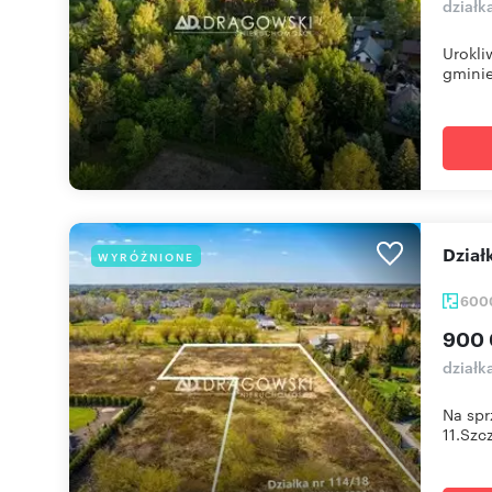
działk
Urokli
gminie
Dzia
WYRÓŻNIONE
600
900 
działk
Na spr
11.Szcz