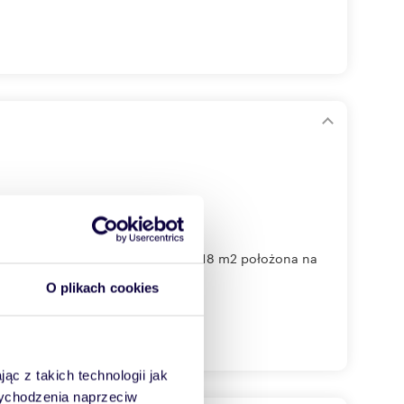
zedania działka o powierzchni 2 418 m2 położona na
O plikach cookies
ąc z takich technologii jak
 wychodzenia naprzeciw