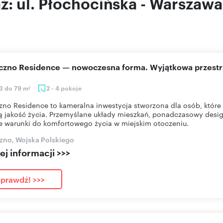
aż: ul. Płochocińska - Warszawa
eczno Residence — nowoczesna forma. Wyjątkowa przestr
3 do 79 m
2 - 4 pokoje
2
zno Residence to kameralna inwestycja stworzona dla osób, które 
 jakość życia. Przemyślane układy mieszkań, ponadczasowy desig
e warunki do komfortowego życia w miejskim otoczeniu.
zno, Wojska Polskiego
j informacji >>>
prawdź! >>>