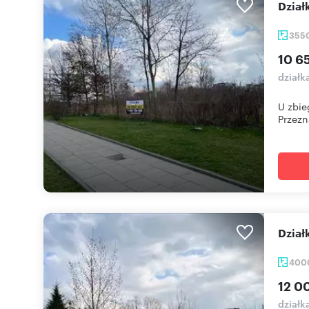
Dzia
355
10 6
działk
U zbie
Przezn
Dzia
400
12 0
działk